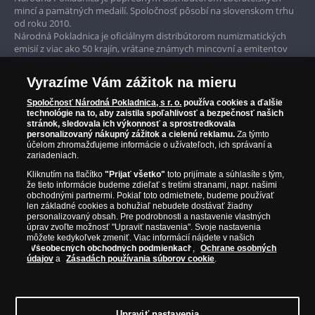
mincí a pamätných medailí. Spoločnosť pôsobí na slovenskom trhu
Garancia najvyššej kvality
od roku 2010.
Národná Pokladnica je oficiálnym distribútorom numizmatických
Iba originálne produkty
emisií z viac ako 50 krajín, vrátane známych mincovní a emitentov
ako je Britská kráľovská mincovňa, Kráľovská kanadská mincovňa,
Parížska mincovňa, Nórska mincovňa, Fínska mincovňa alebo
Vyrazíme Vám zážitok na mieru
Austrálska mincovňa Perth. Spoločnosť svojim zákazníkom a
zberateľom garantuje, že všetky produkty sú v originálnej a v
Spoločnosť Národná Pokladnica, s r. o.
používa cookies a ďalšie
prvotriednej kvalite, čo je doložené aj priloženým Certifikátom
technológie na to, aby zaistila spoľahlivosť a bezpečnosť našich
autentickosti.
stránok, sledovala ich výkonnosť a sprostredkovala
personalizovaný nákupný zážitok a cielenú reklamu.
Za týmto
účelom zhromažďujeme informácie o užívateľoch, ich správaní a
zariadeniach.
Kliknutím na tlačítko
"Prijať všetko"
toto prijímate a súhlasíte s tým,
že tieto informácie budeme zdieľať s tretími stranami, napr. našimi
obchodnými partnermi. Pokiaľ toto odmietnete, budeme používať
len základné cookies a bohužiaľ nebudete dostávať žiadny
personalizovaný obsah. Pre podrobnosti a nastavenie vlastných
úprav zvoľte možnosť "Upraviť nastavenia". Svoje nastavenia
môžete kedykoľvek zmeniť. Viac informácií nájdete v našich
Všeobecných obchodných podmienkach
,
Ochrane osobných
údajov
a
Zásadách používania súborov cookie
.
© Copyright 2026 - Národná Pokladnica, s. r. o.; Námestie Mateja Korvína 1,
Bratislava 811 07, Tel.: 0850 606 009
E-mail: info@narodnapokladnica.sk,
Upraviť nastavenia