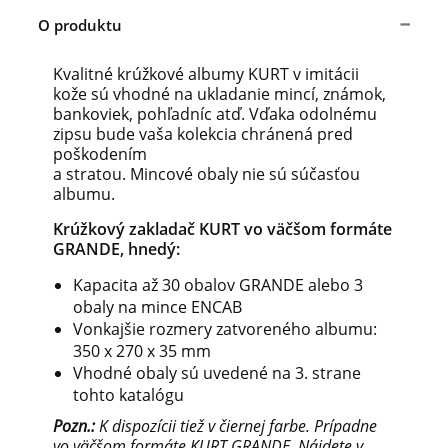
O produktu
Kvalitné krúžkové albumy KURT v imitácii
kože sú vhodné na ukladanie mincí, známok,
bankoviek, pohľadníc atď. Vďaka odolnému
zipsu bude vaša kolekcia chránená pred
poškodením
a stratou. Mincové obaly nie sú súčasťou
albumu.
Krúžkový zakladač KURT vo väčšom formáte
GRANDE, hnedý:
Kapacita až 30 obalov GRANDE alebo 3
obaly na mince ENCAB
Vonkajšie rozmery zatvoreného albumu:
350 x 270 x 35 mm
Vhodné obaly sú uvedené na 3. strane
tohto katalógu
Pozn.
:
K dispozícii tiež v čiernej farbe. Prípadne
vo väčšom formáte KURT GRANDE. Nájdete v