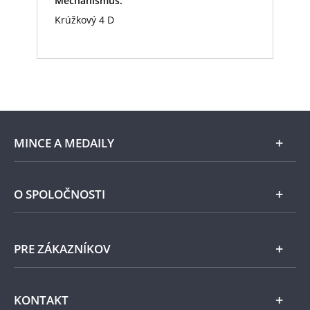
Mechanismus:
Krúžkový 4 D
MINCE A MEDAILY
Len v Národnej Pokladnici
O SPOLOČNOSTI
Striebro
Národná Pokladnica
PRE ZÁKAZNÍKOV
Pamätné medaily
Emisie NBS
Všeobecné obchodné podmienky
KONTAKT