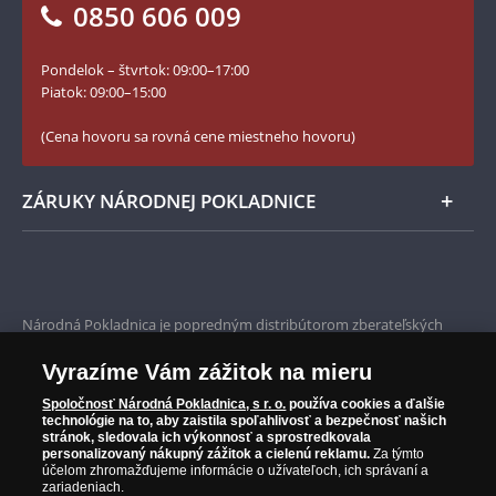
0850 606 009
Facebook Národnej Pokladnice
Slovník základných pojmov
Instagram Národnej Pokladnice
Pondelok – štvrtok: 09:00–17:00
Numizmatické novinky
YouTube Národnej Pokladnice
Piatok: 09:00–15:00
Zásady používania súborov cookie
(Cena hovoru sa rovná cene miestneho hovoru)
ZÁRUKY NÁRODNEJ POKLADNICE
Bezpečné nákupy
Prvotriedny servis
Národná Pokladnica je popredným distribútorom zberateľských
mincí a pamätných medailí. Spoločnosť pôsobí na slovenskom trhu
Garancia najvyššej kvality
od roku 2010.
Vyrazíme Vám zážitok na mieru
Národná Pokladnica je oficiálnym distribútorom numizmatických
Iba originálne produkty
emisií z viac ako 50 krajín, vrátane známych mincovní a emitentov
Spoločnosť Národná Pokladnica, s r. o.
používa cookies a ďalšie
technológie na to, aby zaistila spoľahlivosť a bezpečnosť našich
ako je Britská kráľovská mincovňa, Kráľovská kanadská mincovňa,
stránok, sledovala ich výkonnosť a sprostredkovala
Parížska mincovňa, Nórska mincovňa, Fínska mincovňa alebo
personalizovaný nákupný zážitok a cielenú reklamu.
Za týmto
Austrálska mincovňa Perth. Spoločnosť svojim zákazníkom a
účelom zhromažďujeme informácie o užívateľoch, ich správaní a
zberateľom garantuje, že všetky produkty sú v originálnej a v
zariadeniach.