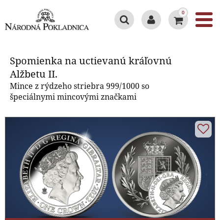
0
Spomienka na uctievanú
kráľovnú Alžbetu II.
Spomienka na uctievanú kráľovnú
Alžbetu II.
Mince z rýdzeho striebra 999/1000 so
špeciálnymi mincovými značkami