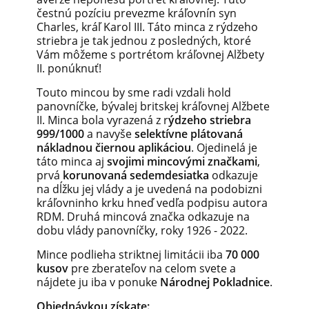
čestnú pozíciu prevezme kráľovnín syn
Charles, kráľ Karol III.
Táto minca z rýdzeho
striebra je tak jednou z posledných, ktoré
Vám môžeme s portrétom kráľovnej Alžbety
II.
ponúknuť!
Touto mincou by sme radi vzdali hold
panovníčke, bývalej britskej kráľovnej Alžbete
II.
Minca bola vyrazená z r
ýdzeho striebra
999/1000
a navyše
selektívne plátovaná
nákladnou čiernou aplikáciou
.
Ojedinelá je
táto minca aj
svojimi mincovými značkami
,
prvá
korunovaná sedemdesiatka
odkazuje
na dĺžku jej vlády a je uvedená na podobizni
kráľovninho krku hneď vedľa podpisu autora
RDM.
Druhá mincová značka odkazuje na
dobu vlády panovníčky, roky 1926 - 2022.
Mince podlieha striktnej limitácii iba
70 000
kusov
pre zberateľov na celom svete a
nájdete ju iba v ponuke
Národnej Pokladnice
.
Objednávkou získate: