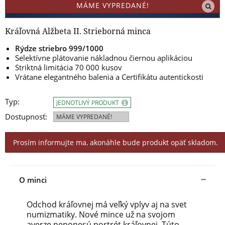
MÁME VYPREDANÉ!
Kráľovná Alžbeta II. Strieborná minca
Rýdze striebro 999/1000
Selektívne plátovanie nákladnou čiernou aplikáciou
Striktná limitácia 70 000 kusov
Vrátane elegantného balenia a Certifikátu autentickosti
Typ:
JEDNOTLIVÝ PRODUKT
Dostupnosť:
MÁME VYPREDANÉ!
Prosím informujte ma, akonáhle bude produkt opäť skladom.
O minci
Odchod kráľovnej má veľký vplyv aj na svet
numizmatiky.
Nové mince už na svojom
averze neponesú portrét kráľovnej.
Túto