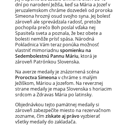
dní po narodení Ježiša, keď sa Mária a Jozef v
jeruzalemskom chráme dozvedeli od proroka
Simeona hrozný osud svojho syna. Jej bolesť
zároveň ale sprevádzala radosť, pretože
pochopila prečo Boh poslal vďaka nej
Spasiteľa sveta a poznala, že bez obete a
bolesti nemôže prísť spása. Národná
Pokladnica Vám teraz ponúka možnosť
vlastniť mimoriadnu
spomienku na
Sedembolestnú Pannu Máriu
, ktorá je
zároveň Patrónkou Slovenska.
Na averze medaily je znázornená scéna
Proroctva Simeona
v chráme s malým
Ježiškom, Máriou a Jozefom. Na reverznej
strane medaily je mapa Slovenska s horiacim
srdcom a Zdravas Mária po latinsky.
Objednávkou tejto pamätnej medaily si
zároveň zabezpečíte miesto na rezervačnom
zozname, čím
získate aj právo
vyzbierať
všetky medaily do zakladača.