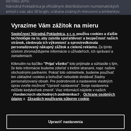
obchodné podmienky Národnej Pokladnice s.r.o.
od roku 2010.
ustanovil jej sviatok pre celú Cirkev. Oficiálny
Národná Pokladnica je oficiálnym distribútorom numizmatických
nájdete na
www.narodnapokladnica.sk
.
Iba originálne produkty
dekrét vyhlasujúci Sedembolestnú Pannu Máriu
emisií z viac ako 50 krajín, vrátane známych mincovní a emitentov
za patrónku Slovenska bol v roku 1927 vydaný
ako je Britská kráľovská mincovňa, Kráľovská kanadská mincovňa,
Národná Pokladnica pôsobí plne v súlade so
pápežom Piusom XI.
Parížska mincovňa, Nórska mincovňa, Fínska mincovňa alebo
všetkými predpismi pre predaj tovaru na diaľku.
Vyrazíme Vám zážitok na mieru
Austrálska mincovňa Perth. Spoločnosť svojim zákazníkom a
Pokiaľ si chcete tovar objednať, musíte byť starší ako
Sedembolestnej Panne Márii je zasvätených na
zberateľom garantuje, že všetky produkty sú v originálnej a v
18 rokov. Predmetom Vašej objednávky je výhradne
Spoločnosť Národná Pokladnica, s r. o.
používa cookies a ďalšie
Slovensku viacero kostolov či bazilík. Najväčšou
prvotriednej kvalite, čo je doložené aj priloženým Certifikátom
technológie na to, aby zaistila spoľahlivosť a bezpečnosť našich
tu ponúkaný tovar. Tovar expedujeme najneskôr do
národnou svätyňou je bazilika v Šaštíne, ktorá je
autentickosti.
stránok, sledovala ich výkonnosť a sprostredkovala
30 dní po prijatí objednávky. Produkt bude odoslaný
personalizovaný nákupný zážitok a cielenú reklamu.
Za týmto
opradená mnohými povesťami.
v dokonalom novom stave, pokiaľ nie je uvedené inak
účelom zhromažďujeme informácie o užívateľoch, ich správaní a
zariadeniach.
(napr. historické či použité vzácne mince). Každú
zásielku nám môžete prostredníctvom Slovenskej
Kliknutím na tlačítko
"Prijať všetko"
toto prijímate a súhlasíte s tým,
že tieto informácie budeme zdieľať s tretími stranami, napr. našimi
pošty a.s. zaslať späť. V prípade vrátenia už
obchodnými partnermi. Pokiaľ toto odmietnete, budeme používať
uhradenej zásielky Vám vrátime uhradenú
len základné cookies a bohužiaľ nebudete dostávať žiadny
fakturovanú čiastku v priebehu 30 dní. Reklamácie
personalizovaný obsah. Pre podrobnosti a nastavenie vlastných
úprav zvoľte možnosť "Upraviť nastavenia". Svoje nastavenia
môžete podať písomne na adresu predávajúceho,
môžete kedykoľvek zmeniť. Viac informácií nájdete v našich
emailom alebo telefonicky na zákazníckej linke.
Všeobecných obchodných podmienkach
,
Ochrane osobných
Postup riešenia pri reklamácii je popísaný
údajov
a
Zásadách používania súborov cookie
.
na
www.narodnapokladnica.sk
.
© Copyright 2026 - Národná Pokladnica, s. r. o.; Námestie Mateja Korvína 1,
Osobné údaje označené hviezdičkou* sú nevyhnutné
Bratislava 811 07, Tel.: 0850 606 009
E-mail: info@narodnapokladnica.sk,
na uzavretie a plnenie zmluvy o kúpe tovaru. Máme
Upraviť nastavenia
www.narodnapokladnica.sk; IČO: 45 480 206, DIČ: SK2023004302
tiež záujem zasielať Vám ponuky našich tovarov
Upraviť nastavenie súborov cookie môžete
kliknutím na tento