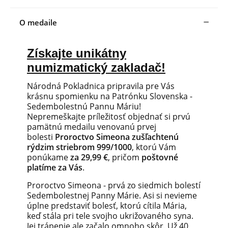
O medaile
Získajte unikátny
numizmatický zakladač!
Národná Pokladnica pripravila pre Vás
krásnu spomienku na Patrónku Slovenska -
Sedembolestnú Pannu Máriu!
Nepremeškajte príležitosť objednať si prvú
pamätnú medailu venovanú prvej
bolesti
Proroctvo Simeona zušľachtenú
rýdzim striebrom 999/1000
, ktorú Vám
ponúkame
za 29,99 €
, pričom
poštovné
platíme za Vás
.
Proroctvo Simeona - prvá zo siedmich bolestí
Sedembolestnej Panny Márie. Asi si nevieme
úplne predstaviť bolesť, ktorú cítila Mária,
keď stála pri tele svojho ukrižovaného syna.
Jej trápenie ale začalo omnoho skôr. Už 40