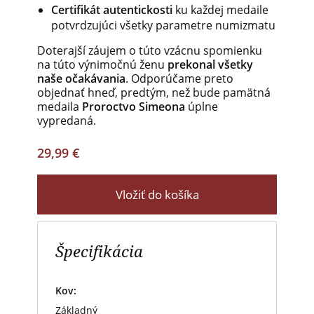
Certifikát autentickosti
ku každej medaile
potvrdzujúci všetky parametre numizmatu
Doterajší záujem o túto vzácnu spomienku
na túto výnimočnú ženu
prekonal všetky
naše očakávania
. Odporúčame preto
objednať hneď, predtým, než bude pamätná
medaila
Proroctvo Simeona
úplne
vypredaná.
29,99 €
Vložiť do košíka
Špecifikácia
Kov:
Základný