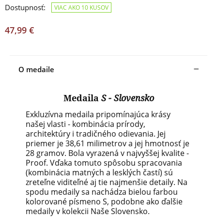
Dostupnosť:
VIAC AKO 10 KUSOV
47,99 €
O medaile
Medaila
S - Slovensko
Exkluzívna medaila pripomínajúca krásy
našej vlasti - kombinácia prírody,
architektúry i tradičného odievania. Jej
priemer je 38,61 milimetrov a jej hmotnosť je
28 gramov. Bola vyrazená v najvyššej kvalite -
Proof. Vďaka tomuto spôsobu spracovania
(kombinácia matných a lesklých častí) sú
zreteľne viditeľné aj tie najmenšie detaily. Na
spodu medaily sa nachádza bielou farbou
kolorované písmeno S, podobne ako ďalšie
medaily v kolekcii Naše Slovensko.