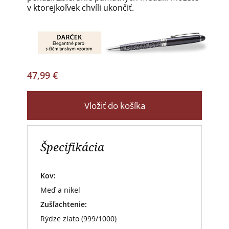
v ktorejkoľvek chvíli ukončiť.
47,99 €
Vložiť do košíka
Špecifikácia
Kov:
Meď a nikel
Zušľachtenie:
Rýdze zlato (999/1000)