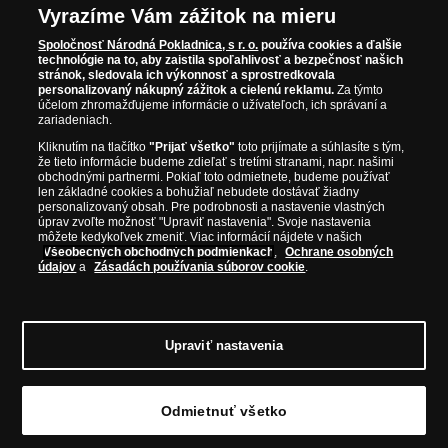
Parížska mincovňa, Nórska mincovňa, Fínska mincovňa alebo
zásielku nám môžete prostredníctvom Slovenskej
Slovenskej republiky
zušľachtenú rýdzim
Vyrazíme Vám zážitok na mieru
Austrálska mincovňa Perth. Spoločnosť svojim zákazníkom a
pošty a.s. zaslať späť. V prípade vrátenia už
zlatom
zberateľom garantuje, že všetky produkty sú v originálnej a v
uhradenej zásielky Vám vrátime uhradenú
Spoločnosť Národná Pokladnica, s r. o.
používa cookies a ďalšie
Certifikát vlastníctva kolekcie
prvotriednej kvalite, čo je doložené aj priloženým Certifikátom
technológie na to, aby zaistila spoľahlivosť a bezpečnosť našich
fakturovanú čiastku v priebehu 30 dní. Reklamácie
autentickosti.
stránok, sledovala ich výkonnosť a sprostredkovala
môžete podať písomne na adresu predávajúceho,
personalizovaný nákupný zážitok a cielenú reklamu.
Za týmto
emailom alebo telefonicky na zákazníckej linke.
účelom zhromažďujeme informácie o užívateľoch, ich správaní a
zariadeniach.
Postup riešenia pri reklamácii je popísaný
na
www.narodnapokladnica.sk
.
Kliknutím na tlačítko
"Prijať všetko"
toto prijímate a súhlasíte s tým,
že tieto informácie budeme zdieľať s tretími stranami, napr. našimi
obchodnými partnermi. Pokiaľ toto odmietnete, budeme používať
Osobné údaje označené hviezdičkou* sú nevyhnutné
len základné cookies a bohužiaľ nebudete dostávať žiadny
na uzavretie a plnenie zmluvy o kúpe tovaru. Máme
personalizovaný obsah. Pre podrobnosti a nastavenie vlastných
tiež záujem zasielať Vám ponuky našich tovarov
úprav zvoľte možnosť "Upraviť nastavenia". Svoje nastavenia
môžete kedykoľvek zmeniť. Viac informácií nájdete v našich
(priamy marketing) vrátane na základe profilovania
Všeobecných obchodných podmienkach
,
Ochrane osobných
Vášho nákupného správania. Na vnútorné
údajov
a
Zásadách používania súborov cookie
.
administratívne účely skupiny Samlerhuset, do ktorej
Národná pokladnica, s.r.o. patrí, môžeme Vaše údaje
© Copyright 2026 - Národná Pokladnica, s. r. o.; Námestie Mateja Korvína 1,
zdieľať s ďalšími spoločnosťami v tejto skupine.
Bratislava 811 07, Tel.: 0850 606 009
E-mail: info@narodnapokladnica.sk,
Osobné údaje spracúvame prostredníctvom
Upraviť nastavenia
www.narodnapokladnica.sk; IČO: 45 480 206, DIČ: SK2023004302
externých poskytovateľov služieb
Upraviť nastavenie súborov cookie môžete
kliknutím na tento
(sprostredkovateľov). Vaše osobné údaje môžu byť
odkaz
.
poskytnuté aj ďalším subjektom, napr. banke,
Odmietnuť všetko
súdom, daňovému úradu a pod. Máte právo
požadovať od nás prístup k Vašim osobným údajom,