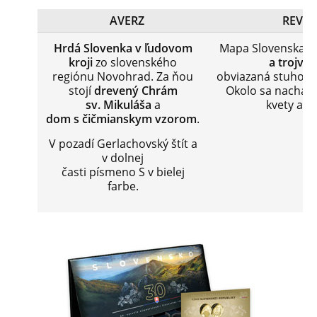
AVERZ
REVER
Hrdá Slovenka v ľudovom
Mapa Slovenska
s
kroji
zo slovenského
a trojvrš
regiónu Novohrad. Za ňou
obviazaná stuhou s
stojí
drevený Chrám
Okolo sa nachádz
sv. Mikuláša
a
kvety a lis
dom
s čičmianskym vzorom
.
V pozadí Gerlachovský štít a
v dolnej
časti písmeno S v bielej
farbe.