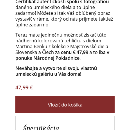
Certifikát autentickosti spolu s fotografiou
daného umeleckého diela a to úplne
zadarmo! Môžete si tak Váš obľúbený obraz
vystaviť v ráme, ktorý od nás prijmete taktiež
úplne zadarmo.
Teraz máte jedinečnú možnosť získať túto
nádhernú kolorovanú tehličku s dielom
Martina Benku z kolekcie Majstrovské diela
Slovenska a Čiech za
cenu € 47,99
a to
iba v
ponuke Národnej Pokladnice
.
Neváhajte a vytvorte si svoju vlastnú
umeleckú galériu u Vás doma!
47,99 €
Vložiť do košíka
Špecifikácia