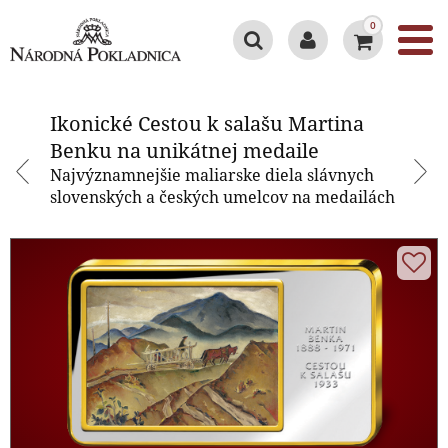
0
Ikonické Cestou k salašu Martina
Benku na unikátnej medaile
Ikonické Cestou k salašu Martina
Benku na unikátnej medaile
Najvýznamnejšie maliarske diela slávnych
slovenských a českých umelcov na medailách