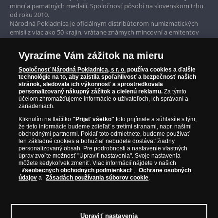
mincí a pamätných medailí. Spoločnosť pôsobí na slovenskom trhu
obchodné podmienky Národnej Pokladnice s.r.o.
Garancia najvyššej kvality
od roku 2010.
nájdete na
www.narodnapokladnica.sk
.
Národná Pokladnica je oficiálnym distribútorom numizmatických
Iba originálne produkty
emisií z viac ako 50 krajín, vrátane známych mincovní a emitentov
Národná Pokladnica pôsobí plne v súlade so
ako je Britská kráľovská mincovňa, Kráľovská kanadská mincovňa,
všetkými predpismi pre predaj tovaru na diaľku.
Parížska mincovňa, Nórska mincovňa, Fínska mincovňa alebo
Pokiaľ si chcete tovar objednať, musíte byť starší ako
Vyrazíme Vám zážitok na mieru
Austrálska mincovňa Perth. Spoločnosť svojim zákazníkom a
18 rokov. Predmetom Vašej objednávky je výhradne
zberateľom garantuje, že všetky produkty sú v originálnej a v
Spoločnosť Národná Pokladnica, s r. o.
používa cookies a ďalšie
tu ponúkaný tovar. Tovar expedujeme najneskôr do
prvotriednej kvalite, čo je doložené aj priloženým Certifikátom
technológie na to, aby zaistila spoľahlivosť a bezpečnosť našich
30 dní po prijatí objednávky. Produkt bude odoslaný
autentickosti.
stránok, sledovala ich výkonnosť a sprostredkovala
v dokonalom novom stave, pokiaľ nie je uvedené inak
personalizovaný nákupný zážitok a cielenú reklamu.
Za týmto
účelom zhromažďujeme informácie o užívateľoch, ich správaní a
(napr. historické či použité vzácne mince). Každú
zariadeniach.
zásielku nám môžete prostredníctvom Slovenskej
Kliknutím na tlačítko
"Prijať všetko"
toto prijímate a súhlasíte s tým,
pošty a.s. zaslať späť. V prípade vrátenia už
že tieto informácie budeme zdieľať s tretími stranami, napr. našimi
uhradenej zásielky Vám vrátime uhradenú
obchodnými partnermi. Pokiaľ toto odmietnete, budeme používať
fakturovanú čiastku v priebehu 30 dní. Reklamácie
len základné cookies a bohužiaľ nebudete dostávať žiadny
personalizovaný obsah. Pre podrobnosti a nastavenie vlastných
môžete podať písomne na adresu predávajúceho,
úprav zvoľte možnosť "Upraviť nastavenia". Svoje nastavenia
emailom alebo telefonicky na zákazníckej linke.
môžete kedykoľvek zmeniť. Viac informácií nájdete v našich
Postup riešenia pri reklamácii je popísaný na
Všeobecných obchodných podmienkach
,
Ochrane osobných
údajov
a
Zásadách používania súborov cookie
.
www.narodnapokladnica.sk
.
Osobné údaje označené hviezdičkou* sú nevyhnutné
© Copyright 2026 - Národná Pokladnica, s. r. o.; Námestie Mateja Korvína 1,
na uzavretie a plnenie zmluvy o kúpe tovaru. Máme
Bratislava 811 07, Tel.: 0850 606 009
E-mail: info@narodnapokladnica.sk,
tiež záujem zasielať Vám ponuky našich tovarov
Upraviť nastavenia