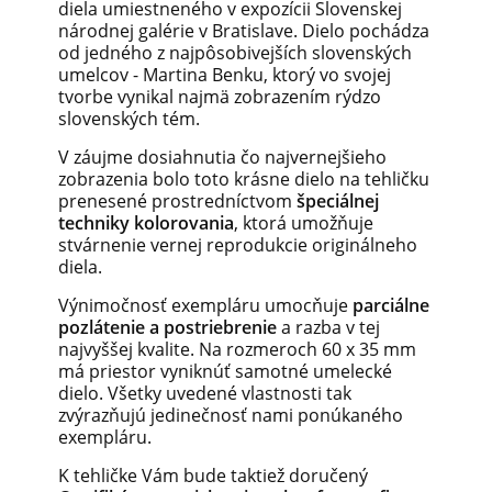
diela umiestneného v expozícii Slovenskej
národnej galérie v Bratislave. Dielo pochádza
od jedného z najpôsobivejších slovenských
umelcov - Martina Benku, ktorý vo svojej
tvorbe vynikal najmä zobrazením rýdzo
slovenských tém.
V záujme dosiahnutia čo najvernejšieho
zobrazenia bolo toto krásne dielo na tehličku
prenesené prostredníctvom
špeciálnej
techniky kolorovania
, ktorá umožňuje
stvárnenie vernej reprodukcie originálneho
diela.
Výnimočnosť exempláru umocňuje
parciálne
pozlátenie a postriebrenie
a razba v tej
najvyššej kvalite. Na rozmeroch 60 x 35 mm
má priestor vyniknúť samotné umelecké
dielo. Všetky uvedené vlastnosti tak
zvýrazňujú jedinečnosť nami ponúkaného
exempláru.
K tehličke Vám bude taktiež doručený