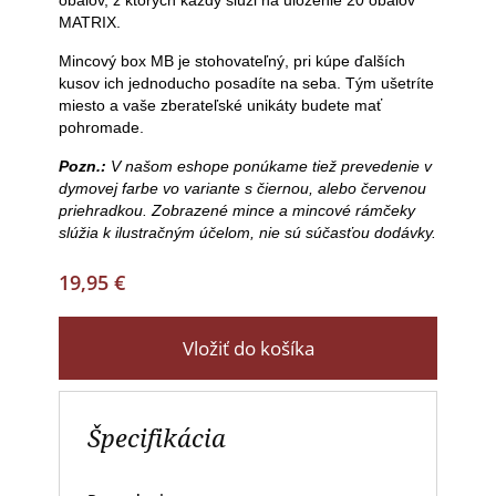
obalov, z ktorých každý slúži na uloženie 20 obalov
MATRIX.
Mincový box MB je stohovateľný, pri kúpe ďalších
kusov ich jednoducho posadíte na seba. Tým ušetríte
miesto a vaše zberateľské unikáty budete mať
pohromade.
Pozn.:
V našom eshope ponúkame tiež prevedenie v
dymovej farbe vo variante s čiernou, alebo červenou
priehradkou. Zobrazené mince a mincové rámčeky
slúžia k ilustračným účelom, nie sú súčasťou dodávky.
19,95 €
Vložiť do košíka
Špecifikácia