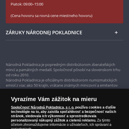
Numizmatické novinky
YouTube Národnej Pokladnice
Piatok: 09:00–15:00
Zásady používania súborov cookie
(Cena hovoru sa rovná cene miestneho hovoru)
ZÁRUKY NÁRODNEJ POKLADNICE
Bezpečné nákupy
Prvotriedny servis
Národná Pokladnica je popredným distribútorom zberateľských
mincí a pamätných medailí. Spoločnosť pôsobí na slovenskom trhu
Garancia najvyššej kvality
od roku 2010.
Národná Pokladnica je oficiálnym distribútorom numizmatických
Iba originálne produkty
emisií z viac ako 50 krajín, vrátane známych mincovní a emitentov
ako je Britská kráľovská mincovňa, Kráľovská kanadská mincovňa,
Parížska mincovňa, Nórska mincovňa, Fínska mincovňa alebo
Vyrazíme Vám zážitok na mieru
Austrálska mincovňa Perth. Spoločnosť svojim zákazníkom a
zberateľom garantuje, že všetky produkty sú v originálnej a v
Spoločnosť Národná Pokladnica, s r. o.
používa cookies a ďalšie
prvotriednej kvalite, čo je doložené aj priloženým Certifikátom
technológie na to, aby zaistila spoľahlivosť a bezpečnosť našich
autentickosti.
stránok, sledovala ich výkonnosť a sprostredkovala
personalizovaný nákupný zážitok a cielenú reklamu.
Za týmto
účelom zhromažďujeme informácie o užívateľoch, ich správaní a