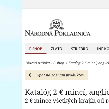
Katalóg
-
2
Ka
E-
€
shop
mincí,
-
anglické
Národná
vydanie
E-SHOP
ZLATO
STRIEBRO
INÉ K
Pokladnica
-
-
Hlavná stránka
E-shop
Katalóg 2 € mincí, anglic
/
/
E-
predný
shop
európsky
Späť na zoznam produktov
-
predajca
Národná
Katalóg 2 € mincí, angl
mincí
Pokladnica
2 € mince všetkých krajín od 
a
-
medailí