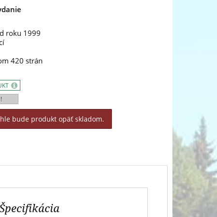
vydanie
od roku 1999
cí
kom 420 strán
UKT
!
áhle bude produkt opäť skladom.
Špecifikácia