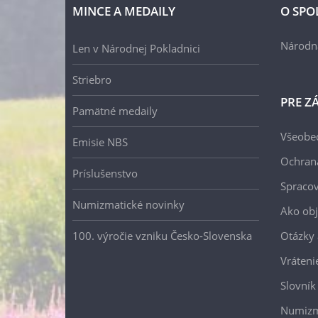
MINCE A MEDAILY
O SPO
Národn
Len v Národnej Pokladnici
Striebro
PRE Z
Pamätné medaily
Všeobe
Emisie NBS
Ochran
Príslušenstvo
Spracov
Numizmatické novinky
Ako ob
100. výročie vzniku Česko-Slovenska
Otázky
Vráteni
Slovník
Numizm