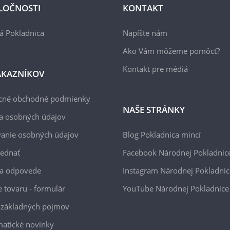
LOČNOSTI
KONTAKT
á Pokladnica
Napíšte nám
Ako Vám môžeme pomôcť?
Kontakt pre médiá
ÁKAZNÍKOV
cné obchodné podmienky
NAŠE STRÁNKY
a osobných údajov
anie osobných údajov
Blog Pokladnica mincí
jednať
Facebook Národnej Pokladnic
 a odpovede
Instagram Národnej Pokladnic
e tovaru - formulár
YouTube Národnej Pokladnice
 základných pojmov
atické novinky