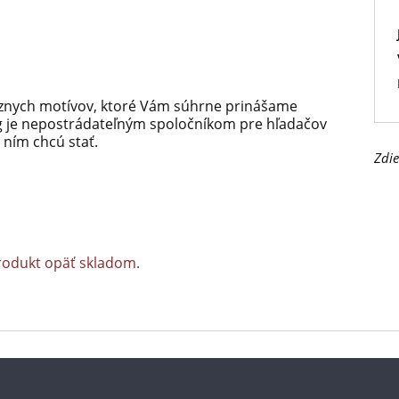
ôznych motívov, ktoré Vám súhrne prinášame
g je nepostrádateľným spoločníkom pre hľadačov
 ním chcú stať.
Zdie
rodukt opäť skladom.