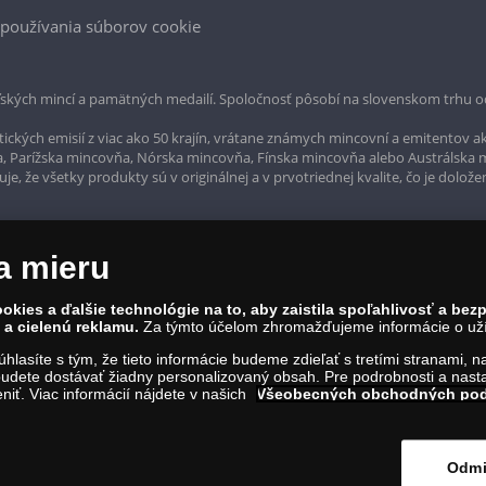
používania súborov cookie
ských mincí a pamätných medailí. Spoločnosť pôsobí na slovenskom trhu o
ckých emisií z viac ako 50 krajín, vrátane známych mincovní a emitentov ak
a, Parížska mincovňa, Nórska mincovňa, Fínska mincovňa alebo Austrálska
, že všetky produkty sú v originálnej a v prvotriednej kvalite, čo je dolože
a mieru
okies a ďalšie technológie na to, aby zaistila spoľahlivosť a be
a cielenú reklamu.
Za týmto účelom zhromažďujeme informácie o užív
súhlasíte s tým, že tieto informácie budeme zdieľať s tretími stranami, 
udete dostávať žiadny personalizovaný obsah. Pre podrobnosti a nasta
iť. Viac informácií nájdete v našich
Všeobecných obchodných po
rvína 1, Bratislava 811 07, Tel.: 0850 606 009
IČO: 45 480 206, DIČ: SK2023004302
Odmi
ím na tento odkaz
.