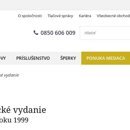
O spoločnosti
Tlačové správy
Kariéra
Všeobecné obcho
talóg 2 € mincí, anglické vyda
0850 606 009
OVY
PRÍSLUŠENSTVO
ŠPERKY
PONUKA MESIACA
ké vydanie
ické vydanie
roku 1999