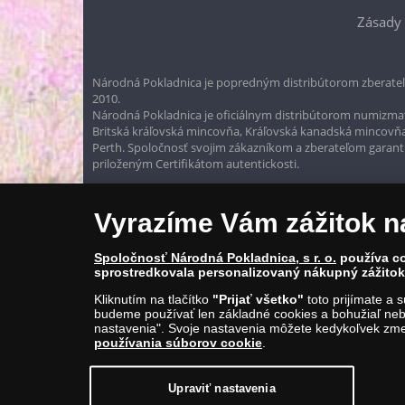
Zásady 
Národná Pokladnica je popredným distribútorom zberateľ
2010.
Národná Pokladnica je oficiálnym distribútorom numizmati
Britská kráľovská mincovňa, Kráľovská kanadská mincovň
Perth. Spoločnosť svojim zákazníkom a zberateľom garantuje
priloženým Certifikátom autentickosti.
Vyrazíme Vám zážitok n
Spoločnosť Národná Pokladnica, s r. o.
používa co
sprostredkovala personalizovaný nákupný zážitok 
Kliknutím na tlačítko
"Prijať všetko"
toto prijímate a 
budeme používať len základné cookies a bohužiaľ neb
nastavenia". Svoje nastavenia môžete kedykoľvek zmen
používania súborov cookie
.
© Copyright 2026 - Národná Pokladnica, s. r. o.; Námestie Mateja Ko
E-mail: info@narodnapokladnica.sk, www.narodnapokladnica.sk; 
Upraviť nastavenia
Upraviť nastavenie súborov cookie môžete
kliknut