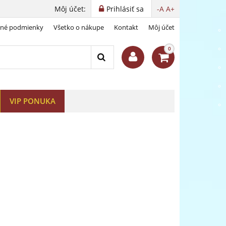
Môj účet:
Prihlásiť sa
-A
A+
dné podmienky
Všetko o nákupe
Kontakt
Môj účet
nie
0
VIP PONUKA