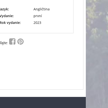
Jazyk:
Angličtina
Vydanie:
první
Rok vydanie:
2023
ľajte: