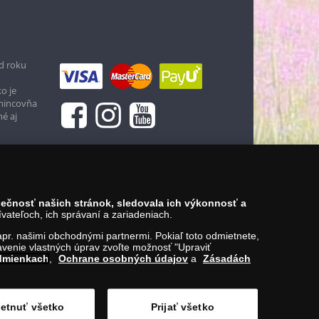
d roku
o je
 mincovňa
né aj
zpečnosť našich stránok, sledovala ich výkonnosť a
ateľoch, ich správaní a zariadeniach.
napr. našimi obchodnými partnermi. Pokiaľ toto odmietnete,
venie vlastných úprav zvoľte možnosť "Upraviť
dmienkach
,
Ochrane osobných údajov
a
Zásadách
etnuť všetko
Prijať všetko