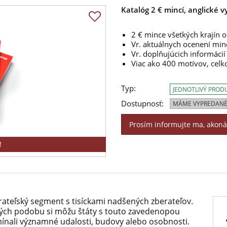
Katalóg 2 € mincí, anglické 
2 € mince všetkých krajín 
Vr. aktuálnych ocenení min
Vr. doplňujúcich informácií
Viac ako 400 motívov, cel
Typ:
JEDNOTLIVÝ PROD
Dostupnosť:
MÁME VYPREDANÉ
Prosím informujte ma, akon
!
rateľský segment s tisíckami nadšených zberateľov.
orých podobu si môžu štáty s touto zavedenopou
ínali významné udalosti, budovy alebo osobnosti.