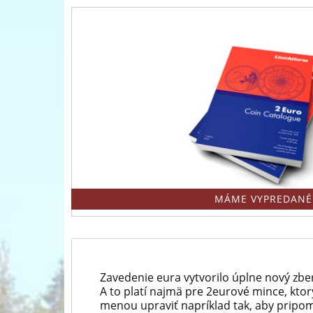
predný
európsky
predajca
mincí
a
medailí
MÁME VYPREDANÉ
Zavedenie eura vytvorilo úplne nový zbe
A to platí najmä pre 2eurové mince, kt
menou upraviť napríklad tak, aby pripom