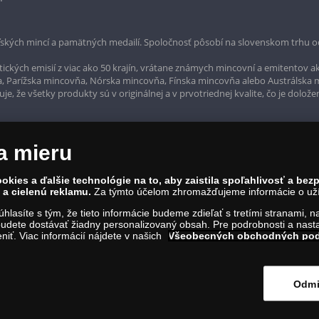
ských mincí a pamätných medailí. Spoločnosť pôsobí na slovenskom trhu o
ckých emisií z viac ako 50 krajín, vrátane známych mincovní a emitentov ak
a, Parížska mincovňa, Nórska mincovňa, Fínska mincovňa alebo Austrálska
, že všetky produkty sú v originálnej a v prvotriednej kvalite, čo je dolože
a mieru
okies a ďalšie technológie na to, aby zaistila spoľahlivosť a be
a cielenú reklamu.
Za týmto účelom zhromažďujeme informácie o užív
súhlasíte s tým, že tieto informácie budeme zdieľať s tretími stranami, 
udete dostávať žiadny personalizovaný obsah. Pre podrobnosti a nasta
iť. Viac informácií nájdete v našich
Všeobecných obchodných po
rvína 1, Bratislava 811 07, Tel.: 0850 606 009
IČO: 45 480 206, DIČ: SK2023004302
Odmi
ím na tento odkaz
.