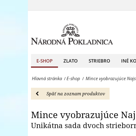
Mince
Madonu,
vyobrazujúce
Mince vyobraz
2021
Najsvätejšiu
-
trojicu
E-
a
shop
Čiernu
E-SHOP
ZLATO
STRIEBRO
INÉ K
-
Madonu,
Národná
Hlavná stránka
E-shop
Mince vyobrazujúce Najs
/
/
2021
Pokladnica
-
-
Späť na zoznam produktov
E-
predný
shop
Mince vyobrazujúce Naj
európsky
-
Unikátna sada dvoch striebor
predajca
Národná
mincí