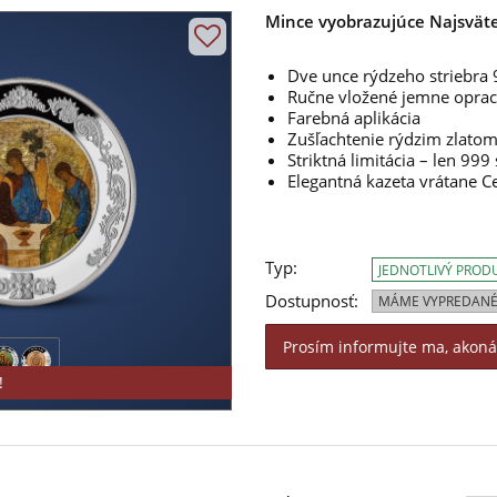
Mince vyobrazujúce Najsväte
Dve unce rýdzeho striebra
Ručne vložené jemne opra
Farebná aplikácia
Zušľachtenie rýdzim zlato
Striktná limitácia – len 999
Elegantná kazeta vrátane Ce
Typ:
JEDNOTLIVÝ PROD
Dostupnosť:
MÁME VYPREDANÉ
Prosím informujte ma, akon
!