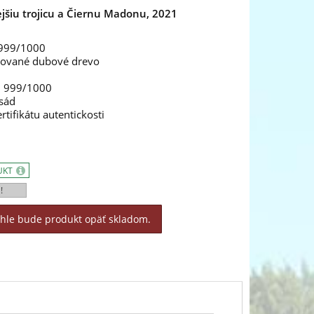
jšiu trojicu a Čiernu Madonu, 2021
 999/1000
cované dubové drevo
m 999/1000
 sád
rtifikátu autentickosti
UKT
!
áhle bude produkt opäť skladom.