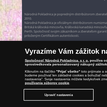
Národná Pokladnica je popredným distribútorom zberateľ
2010.
Národná Pokladnica je oficiálnym distribútorom numizmati
Britská kráľovská mincovňa, Kráľovská kanadská mincovň
Perth. Spoločnosť svojim zákazníkom a zberateľom garantuje
priloženým Certifikátom autentickosti.
Vyrazíme Vám zážitok n
Spoločnosť Národná Pokladnica, s r. o.
používa co
sprostredkovala personalizovaný nákupný zážitok 
Kliknutím na tlačítko
"Prijať všetko"
toto prijímate a 
budeme používať len základné cookies a bohužiaľ neb
nastavenia". Svoje nastavenia môžete kedykoľvek zmen
používania súborov cookie
.
© Copyright 2026 - Národná Pokladnica, s. r. o.; Námestie Mateja Ko
E-mail: info@narodnapokladnica.sk, www.narodnapokladnica.sk; 
Upraviť nastavenia
Upraviť nastavenie súborov cookie môžete
kliknut