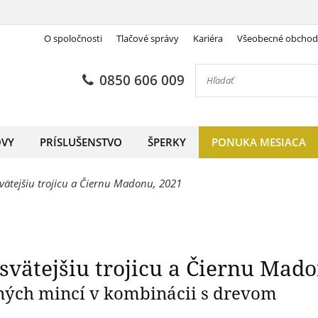
O spoločnosti
Tlačové správy
Kariéra
Všeobecné obcho
ujúce Najsvätejšiu trojicu a
0850 606 009
OVY
PRÍSLUŠENSTVO
ŠPERKY
PONUKA MESIACA
vätejšiu trojicu a Čiernu Madonu, 2021
svätejšiu trojicu a Čiernu Mad
ných mincí v kombinácii s drevom