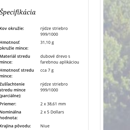
Špecifikácia
Kov okružie:
rýdze striebro
999/1000
Hmotnosť
31,10 g
okružie mince:
Materiál stredu
dubové drevo s
mince:
farebnou aplikáciou
Hmotnosť stredu
cca 7 g
mince:
Zušľachtenie
rýdze striebro
stredu mince
999/1000
(parciálne):
Priemer:
2 x 38,61 mm
Nominálna
2 x 5 Dollars
hodnota:
Krajina pôvodu:
Niue