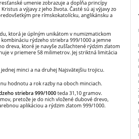
resťanské umenie zobrazuje a dopĺňa princípy
ristus a výjavy z jeho života. Časté sú aj výjavy zo
 predovšetkým pre rímskokatolícku, anglikánsku a
adu, ktorá je úplným unikátom v numizmatickom
 kombináciu rýdzeho striebra 999/1000 a jemne
 dreva, ktoré je navyše zušľachtené rýdzim zlatom
je v priemere 58 milimetrov. Jej striktná limitácia
dnej minci a na druhej Najsvätejšiu trojicu.
nu hodnotu a rok razby na oboch minciach.
dzeho striebra 999/1000
teda 31,10 gramov.
mov, pretože je do nich vložené dubové drevo,
arebnou aplikáciou a rýdzim zlatom 999/1000.