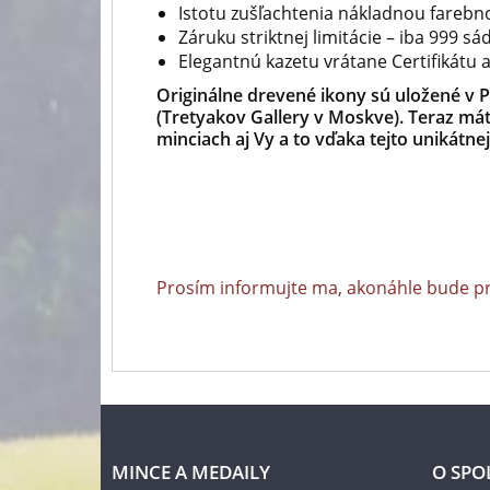
Istotu zušľachtenia nákladnou farebn
Záruku striktnej limitácie
–
iba 999 sá
Elegantnú kazetu vrátane Certifikátu a
Originálne drevené ikony sú uložené v 
(Tretyakov Gallery v Moskve). Teraz máte
minciach aj Vy a to vďaka tejto unikátnej
Prosím informujte ma, akonáhle bude p
MINCE A MEDAILY
O SPO