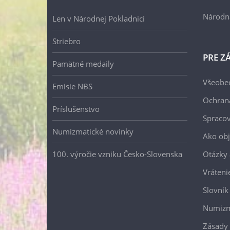
Národn
Len v Národnej Pokladnici
Striebro
PRE Z
Pamätné medaily
Všeobe
Emisie NBS
Ochran
Príslušenstvo
Spracov
Numizmatické novinky
Ako ob
100. výročie vzniku Česko-Slovenska
Otázky
Vráteni
Slovník
Numizm
Zásady 