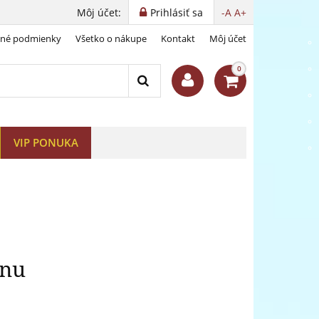
Môj účet:
Prihlásiť sa
-A
A+
dné podmienky
Všetko o nákupe
Kontakt
Môj účet
 Čiernu Madonu
0
VIP PONUKA
onu