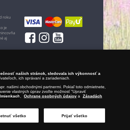
d roku
o je
 mincovňa
né aj
zpečnosť našich stránok, sledovala ich výkonnosť a
ateľoch, ich správaní a zariadeniach.
napr. našimi obchodnými partnermi. Pokiaľ toto odmietnete,
venie vlastných úprav zvoľte možnosť "Upraviť
dmienkach
,
Ochrane osobných údajov
a
Zásadách
etnuť všetko
Prijať všetko