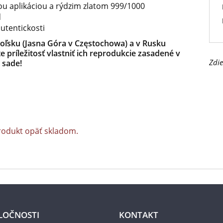
ou aplikáciou a rýdzim zlatom 999/1000
d
utentickosti
Poľsku (Jasna Góra v Częstochowa) a v Rusku
 príležitosť vlastniť ich reprodukcie zasadené v
Zdie
 sade!
rodukt opäť skladom.
LOČNOSTI
KONTAKT