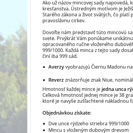
Ako už názov mincovej sady napovedá, k
kresťanstva. Ústredným motívom je Ježiš K
Starého zákona a život svätých, čo platí
pravoslávnu cirkev.
Dovoľte nám predstaviť túto mincovú s
svete. Prvýkrát Vám ponúkame unikátnu
opracovaného ručne vloženého dubového
999/1000. Každá minca z tejto sady dosahu
činí iba 999 sád.
Averzy
vyobrazujú Čiernu Madonu na je
Reverz
znázorňuje znak Niue, nominál
Hmotnosť každej mince je
jedna unca rý
Celková hmotnosť jednej mince je 38 gra
ktoré je navyše zušľachtené nákladnou f
Objednávkou získate:
Dve unce rýdzeho striebra 999/1000
Mincu s vloženým dubovým drevom