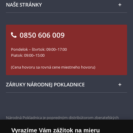
Napíšte nám
NAŠE STRÁNKY
Ako objednať
Ako Vám môžeme pomôcť?
100. výročie vzniku Česko-Slovenska
Otázky a odpovede
Kontakt pre médiá
Blog Pokladnica mincí
Vrátenie tovaru - formulár
0850 606 009
Facebook Národnej Pokladnice
Slovník základných pojmov
Instagram Národnej Pokladnice
Pondelok – štvrtok: 09:00–17:00
Numizmatické novinky
YouTube Národnej Pokladnice
Piatok: 09:00–15:00
Zásady používania súborov cookie
(Cena hovoru sa rovná cene miestneho hovoru)
ZÁRUKY NÁRODNEJ POKLADNICE
Bezpečné nákupy
Prvotriedny servis
Národná Pokladnica je popredným distribútorom zberateľských
mincí a pamätných medailí. Spoločnosť pôsobí na slovenskom trhu
Garancia najvyššej kvality
od roku 2010.
Vyrazíme Vám zážitok na mieru