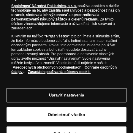
Národná Pokladnica je oficiálnym distribútorom numizmatických
Iba originálne produkty
emisií z viac ako 50 krajín, vrátane známych mincovní a emitentov
Spoločnosť Národná Pokladnica, s r. o.
používa cookies a ďalšie
technológie na to, aby zaistila spoľahlivosť a bezpečnosť našich
ako je Britská kráľovská mincovňa, Kráľovská kanadská mincovňa,
stránok, sledovala ich výkonnosť a sprostredkovala
Parížska mincovňa, Nórska mincovňa, Fínska mincovňa alebo
personalizovaný nákupný zážitok a cielenú reklamu.
Za týmto
Austrálska mincovňa Perth. Spoločnosť svojim zákazníkom a
účelom zhromažďujeme informácie o užívateľoch, ich správaní a
zberateľom garantuje, že všetky produkty sú v originálnej a v
zariadeniach.
prvotriednej kvalite, čo je doložené aj priloženým Certifikátom
Kliknutím na tlačítko
"Prijať všetko"
toto prijímate a súhlasíte s tým,
autentickosti.
že tieto informácie budeme zdieľať s tretími stranami, napr. našimi
obchodnými partnermi. Pokiaľ toto odmietnete, budeme používať
len základné cookies a bohužiaľ nebudete dostávať žiadny
personalizovaný obsah. Pre podrobnosti a nastavenie vlastných
úprav zvoľte možnosť "Upraviť nastavenia". Svoje nastavenia
môžete kedykoľvek zmeniť. Viac informácií nájdete v našich
Všeobecných obchodných podmienkach
,
Ochrane osobných
údajov
a
Zásadách používania súborov cookie
.
Upraviť nastavenia
© Copyright 2026 - Národná Pokladnica, s. r. o.; Námestie Mateja Korvína 1,
Odmietnuť všetko
Bratislava 811 07, Tel.: 0850 606 009
E-mail: info@narodnapokladnica.sk,
www.narodnapokladnica.sk; IČO: 45 480 206, DIČ: SK2023004302
Upraviť nastavenie súborov cookie môžete
kliknutím na tento
odkaz
.