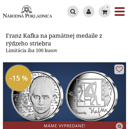
0
Franz Kafka na pamätnej medaile
z rýdzeho striebra
Franz Kafka na pamätnej medaile z
rýdzeho striebra
Limitácia iba 100 kusov
-15 %
MÁME VYPREDANÉ!