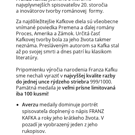
najvplyvnejších spisovateľov 20. storočia
a inovátorov tvorby románovej formy.
Za najdôležitejšie Kafkove diela sú všeobecne
vnímané poviedka Premena a ďalej romány
Proces, Amerika a Zámok. Určitá časť
Kafkovej tvorby bola za jeho života takmer
neznáma. Presláveným autorom sa Kafka stal
až po svojej smrti a dnes patrí ku klasikom
literatúry.
Pripomienku výročia narodenia Franza Kafku
sme nechali vyraziť v
najvyššej kvalite razby
do jednej unce rýdzeho striebra
999/1000.
Pamätná medaila je
veľmi prísne limitovaná
iba 100 kusmi!
Averzu
medaily dominuje portrét
spisovateľa doplnený o nápis FRANZ
KAFKA a roky jeho krátkeho života. V
pozadí je vyobrazený jeden z jeho
rukopisov.