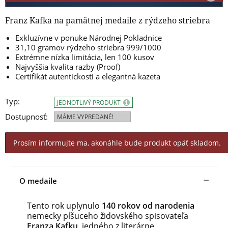
Franz Kafka na pamätnej medaile z rýdzeho striebra
Exkluzívne v ponuke Národnej Pokladnice
31,10 gramov rýdzeho striebra 999/1000
Extrémne nízka limitácia, len 100 kusov
Najvyššia kvalita razby (Proof)
Certifikát autentickosti a elegantná kazeta
Typ:
JEDNOTLIVÝ PRODUKT
Dostupnosť:
MÁME VYPREDANÉ!
Prosím informujte ma, akonáhle bude produkt opäť skladom.
O medaile
Tento rok uplynulo
140 rokov od narodenia
nemecky píšuceho židovského spisovateľa
Franza Kafku
, jedného z literárne