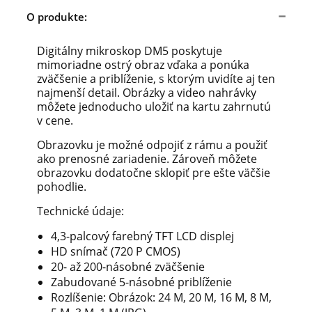
O produkte:
Digitálny mikroskop DM5 poskytuje
mimoriadne ostrý obraz vďaka a ponúka
zväčšenie a priblíženie, s ktorým uvidíte aj ten
najmenší detail. Obrázky a video nahrávky
môžete jednoducho uložiť na kartu zahrnutú
v cene.
Obrazovku je možné odpojiť z rámu a použiť
ako prenosné zariadenie. Zároveň môžete
obrazovku dodatočne sklopiť pre ešte väčšie
pohodlie.
Technické údaje:
4,3-palcový farebný TFT LCD displej
HD snímač (720 P CMOS)
20- až 200-násobné zväčšenie
Zabudované 5-násobné priblíženie
Rozlíšenie: Obrázok: 24 M, 20 M, 16 M, 8 M,