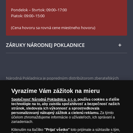
Slovník základných pojmov
Instagram Národnej Pokladnice
Pondelok – štvrtok: 09:00–17:00
Numizmatické novinky
YouTube Národnej Pokladnice
Piatok: 09:00–15:00
Zásady používania súborov cookie
(Cena hovoru sa rovná cene miestneho hovoru)
ZÁRUKY NÁRODNEJ POKLADNICE
Bezpečné nákupy
Prvotriedny servis
Národná Pokladnica je popredným distribútorom zberateľských
mincí a pamätných medailí. Spoločnosť pôsobí na slovenskom trhu
Garancia najvyššej kvality
od roku 2010.
Vyrazíme Vám zážitok na mieru
Národná Pokladnica je oficiálnym distribútorom numizmatických
Iba originálne produkty
emisií z viac ako 50 krajín, vrátane známych mincovní a emitentov
Spoločnosť Národná Pokladnica, s r. o.
používa cookies a ďalšie
technológie na to, aby zaistila spoľahlivosť a bezpečnosť našich
ako je Britská kráľovská mincovňa, Kráľovská kanadská mincovňa,
stránok, sledovala ich výkonnosť a sprostredkovala
Parížska mincovňa, Nórska mincovňa, Fínska mincovňa alebo
personalizovaný nákupný zážitok a cielenú reklamu.
Za týmto
Austrálska mincovňa Perth. Spoločnosť svojim zákazníkom a
účelom zhromažďujeme informácie o užívateľoch, ich správaní a
zberateľom garantuje, že všetky produkty sú v originálnej a v
zariadeniach.
prvotriednej kvalite, čo je doložené aj priloženým Certifikátom
Kliknutím na tlačítko
"Prijať všetko"
toto prijímate a súhlasíte s tým,
autentickosti.