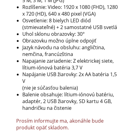
5 M, 3 M, 1 M (JPG)
Rozlíšenie: Video: 1920 x 1080 (FHD), 1280
x 720 (HD), 640 x 480 pixel (VGA)
Osvetlenie: 8 bielych LED diód
(stmievateľné) + 2 samostatné USB svetlá
Uhol sklonu obrazovky: 30°
Obrazovku možno úplne odpojiť
Jazyk návodu na obsluhu: angličtina,
nemčina, francúzština
Napajanie zariadenie: Z elektrickej siete,
lítium-iónová batéria 3,7 V
Napájanie USB žiarovky: 2x AA batéria 1,5
V
(nie je súčasťou balenia)
Balenie obsahuje: lítium-iónovú batériu,
adaptér, 2 USB žiarovky, SD kartu 4 GB,
handričku na čistenie
Prosím informujte ma, akonáhle bude
produkt opäť skladom.