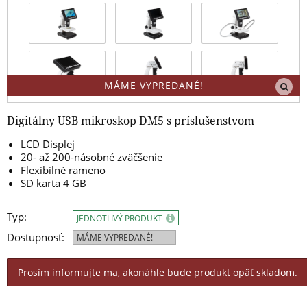
MÁME VYPREDANÉ!
Digitálny USB mikroskop DM5 s príslušenstvom
LCD Displej
20- až 200-násobné zväčšenie
Flexibilné rameno
SD karta 4 GB
Typ:
JEDNOTLIVÝ PRODUKT
Dostupnosť:
MÁME VYPREDANÉ!
Prosím informujte ma, akonáhle bude produkt opäť skladom.