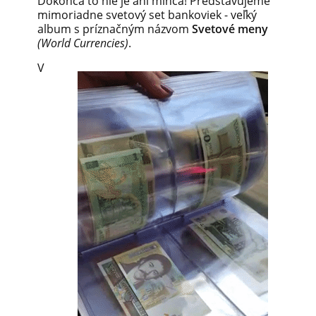
Dokonca to nie je ani minca! Predstavujeme
mimoriadne svetový set bankoviek - veľký
album s príznačným názvom
Svetové meny
(World Currencies)
.
V