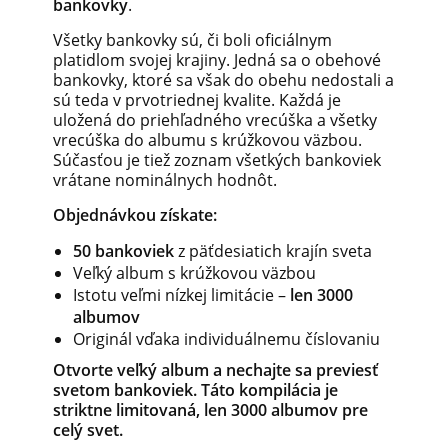
bankovky
.
Všetky bankovky sú, či boli oficiálnym
platidlom svojej krajiny. Jedná sa o obehové
bankovky, ktoré sa však do obehu nedostali a
sú teda v prvotriednej kvalite. Každá je
uložená do priehľadného vrecúška a všetky
vrecúška do albumu s krúžkovou väzbou.
Súčasťou je tiež zoznam všetkých bankoviek
vrátane nominálnych hodnôt.
Objednávkou získate:
50 bankoviek
z päťdesiatich krajín sveta
Veľký album s krúžkovou väzbou
Istotu veľmi nízkej limitácie –
len 3000
albumov
Originál vďaka individuálnemu číslovaniu
Otvorte veľký
album
a
nechajte sa
previesť
svetom
bankoviek.
Táto
kompilácia
je
striktne
l
imitovaná,
len 3000
albumov
pre
celý svet.