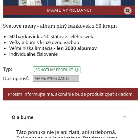
MÁME VYPREDANÉ!
Svetové meny - album plný bankovek z 50 krajín
50 bankoviek
z 50 štátov z celého sveta
Veľký album s krúžkovou väzbou
Veľmi nízka limitácia -
len 3000 albumov
Individuálne číslovanie
Typ:
JEDNOTLIVÝ PRODUKT
Dostupnosť:
MÁME VYPREDANÉ!
Prosím informujte ma, akonáhle bude produkt opäť skladom.
O albume
Táto ponuka nie je ani zlatá, ani strieborná.