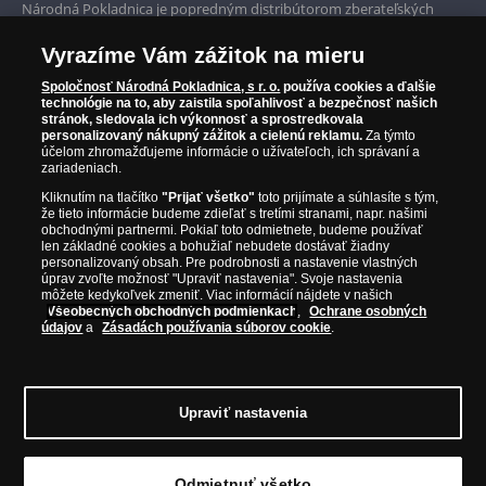
Národná Pokladnica je popredným distribútorom zberateľských
mincí a pamätných medailí. Spoločnosť pôsobí na slovenskom trhu
Garancia najvyššej kvality
od roku 2010.
Vyrazíme Vám zážitok na mieru
Národná Pokladnica je oficiálnym distribútorom numizmatických
Iba originálne produkty
emisií z viac ako 50 krajín, vrátane známych mincovní a emitentov
Spoločnosť Národná Pokladnica, s r. o.
používa cookies a ďalšie
technológie na to, aby zaistila spoľahlivosť a bezpečnosť našich
ako je Britská kráľovská mincovňa, Kráľovská kanadská mincovňa,
stránok, sledovala ich výkonnosť a sprostredkovala
Parížska mincovňa, Nórska mincovňa, Fínska mincovňa alebo
personalizovaný nákupný zážitok a cielenú reklamu.
Za týmto
Austrálska mincovňa Perth. Spoločnosť svojim zákazníkom a
účelom zhromažďujeme informácie o užívateľoch, ich správaní a
zberateľom garantuje, že všetky produkty sú v originálnej a v
zariadeniach.
prvotriednej kvalite, čo je doložené aj priloženým Certifikátom
Kliknutím na tlačítko
"Prijať všetko"
toto prijímate a súhlasíte s tým,
autentickosti.
že tieto informácie budeme zdieľať s tretími stranami, napr. našimi
obchodnými partnermi. Pokiaľ toto odmietnete, budeme používať
len základné cookies a bohužiaľ nebudete dostávať žiadny
personalizovaný obsah. Pre podrobnosti a nastavenie vlastných
úprav zvoľte možnosť "Upraviť nastavenia". Svoje nastavenia
môžete kedykoľvek zmeniť. Viac informácií nájdete v našich
Všeobecných obchodných podmienkach
,
Ochrane osobných
údajov
a
Zásadách používania súborov cookie
.
Upraviť nastavenia
© Copyright 2026 - Národná Pokladnica, s. r. o.; Námestie Mateja Korvína 1,
Odmietnuť všetko
Bratislava 811 07, Tel.: 0850 606 009
E-mail: info@narodnapokladnica.sk,