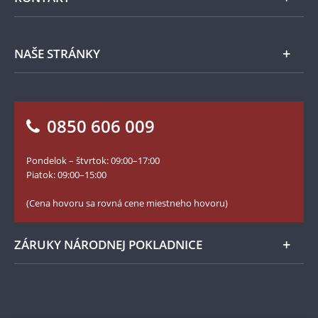
Príslušenstvo
Ochrana osobných údajov
Spracovanie osobných údajov
Numizmatické novinky
Napíšte nám
NAŠE STRÁNKY
Ako objednať
Ako Vám môžeme pomôcť?
100. výročie vzniku Česko-Slovenska
Otázky a odpovede
Kontakt pre médiá
Blog Pokladnica mincí
Vrátenie tovaru - formulár
0850 606 009
Facebook Národnej Pokladnice
Slovník základných pojmov
Instagram Národnej Pokladnice
Pondelok – štvrtok: 09:00–17:00
Numizmatické novinky
YouTube Národnej Pokladnice
Piatok: 09:00–15:00
Zásady používania súborov cookie
(Cena hovoru sa rovná cene miestneho hovoru)
ZÁRUKY NÁRODNEJ POKLADNICE
Bezpečné nákupy
Prvotriedny servis