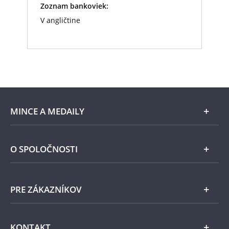
Zoznam bankoviek:
V angličtine
MINCE A MEDAILY
Len v Národnej Pokladnici
O SPOLOČNOSTI
Striebro
Národná Pokladnica
PRE ZÁKAZNÍKOV
Pamätné medaily
Emisie NBS
Všeobecné obchodné podmienky
KONTAKT