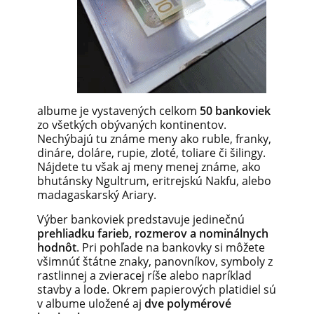
albume je vystavených celkom
50 bankoviek
zo všetkých obývaných kontinentov.
Nechýbajú tu známe meny ako ruble, franky,
dináre, doláre, rupie, zloté, toliare či šilingy.
Nájdete tu však aj meny menej známe, ako
bhutánsky Ngultrum, eritrejskú Nakfu, alebo
madagaskarský Ariary.
Výber bankoviek predstavuje jedinečnú
prehliadku farieb, rozmerov a nominálnych
hodnôt
. Pri pohľade na bankovky si môžete
všimnúť štátne znaky, panovníkov, symboly z
rastlinnej a zvieracej ríše alebo napríklad
stavby a lode. Okrem papierových platidiel sú
v albume uložené aj
dve polymérové