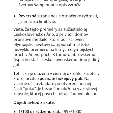
Svetový
šampionát
a opis výročia.
Reverzná
strana
nesie
označenie
rýdzosti,
gramáže
a
limitácie.
Viete,
že
tejto
premiéry
sa
zúčastnilo
aj
Československo?
Áno,
a
priviezli
domov
bronzové
medaile,
ktoré boli
zároveň
olympijské.
Svetový
šampionát
mal
totiž
nezvyklú
premiéru
na letných
olympijských
hrách v
Antverpách. K tomuto obrovskému
úspechu stačil československému tímu jediný
gól.
Tehlička
je uložená
v čiernej
okrúhlej
kazete,
v
ktorej určite
spoznáte
hokejový
puk
.
Na
vlastné
oči
ju
zbadáte
po
otvorení
hornej
časti
"puku".
Je
bezpečne
uložená
v
akrylovej
kapsule,
ktorej povrch
imituje
ľadovú
plochu.
Objednávkou získate:
1/100 oz
rýdzeho
zlata
(999/1000)