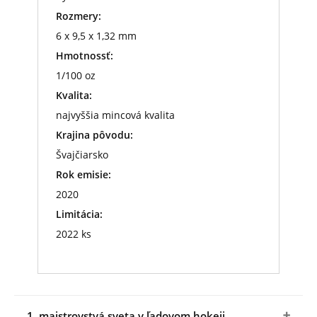
Rozmery:
6 x 9,5 x 1,32 mm
Hmotnossť:
1/100 oz
Kvalita:
najvyššia mincová kvalita
Krajina pôvodu:
Švajčiarsko
Rok emisie:
2020
Limitácia:
2022 ks
1. majstrovstvá sveta v ľadovom hokeji