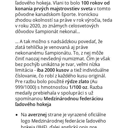
ľadového
hokeja.
Vlani
to bolo
100 rokov
od
konania
prvých
majstrovstiev
sveta
v
tomto
pôvodne
kanadskom
športe.
Ironickou
zhodou okolností
sa práve v
rok výročia,
teda
v roku
2020,
zo známych
celosvetových
dôvodov
šampionát
nekonal...
...
A
tak možno
s
nadsádzkou
povedať,
že
zlatá
tehlička je
venovaná
aj
práve
nekonanému
šampionátu.
To, z
nej
môže
činiť
naozaj
nevšedný
numizmat.
Čím
je však
bez pochýb
unikátna
je
tvar,
veľmi
nízka
limitácia
-
iba
2000
kusov
a
tiež
individuálne
číslovanie,
čo robí z
každého kusu
originál.
Pre
razbu
bolo použité
rýdze
zlato
(Au
999/1000) s hmotnosťou
1/100 oz
. Razba
medaily prebiehala v spolupráci s už
spomínanou
Medzinárodnou
federáciou
ľadového
hokeja
Na
averznej
strane
je vyrazené
oficiálne
logo
Medzinárodnej federácie
ľadového
hokeja
(IIHF),
ďalej
anglický
opis
pre