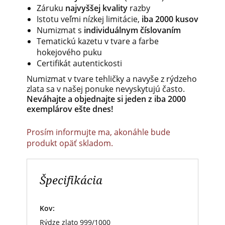
Záruku
najvyššej kvality
razby
Istotu
veľmi nízkej
limitácie,
iba
2000
kusov
Numizmat
s
individuálnym
číslovaním
Tematickú
kazetu
v tvare a farbe
hokejového
puku
Certifikát autentickosti
Numizmat
v tvare
tehličky
a
navyše z
rýdzeho
zlata
sa
v našej
ponuke
nevyskytujú
často.
Neváhajte
a
objednajte
si jeden
z iba
2000
exemplárov
ešte
dnes!
Prosím informujte ma, akonáhle bude
produkt opäť skladom.
Špecifikácia
Kov:
Rýdze zlato 999/1000