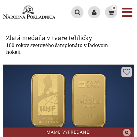
0
Zlatá medaila v tvare tehličky
Zlatá medaila v tvare tehličky
100 rokov svetového šampionátu v ľadovom
hokeji
MÁME VYPREDANÉ!