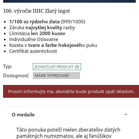
100. výročie IIHC Zlatý ingot
1/100 oz rýdzeho zlata
(999/1000)
Záruka
najvyššej kvality
razby
L
limitácia
len 2000 kusov
I
ndividuálne
číslovanie
Kazeta
v
tvare
a farbe
hokejovéh
o
puku
Certifikát autentickosti
Typ:
JEDNOTLIVÝ PRODUKT
Dostupnosť:
MÁME VYPREDANÉ!
Prosím informujte ma, akonáhle bude produkt opäť skladom.
O medaile
Táto
ponuka
poteší
nielen
zberateľov
zlatých
pamätných
numizmatov,
ale
aj
fanúšikov