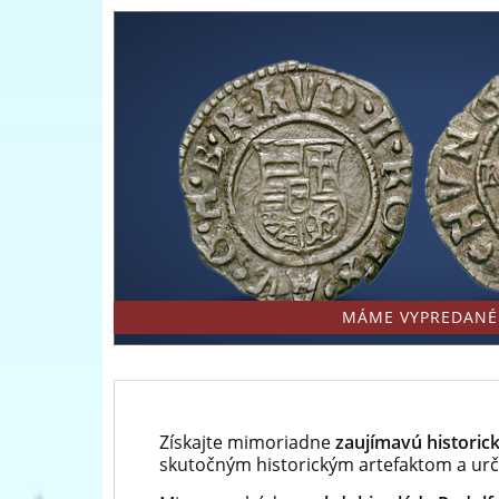
Národná
mincí
Pokladnica
a
-
medailí
predný
európsky
predajca
mincí
a
MÁME VYPREDANÉ
medailí
Získajte mimoriadne
zaujímavú historic
skutočným historickým artefaktom a urči