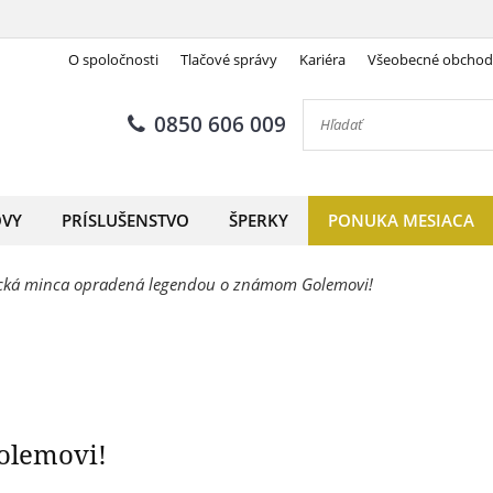
O spoločnosti
Tlačové správy
Kariéra
Všeobecné obcho
Denár Rudolfa II.
0850 606 009
OVY
PRÍSLUŠENSTVO
ŠPERKY
PONUKA MESIACA
ická minca opradená legendou o známom Golemovi!
olemovi!