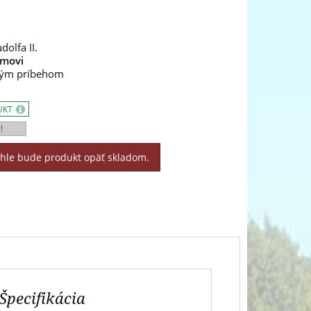
olfa II.
emovi
kým príbehom
UKT
!
áhle bude produkt opäť skladom.
Špecifikácia