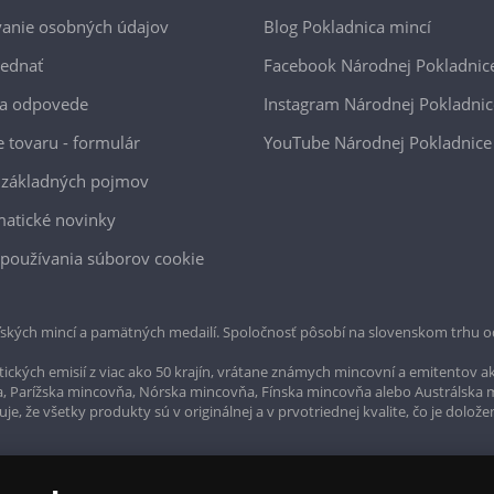
anie osobných údajov
Blog Pokladnica mincí
jednať
Facebook Národnej Pokladnic
 a odpovede
Instagram Národnej Pokladnic
e tovaru - formulár
YouTube Národnej Pokladnice
 základných pojmov
atické novinky
používania súborov cookie
ských mincí a pamätných medailí. Spoločnosť pôsobí na slovenskom trhu o
ckých emisií z viac ako 50 krajín, vrátane známych mincovní a emitentov ak
a, Parížska mincovňa, Nórska mincovňa, Fínska mincovňa alebo Austrálska
, že všetky produkty sú v originálnej a v prvotriednej kvalite, čo je dolože