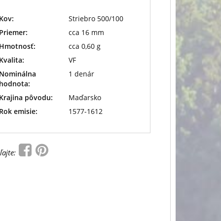
Kov:
Striebro 500/100
Priemer:
cca 16 mm
Hmotnosť:
cca 0,60 g
Kvalita:
VF
Nominálna
1 denár
hodnota:
Krajina pôvodu:
Maďarsko
Rok emisie:
1577-1612
ľajte: