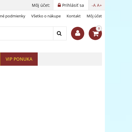
Môj účet:
Prihlásiť sa
-A
A+
dné podmienky
Všetko o nákupe
Kontakt
Môj účet
0
VIP PONUKA