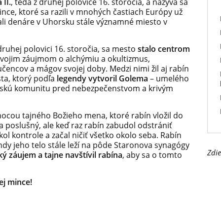
II.
, teda z druhej polovice 16. storočia, a nazýva sa
nce, ktoré sa razili v mnohých častiach Európy už
mali denáre v Uhorsku stále významné miesto v
 druhej polovici 16. storočia, sa mesto
stalo centrom
svojim záujmom o alchýmiu a okultizmus,
čencov a mágov svojej doby. Medzi nimi žil aj rabín
sta, ktorý podľa
legendy vytvoril Golema
– umelého
dovskú komunitu pred nebezpečenstvom a krivým
ocou tajného Božieho mena, ktoré rabín vložil do
 poslušný, ale keď raz rabín zabudol odstrániť
 kontrole a začal ničiť všetko okolo seba. Rabín
ndy jeho telo stále leží na pôde Staronova synagógy
Zdie
ký záujem a tajne navštívil rabína
, aby sa o tomto
ej mince!