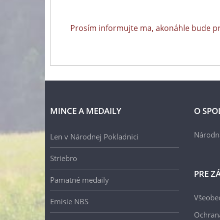
Prosím informujte ma, akonáhle bude p
MINCE A MEDAILY
O SPO
Národn
Len v Národnej Pokladnici
Striebro
PRE Z
Pamätné medaily
Všeobe
Emisie NBS
Ochran