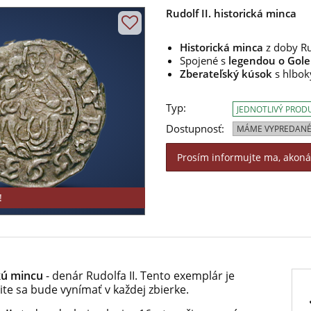
Rudolf II. historická minca
Historická minca
z doby Rud
Spojené s
legendou o Gol
Zberateľský kúsok
s hlbo
Typ:
JEDNOTLIVÝ PROD
Dostupnosť:
MÁME VYPREDANÉ
Prosím informujte ma, akon
!
kú mincu
- denár Rudolfa II. Tento exemplár je
te sa bude vynímať v každej zbierke.