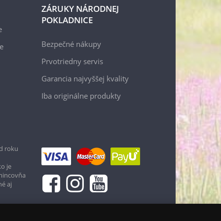
ZÁRUKY NÁRODNEJ
POKLADNICE
e
Bezpečné nákupy
e
Prvotriedny servis
Garancia najvyššej kvality
Iba originálne produkty
d roku
o je
 mincovňa
né aj