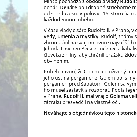
Minca pochádza
z obdobia vlády Rudolfa 
denár.
Denáre
boli drobné strieborné mi
od stredoveku. V polovici 16. storočia 
každodennom obehu.
V čase vlády cisára Rudolfa II. v Prahe, v
vedy, umenia a mystiky
. Rudolf, známy 
zhromaždil na svojom dvore najväčších u
Jehuda Löw ben Becalel, učenec a kabali
človeka z hliny, aby chránil pražskú ži
obvinením.
Príbeh hovorí, že Golem bol oživený pom
jeho úst na pergamene. Golem bol silný a
pergamen pred šabatom, Golem sa vymkol
ho musel zastaviť a rozobrať. Podľa lege
v Prahe.
Rudolf II. mal vraj o Golema veľ
zázraku presvedčil na vlastné oči.
Neváhajte s objednávkou tejto historick