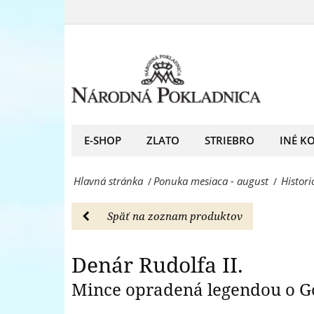
Historická
Golemovi!
minca
-
opradená
Ponuka
legendou
mesiaca
o
-
známom
E-SHOP
ZLATO
STRIEBRO
INÉ K
august
Golemovi!
-
Hlavná stránka
Ponuka mesiaca - august
Histor
/
/
-
Národná
Ponuka
Pokladnica
Späť na zoznam produktov
mesiaca
-
-
Denár Rudolfa II.
predný
august
Mince opradená legendou o G
európsky
-
predajca