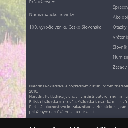
Príslušenstvo
Spracov
Numizmatické novinky
Ako ob
100. výročie vzniku Česko-Slovenska
Otázky
Vráteni
Slovník
Numizm
Zásady 
Národná Pokladnica je popredným distribútorom zberateľ
2010.
Národná Pokladnica je oficiálnym distribútorom numizmati
Britská kráľovská mincovňa, Kráľovská kanadská mincovň
Perth. Spoločnosť svojim zákazníkom a zberateľom garantuje
priloženým Certifikátom autentickosti.