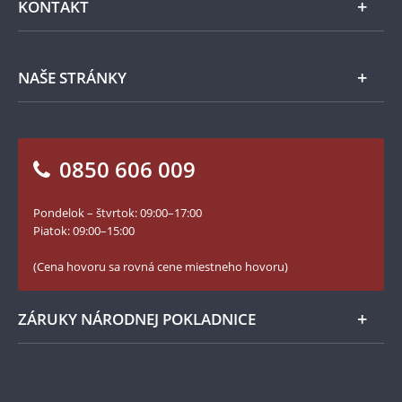
KONTAKT
Príslušenstvo
Ochrana osobných údajov
Spracovanie osobných údajov
Numizmatické novinky
Napíšte nám
NAŠE STRÁNKY
Ako objednať
Ako Vám môžeme pomôcť?
100. výročie vzniku Česko-Slovenska
Otázky a odpovede
Kontakt pre médiá
Blog Pokladnica mincí
Vrátenie tovaru - formulár
0850 606 009
Facebook Národnej Pokladnice
Slovník základných pojmov
Instagram Národnej Pokladnice
Pondelok – štvrtok: 09:00–17:00
Numizmatické novinky
YouTube Národnej Pokladnice
Piatok: 09:00–15:00
Zásady používania súborov cookie
(Cena hovoru sa rovná cene miestneho hovoru)
ZÁRUKY NÁRODNEJ POKLADNICE
Bezpečné nákupy