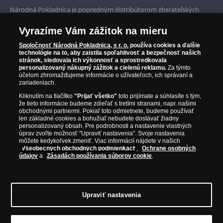
Prvotriedny servis
Národná Pokladnica je popredným distribútorom zberateľských
mincí a pamätných medailí. Spoločnosť pôsobí na slovenskom trhu
Garancia najvyššej kvality
od roku 2010.
Vyrazíme Vám zážitok na mieru
Národná Pokladnica je oficiálnym distribútorom numizmatických
Iba originálne produkty
emisií z viac ako 50 krajín, vrátane známych mincovní a emitentov
Spoločnosť Národná Pokladnica, s r. o.
používa cookies a ďalšie
technológie na to, aby zaistila spoľahlivosť a bezpečnosť našich
ako je Britská kráľovská mincovňa, Kráľovská kanadská mincovňa,
stránok, sledovala ich výkonnosť a sprostredkovala
Parížska mincovňa, Nórska mincovňa, Fínska mincovňa alebo
personalizovaný nákupný zážitok a cielenú reklamu.
Za týmto
Austrálska mincovňa Perth. Spoločnosť svojim zákazníkom a
účelom zhromažďujeme informácie o užívateľoch, ich správaní a
zberateľom garantuje, že všetky produkty sú v originálnej a v
zariadeniach.
prvotriednej kvalite, čo je doložené aj priloženým Certifikátom
Kliknutím na tlačítko
"Prijať všetko"
toto prijímate a súhlasíte s tým,
autentickosti.
že tieto informácie budeme zdieľať s tretími stranami, napr. našimi
obchodnými partnermi. Pokiaľ toto odmietnete, budeme používať
len základné cookies a bohužiaľ nebudete dostávať žiadny
personalizovaný obsah. Pre podrobnosti a nastavenie vlastných
úprav zvoľte možnosť "Upraviť nastavenia". Svoje nastavenia
môžete kedykoľvek zmeniť. Viac informácií nájdete v našich
Všeobecných obchodných podmienkach
,
Ochrane osobných
údajov
a
Zásadách používania súborov cookie
.
Upraviť nastavenia
© Copyright 2026 - Národná Pokladnica, s. r. o.; Námestie Mateja Korvína 1,