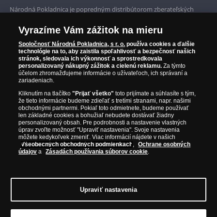
Prvotriedny servis
Národná Pokladnica je popredným distribútorom zberateľských
mincí a pamätných medailí. Spoločnosť pôsobí na slovenskom trhu
Garancia najvyššej kvality
od roku 2010.
Vyrazíme Vám zážitok na mieru
Národná Pokladnica je oficiálnym distribútorom numizmatických
Iba originálne produkty
emisií z viac ako 50 krajín, vrátane známych mincovní a emitentov
Spoločnosť Národná Pokladnica, s r. o.
používa cookies a ďalšie
technológie na to, aby zaistila spoľahlivosť a bezpečnosť našich
ako je Britská kráľovská mincovňa, Kráľovská kanadská mincovňa,
stránok, sledovala ich výkonnosť a sprostredkovala
Parížska mincovňa, Nórska mincovňa, Fínska mincovňa alebo
personalizovaný nákupný zážitok a cielenú reklamu.
Za týmto
Austrálska mincovňa Perth. Spoločnosť svojim zákazníkom a
účelom zhromažďujeme informácie o užívateľoch, ich správaní a
zberateľom garantuje, že všetky produkty sú v originálnej a v
zariadeniach.
prvotriednej kvalite, čo je doložené aj priloženým Certifikátom
Kliknutím na tlačítko
"Prijať všetko"
toto prijímate a súhlasíte s tým,
autentickosti.
že tieto informácie budeme zdieľať s tretími stranami, napr. našimi
obchodnými partnermi. Pokiaľ toto odmietnete, budeme používať
len základné cookies a bohužiaľ nebudete dostávať žiadny
personalizovaný obsah. Pre podrobnosti a nastavenie vlastných
úprav zvoľte možnosť "Upraviť nastavenia". Svoje nastavenia
môžete kedykoľvek zmeniť. Viac informácií nájdete v našich
Všeobecných obchodných podmienkach
,
Ochrane osobných
údajov
a
Zásadách používania súborov cookie
.
Upraviť nastavenia
© Copyright 2026 - Národná Pokladnica, s. r. o.; Námestie Mateja Korvína 1,