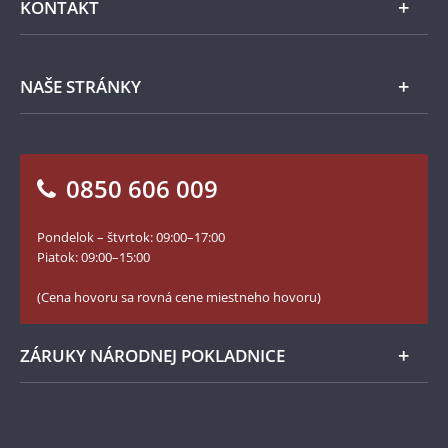
KONTAKT
Príslušenstvo
Ochrana osobných údajov
Spracovanie osobných údajov
Numizmatické novinky
Napíšte nám
NAŠE STRÁNKY
Ako objednať
Ako Vám môžeme pomôcť?
100. výročie vzniku Česko-Slovenska
Otázky a odpovede
Kontakt pre médiá
Blog Pokladnica mincí
Vrátenie tovaru - formulár
0850 606 009
Facebook Národnej Pokladnice
Slovník základných pojmov
Instagram Národnej Pokladnice
Pondelok – štvrtok: 09:00–17:00
Numizmatické novinky
YouTube Národnej Pokladnice
Piatok: 09:00–15:00
Zásady používania súborov cookie
(Cena hovoru sa rovná cene miestneho hovoru)
ZÁRUKY NÁRODNEJ POKLADNICE
Bezpečné nákupy