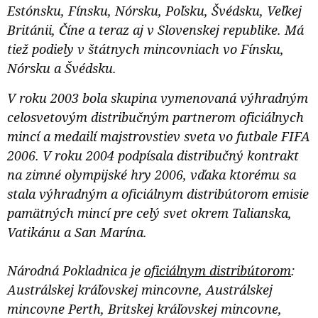
Estónsku, Fínsku, Nórsku, Poľsku, Švédsku, Veľkej
Británii, Číne a teraz aj v Slovenskej republike. Má
tiež podiely v štátnych mincovniach vo Fínsku,
Nórsku a Švédsku.
V roku 2003 bola skupina vymenovaná výhradným
celosvetovým distribučným partnerom oficiálnych
mincí a medailí majstrovstiev sveta vo futbale FIFA
2006. V roku 2004 podpísala distribučný kontrakt
na zimné olympijské hry 2006, vďaka ktorému sa
stala výhradným a oficiálnym distribútorom emisie
pamätných mincí pre celý svet okrem Talianska,
Vatikánu a San Marína.
Národná Pokladnica je
oficiálnym distribútorom
:
Austrálskej kráľovskej mincovne, Austrálskej
mincovne Perth, Britskej kráľovskej mincovne,