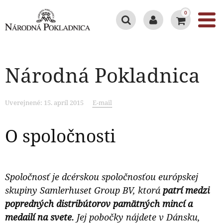
0
Národná Pokladnica
Uverejnené: 15. apríl 2015
E-mail
O spoločnosti
Spoločnosť je dcérskou spoločnosťou európskej
skupiny Samlerhuset Group BV, ktorá
patrí medzi
popredných distribútorov pamätných mincí a
medailí na svete.
Jej pobočky nájdete v Dánsku,