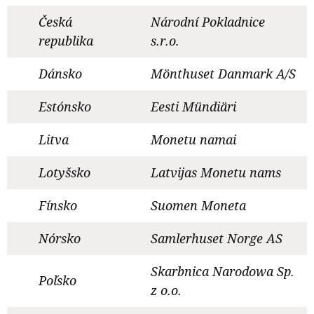
Česká
Národní Pokladnice
republika
s.r.o.
Dánsko
Mönthuset Danmark A/S
Estónsko
Eesti Mündiäri
Litva
Monetu namai
Lotyšsko
Latvijas Monetu nams
Fínsko
Suomen Moneta
Nórsko
Samlerhuset Norge AS
Skarbnica Narodowa Sp.
Poľsko
z o.o.