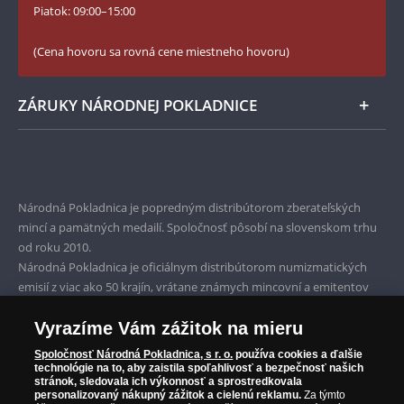
YouTube Národnej Pokladnice
Piatok: 09:00–15:00
Zásady používania súborov cookie
(Cena hovoru sa rovná cene miestneho hovoru)
ZÁRUKY NÁRODNEJ POKLADNICE
Bezpečné nákupy
Prvotriedny servis
Národná Pokladnica je popredným distribútorom zberateľských
Garancia najvyššej kvality
mincí a pamätných medailí. Spoločnosť pôsobí na slovenskom trhu
od roku 2010.
Iba originálne produkty
Národná Pokladnica je oficiálnym distribútorom numizmatických
emisií z viac ako 50 krajín, vrátane známych mincovní a emitentov
ako je Britská kráľovská mincovňa, Kráľovská kanadská mincovňa,
Parížska mincovňa, Nórska mincovňa, Fínska mincovňa alebo
Vyrazíme Vám zážitok na mieru
Austrálska mincovňa Perth. Spoločnosť svojim zákazníkom a
Spoločnosť Národná Pokladnica, s r. o.
používa cookies a ďalšie
zberateľom garantuje, že všetky produkty sú v originálnej a v
technológie na to, aby zaistila spoľahlivosť a bezpečnosť našich
stránok, sledovala ich výkonnosť a sprostredkovala
prvotriednej kvalite, čo je doložené aj priloženým Certifikátom
personalizovaný nákupný zážitok a cielenú reklamu.
Za týmto