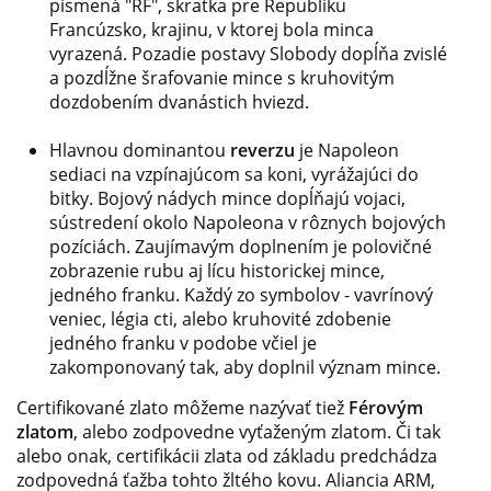
písmená "RF", skratka pre Republiku
Francúzsko, krajinu, v ktorej bola minca
vyrazená. Pozadie postavy Slobody dopĺňa zvislé
a pozdĺžne šrafovanie mince s kruhovitým
dozdobením dvanástich hviezd.
Hlavnou dominantou
reverzu
je Napoleon
sediaci na vzpínajúcom sa koni, vyrážajúci do
bitky. Bojový nádych mince dopĺňajú vojaci,
sústredení okolo Napoleona v rôznych bojových
pozíciách. Zaujímavým doplnením je polovičné
zobrazenie rubu aj lícu historickej mince,
jedného franku. Každý zo symbolov - vavrínový
veniec, légia cti, alebo kruhovité zdobenie
jedného franku v podobe včiel je
zakomponovaný tak, aby doplnil význam mince.
Certifikované zlato môžeme nazývať tiež
Férovým
zlatom
, alebo zodpovedne vyťaženým zlatom. Či tak
alebo onak, certifikácii zlata od základu predchádza
zodpovedná ťažba tohto žltého kovu. Aliancia ARM,