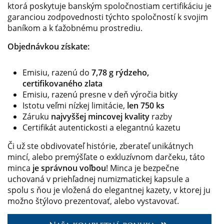
ktorá poskytuje banským spoločnostiam certifikáciu je
garanciou zodpovednosti týchto spoločností k svojim
baníkom a k ťažobnému prostrediu.
Objednávkou získate:
Emisiu, razenú do
7,78 g rýdzeho,
certifikovaného zlata
Emisiu, razenú presne v deň výročia bitky
Istotu veľmi nízkej limitácie,
len 750 ks
Záruku
najvyššej mincovej kvality
razby
Certifikát autentickosti a elegantnú kazetu
Či už ste obdivovateľ histórie, zberateľ unikátnych
mincí, alebo premýšľate o exkluzívnom darčeku, táto
minca
je správnou voľbou
! Minca je bezpečne
uchovaná v priehľadnej numizmatickej kapsule a
spolu s ňou je vložená do elegantnej kazety, v ktorej ju
možno štýlovo prezentovať, alebo vystavovať.