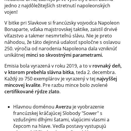
jedno z najdôležitejších stretnutí napoleonských
vojen!
V bitke pri Slavkove si francúzsky vojvodca Napoleon
Bonaparte, vďaka majstrovskej taktike, zaistil drvivé
víťazstvo a takmer nesmrteľnú slávu. Nie je preto
náhodou, že táto dejinná udalosť spoločne s oslavou
250. výročia od narodenia Napoleona dala vzniknúť
unikátnej
minci so skvostnými parametrami.
Emisia bola vyrazená v roku 2019, a to v
rovnaký deň,
v ktorom prebehla slávna bitka
, teda 2. decembra.
Každý zo 750 exemplárov je vyrazený v tej
najvyššej
mincovej kvalite
. Pre razbu mince bolo zvolené
certifikované rýdze zlato
.
Hlavnou doménou
Averzu
je vyobrazenie
francúzskej kráčajúcej Slobody "Sower" s
vzdušnými dlhými šatami, vlajúcimi vlasmi a
čepcom na hlave. Vedľa postavy vystupujú