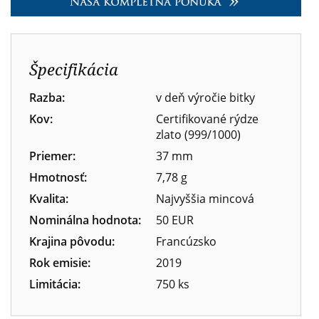
Špecifikácia
Razba:
v deň výročie bitky
Kov:
Certifikované rýdze
zlato (999/1000)
Priemer:
37 mm
Hmotnosť:
7,78 g
Kvalita:
Najvyššia mincová
Nominálna hodnota:
50 EUR
Krajina pôvodu:
Francúzsko
Rok emisie:
2019
Limitácia:
750 ks