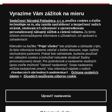
NAVŠTÍVTE ZAUJÍMAVÉ PRODUKTY NA
Vyrazíme Vám zážitok na mieru
WWW.NARODNAPOKLADNICA.SK
Spoločnosť Národná Pokladnica, s r. o.
používa cookies a ďalšie
technológie na to, aby zaistila spoľahlivosť a bezpečnosť našich
stránok, sledovala ich výkonnosť a sprostredkovala
Prosím informujte ma, akonáhle bude produkt opäť
personalizovaný nákupný zážitok a cielenú reklamu.
Za týmto
skladom.
účelom zhromažďujeme informácie o užívateľoch, ich správaní a
zariadeniach.
Kliknutím na tlačítko
"Prijať všetko"
toto prijímate a súhlasíte s tým,
že tieto informácie budeme zdieľať s tretími stranami, napr. našimi
obchodnými partnermi. Pokiaľ toto odmietnete, budeme používať
NAŠE ZÁRUKY
len základné cookies a bohužiaľ nebudete dostávať žiadny
personalizovaný obsah. Pre podrobnosti a nastavenie vlastných
úprav zvoľte možnosť "Upraviť nastavenia". Svoje nastavenia
Bezpečný nákup
môžete kedykoľvek zmeniť. Viac informácií nájdete v našich
Všeobecných obchodných podmienkach
,
Ochrane osobných
Certifikát SSL
údajov
a
Zásadách používania súborov cookie
.
Komfortné doručenie
Garancia najvyššej kvality
Upraviť nastavenia