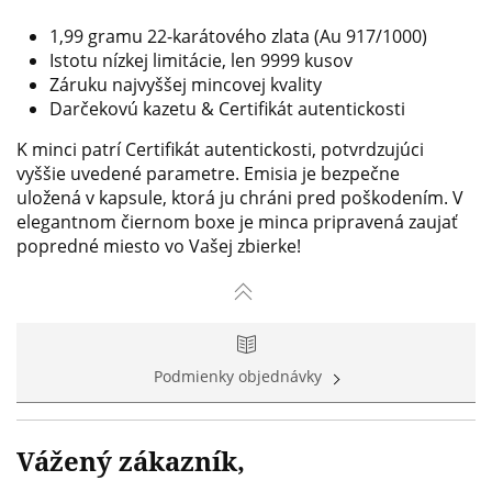
1,99
gramu
22-karátového
zlata
(Au
917/1000)
Istotu
nízkej
limitácie,
len
9999
kusov
Záruku
najvyššej
mincovej
kvality
Darčekovú
kazetu
&
Certifikát
autentickosti
K
minci
patrí
Certifikát
autentickosti,
potvrdzujúci
vyššie
uvedené parametre.
Emisia
je
bezpečne
uložená
v kapsule,
ktorá ju
chráni
pred
poškodením.
V
elegantnom
čiernom
boxe
je minca
pripravená
zaujať
popredné
miesto vo
Vašej
zbierke!
Podmienky objednávky
Vážený zákazník,