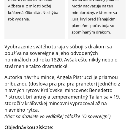
Alžbeta II. z milosti božej
Motív nadväzuje na ten
kráľovná, Gibraltár. Nechýba
minuloročný, v ktorom sa
rok vydania.
Juraj kryl pred šľahajúcimi
plameňmi počas boja so
spomínaným drakom.
Vyobrazenie
svätého Juraja
v súboji
s
drakom
sa
používa
na
s
overeigne
a
jeho
odvodených
nomináloch
od
roku 1820.
Avšak
ešte
nikdy nebolo
stvárnenie
takto
dramatické.
Autorka
návrhu
mince,
Angela
Pistrucci
je priamou
príbuznou
(doslova
pra
pra
pra
praneter)
jedného
z
hlavných
rytcov
Kráľovskej
mincovne;
Benedetto
Pistrucci,
brilantný
a
temperamentný
Talian
sa
v
19.
storočí
v kráľovskej
mincovni
vypracoval
až
na
hlavného
rytca.
(Viac sa
dozviete
vo vedľajšej
záložke
"O
sovereign")
Objednávkou
získate: