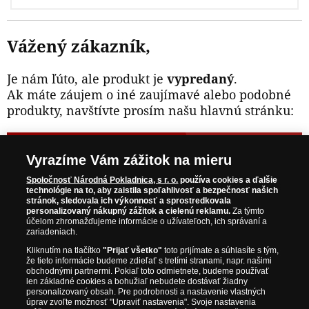
Vážený zákazník,
Je nám ľúto, ale produkt je
vypredaný
.
Ak máte záujem o iné zaujímavé alebo podobné
produkty, navštívte prosím našu hlavnú stránku:
NAVŠTÍVTE ZAUJÍMAVÉ PRODUKTY NA
Vyrazíme Vám zážitok na mieru
WWW.NARODNAPOKLADNICA.SK
Spoločnosť Národná Pokladnica, s r. o.
používa cookies a ďalšie
technológie na to, aby zaistila spoľahlivosť a bezpečnosť našich
stránok, sledovala ich výkonnosť a sprostredkovala
Prosím informujte ma, akonáhle bude produkt opäť
personalizovaný nákupný zážitok a cielenú reklamu.
Za týmto
skladom.
účelom zhromažďujeme informácie o užívateľoch, ich správaní a
zariadeniach.
Kliknutím na tlačítko
"Prijať všetko"
toto prijímate a súhlasíte s tým,
že tieto informácie budeme zdieľať s tretími stranami, napr. našimi
obchodnými partnermi. Pokiaľ toto odmietnete, budeme používať
NAŠE ZÁRUKY
len základné cookies a bohužiaľ nebudete dostávať žiadny
personalizovaný obsah. Pre podrobnosti a nastavenie vlastných
úprav zvoľte možnosť "Upraviť nastavenia". Svoje nastavenia