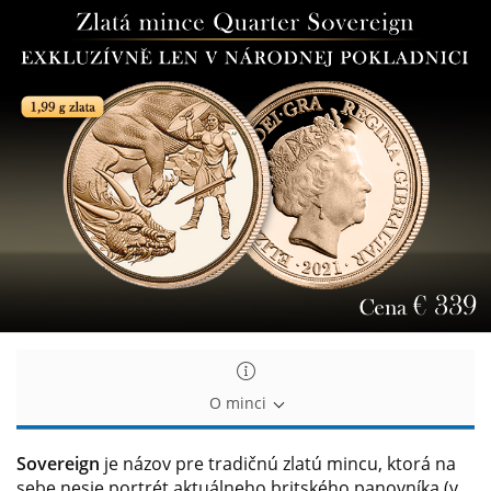
Zlatá
Zlatá
minca
minca
Quarter
Quarter
sovereign
sovereign
2021
2021
O minci
Sovereign
je názov pre tradičnú zlatú mincu, ktorá na
sebe nesie portrét aktuálneho britského panovníka (v