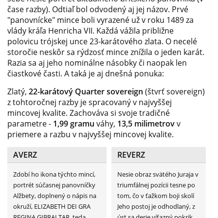
čase razby). Odtiaľ bol odvodený aj jej názov. Prvé
"panovnícke" mince boli vyrazené už v roku 1489 za
vlády kráľa Henricha VII. Každá vážila približne
polovicu trójskej unce 23-karátového zlata. O necelé
storočie neskôr sa rýdzosť mince znížila o jeden karát.
Razia sa aj jeho nominálne násobky či naopak len
čiastkové časti. A taká je aj dnešná ponuka:
Zlatý,
22-karátový Quarter sovereign
(štvrť sovereign)
z tohtoročnej razby je spracovaný v najvyššej
mincovej kvalite. Zachováva si svoje tradičné
parametre -
1,99 gramu
váhy,
13,5 milimetrov
v
priemere a razbu v najvyššej mincovej kvalite.
AVERZ
REVERZ
Zdobí ho ikona týchto mincí,
Nesie obraz svätého Juraja v
portrét súčasnej panovníčky
triumfálnej pozícii tesne po
Alžbety, doplnený o nápis na
tom, čo v ťažkom boji skolí
okruží, ELIZABETH DEI GRA
Jeho postoj je odhodlaný, z
REGINA GIBRALTAR, teda
úst sa derie víťazný pokrik.