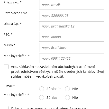
Priezvisko:
*
Rezervačné číslo
Ulica a č.p.:
*
PSČ:
*
Mesto
*
Mobilný telefón:
*
Áno, súhlasím so zasielaním obchodných oznámení
prostredníctvom všetkých nižšie uvedených kanálov. Svoj
súhlas môžem kedykoľvek zrušiť.
E-mail
*
Súhlasím
Nie
Mobilný telefón
*
Súhlasím
Nie
Odoslaním rezervácie potvrdzujem, že som sa