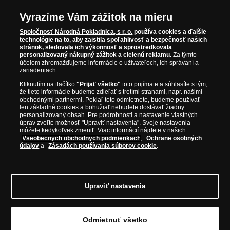
Kov:
Rôzne & Au rýdzosť
minimálne 585/1000
Vyrazíme Vám zážitok na mieru
Priemer:
Rôzne
Spoločnosť Národná Pokladnica, s r. o.
používa cookies a ďalšie
technológie na to, aby zaistila spoľahlivosť a bezpečnosť našich
Hmotnosť:
Rôzne & Au minimálne
stránok, sledovala ich výkonnosť a sprostredkovala
0,50 g
personalizovaný nákupný zážitok a cielenú reklamu.
Za týmto
účelom zhromažďujeme informácie o užívateľoch, ich správaní a
Kvalita:
Rôzne
zariadeniach.
Nominálna hodnota:
Rôzne
Kliknutím na tlačítko
"Prijať všetko"
toto prijímate a súhlasíte s tým,
že tieto informácie budeme zdieľať s tretími stranami, napr. našimi
Krajina pôvodu:
Rôzne
obchodnými partnermi. Pokiaľ toto odmietnete, budeme používať
len základné cookies a bohužiaľ nebudete dostávať žiadny
Rok emisie:
Rôzne
personalizovaný obsah. Pre podrobnosti a nastavenie vlastných
úprav zvoľte možnosť "Upraviť nastavenia". Svoje nastavenia
Limitácia pre rok 2025:
85 ks
môžete kedykoľvek zmeniť. Viac informácií nájdete v našich
Všeobecných obchodných podmienkach
,
Ochrane osobných
údajov
a
Zásadách používania súborov cookie
.
Upraviť nastavenia
© Copyright 2026 - Národná Pokladnica, s. r. o.; Námestie Mateja Korvína 1, Bratislava
811 07, Tel.: 0850 606 009
E-mail: info@narodnapokladnica.sk, www.narodnapokladnica.sk; IČO: 45 480 206, DIČ:
SK2023004302
Odmietnuť všetko