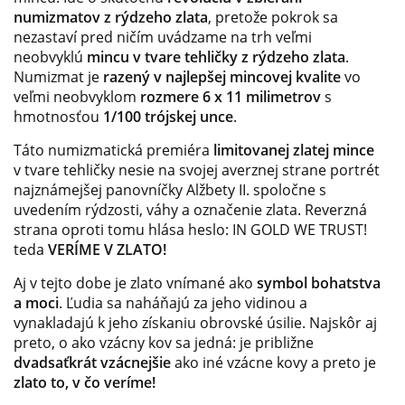
numizmatov z rýdzeho zlata
, pretože pokrok sa
nezastaví pred ničím uvádzame na trh veľmi
neobvyklú
mincu v tvare tehličky z rýdzeho zlata
.
Numizmat je
razený v najlepšej mincovej kvalite
vo
veľmi neobvyklom
rozmere 6 x 11 milimetrov
s
hmotnosťou
1/100 trójskej unce
.
Táto numizmatická premiéra
limitovanej zlatej mince
v tvare tehličky nesie na svojej averznej strane portrét
najznámejšej panovníčky Alžbety II. spoločne s
uvedením rýdzosti, váhy a označenie zlata. Reverzná
strana oproti tomu hlása heslo: IN GOLD WE TRUST!
teda
VERÍME V ZLATO!
Aj v tejto dobe je zlato vnímané ako
symbol bohatstva
a moci
. Ľudia sa naháňajú za jeho vidinou a
vynakladajú k jeho získaniu obrovské úsilie. Najskôr aj
preto, o ako vzácny kov sa jedná: je približne
dvadsaťkrát vzácnejšie
ako iné vzácne kovy a preto je
zlato to, v čo veríme!