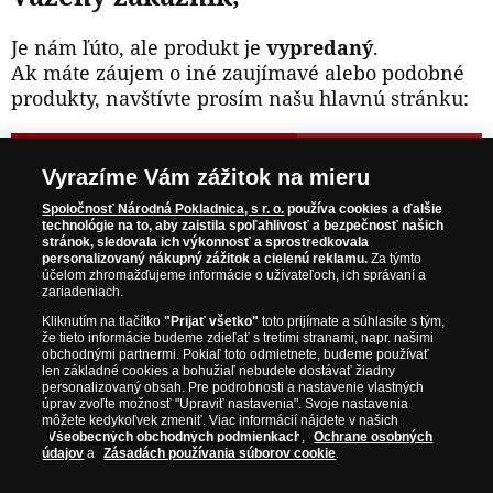
Je nám ľúto, ale produkt je
vypredaný
.
Ak máte záujem o iné zaujímavé alebo podobné
produkty, navštívte prosím našu hlavnú stránku:
NAVŠTÍVTE ZAUJÍMAVÉ PRODUKTY NA
Vyrazíme Vám zážitok na mieru
WWW.NARODNAPOKLADNICA.SK
Spoločnosť Národná Pokladnica, s r. o.
používa cookies a ďalšie
technológie na to, aby zaistila spoľahlivosť a bezpečnosť našich
stránok, sledovala ich výkonnosť a sprostredkovala
Prosím informujte ma, akonáhle bude produkt opäť
personalizovaný nákupný zážitok a cielenú reklamu.
Za týmto
skladom.
účelom zhromažďujeme informácie o užívateľoch, ich správaní a
zariadeniach.
Kliknutím na tlačítko
"Prijať všetko"
toto prijímate a súhlasíte s tým,
že tieto informácie budeme zdieľať s tretími stranami, napr. našimi
obchodnými partnermi. Pokiaľ toto odmietnete, budeme používať
NAŠE ZÁRUKY
len základné cookies a bohužiaľ nebudete dostávať žiadny
personalizovaný obsah. Pre podrobnosti a nastavenie vlastných
úprav zvoľte možnosť "Upraviť nastavenia". Svoje nastavenia
Bezpečný nákup
môžete kedykoľvek zmeniť. Viac informácií nájdete v našich
Všeobecných obchodných podmienkach
,
Ochrane osobných
Certifikát SSL
údajov
a
Zásadách používania súborov cookie
.
Komfortné doručenie