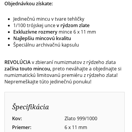
Objednávkou získate:
Jedinečnú mincu v tvare tehličky
1/100 trójskej unce
v rýdzom zlate
Exkluzívne rozmery
mince 6 x 11 mm
Najlepšiu mincovú kvalitu
Špeciálnu archivačnú kapsulu
REVOLÚCIA
v zbieraní numizmatov z rýdzeho zlata
začína touto mincou,
preto neváhajte a objednajte si
numizmatickú limitovanú premiéru z rýdzeho zlata!
Nepremeškajte túto jedinečnú ponuku!
Špecifikácia
Kov:
Zlato 999/1000
Priemer:
6 x 11 mm