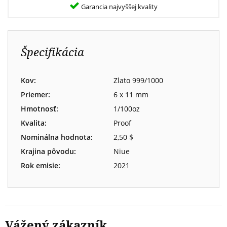
Garancia najvyššej kvality
Špecifikácia
Kov:
Zlato 999/1000
Priemer:
6 x 11 mm
Hmotnosť:
1/100oz
Kvalita:
Proof
Nominálna hodnota:
2,50 $
Krajina pôvodu:
Niue
Rok emisie:
2021
Vážený zákazník,