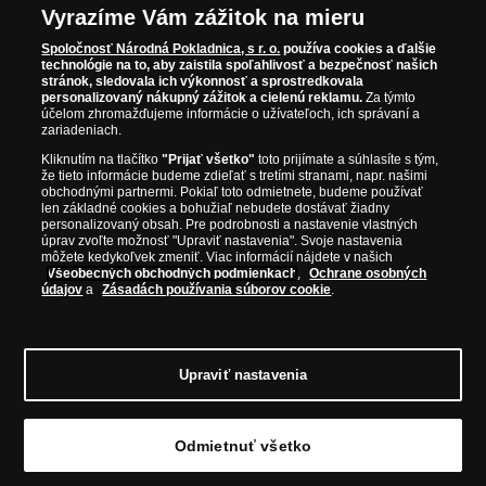
NAVŠTÍVTE ZAUJÍMAVÉ PRODUKTY NA
Vyrazíme Vám zážitok na mieru
WWW.NARODNAPOKLADNICA.SK
Spoločnosť Národná Pokladnica, s r. o.
používa cookies a ďalšie
technológie na to, aby zaistila spoľahlivosť a bezpečnosť našich
stránok, sledovala ich výkonnosť a sprostredkovala
Prosím informujte ma, akonáhle bude produkt opäť
personalizovaný nákupný zážitok a cielenú reklamu.
Za týmto
skladom.
účelom zhromažďujeme informácie o užívateľoch, ich správaní a
zariadeniach.
Kliknutím na tlačítko
"Prijať všetko"
toto prijímate a súhlasíte s tým,
že tieto informácie budeme zdieľať s tretími stranami, napr. našimi
obchodnými partnermi. Pokiaľ toto odmietnete, budeme používať
NAŠE ZÁRUKY
len základné cookies a bohužiaľ nebudete dostávať žiadny
personalizovaný obsah. Pre podrobnosti a nastavenie vlastných
úprav zvoľte možnosť "Upraviť nastavenia". Svoje nastavenia
Bezpečný nákup
môžete kedykoľvek zmeniť. Viac informácií nájdete v našich
Všeobecných obchodných podmienkach
,
Ochrane osobných
Certifikát SSL
údajov
a
Zásadách používania súborov cookie
.
Komfortné doručenie
Garancia najvyššej kvality
Upraviť nastavenia
Odmietnuť všetko
© Copyright 2026 - Národná Pokladnica, s. r. o.; Námestie Mateja Korvína 1, Bratislava
811 07, Tel.: 0850 606 009