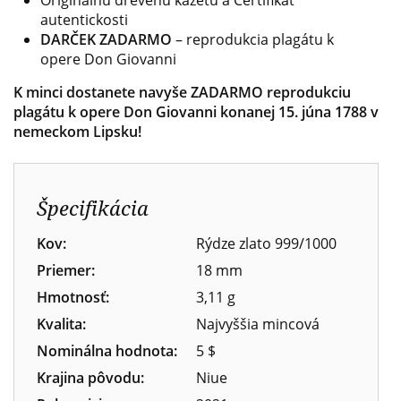
Originálnu drevenú kazetu a Certifikát
autentickosti
DARČEK ZADARMO
– reprodukcia plagátu k
opere Don Giovan
ni
K minci dostanete navyše ZADARMO reprodukciu
plagátu k opere Don Giovanni konanej 15. júna 1788 v
nemeckom Lipsku!
Špecifikácia
Kov:
Rýdze zlato 999/1000
Priemer:
18 mm
Hmotnosť:
3,11 g
Kvalita:
Najvyššia mincová
Nominálna hodnota:
5 $
Krajina pôvodu:
Niue