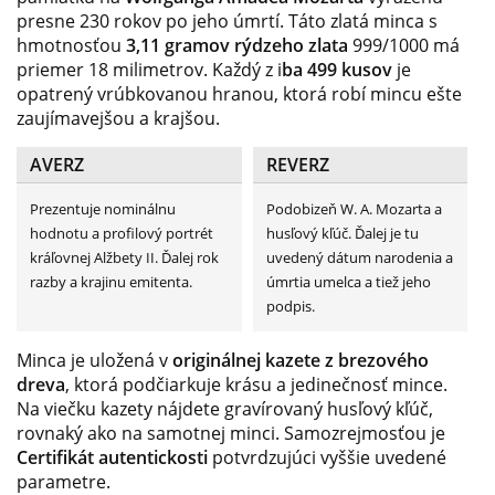
presne 230 rokov po jeho úmrtí. Táto zlatá minca s
hmotnosťou
3,11 gramov rýdzeho zlata
999/1000 má
priemer 18 milimetrov. Každý z i
ba 499 kusov
je
opatrený vrúbkovanou hranou, ktorá robí mincu ešte
zaujímavejšou a krajšou.
AVERZ
REVERZ
Prezentuje nominálnu
Podobizeň W. A. Mozarta a
hodnotu a profilový portrét
husľový kľúč. Ďalej je tu
kráľovnej Alžbety II. Ďalej rok
uvedený dátum narodenia a
razby a krajinu emitenta.
úmrtia umelca a tiež jeho
podpis.
Minca je uložená v
originálnej kazete z brezového
dreva
, ktorá podčiarkuje krásu a jedinečnosť mince.
Na viečku kazety nájdete gravírovaný husľový kľúč,
rovnaký ako na samotnej minci. Samozrejmosťou je
Certifikát autentickosti
potvrdzujúci vyššie uvedené
parametre.