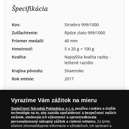
Špecifikácia
Kov:
Striebro 999/1000
Zušľachtenie:
Rýdze zlato 999/1000
Priemer medailí:
40 mm
Hmotnosť:
5 x 20 g = 100 g
Kvalita:
Najvyššia kvalita razby -
leštené razidlo
Krajina pôvodu:
Slovensko
Rok emisie:
2017
Vyrazíme Vám zážitok na mieru
Vážený zákazník,
Spoločnosť Národná Pokladnica, s r. o.
používa cookies a ďalšie
technológie na to, aby zaistila spoľahlivosť a bezpečnosť našich
stránok, sledovala ich výkonnosť a sprostredkovala
Je nám ľúto, ale produkt je
vypredaný
.
personalizovaný nákupný zážitok a cielenú reklamu.
Za týmto
účelom zhromažďujeme informácie o užívateľoch, ich správaní a
Ak máte záujem o iné zaujímavé alebo podobné