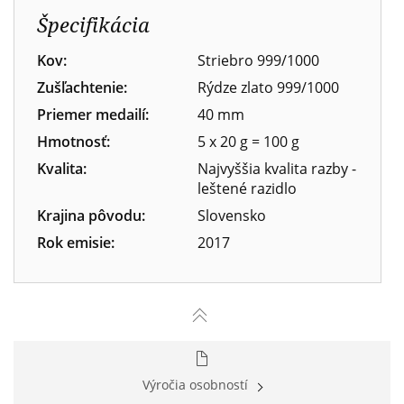
Špecifikácia
Kov:
Striebro 999/1000
Zušľachtenie:
Rýdze zlato 999/1000
Priemer medailí:
40 mm
Hmotnosť:
5 x 20 g = 100 g
Kvalita:
Najvyššia kvalita razby -
leštené razidlo
Krajina pôvodu:
Slovensko
Rok emisie:
2017
Výročia osobností