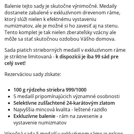
Balenie tejto sady je skutočne výnimočné. Medaily
dostanete zabalené v exkluzívnom drevenom ráme,
ktorý slúži nielen k efektnému vystaveniu
numizmatov, ale je možné si ho zavesiť aj na stenu.
Tento komplet je tak nielen zberateľsky vzácny ale
môže sa stať skutočnou ozdobou Vášho domova.
Sada piatich strieborných medailí v exkluzívnom ráme
je striktne limitovaná -
k dispozícii je iba 99 sád pre
celý svet!
Rezerváciou sady získate:
100 g rýdzeho striebra 999/1000
5 medailí pripomínajúcich významné osobnosti
Selektívne zušľachtené 24-karátovým zlatom
Najvyššia mincová kvalita - leštené razidlo
Exkluzívne balenie
- rám na zavesenie a
vystavenie numizmatov
Výročná sada 5 medailí v exkluzívnom ráme je prísne