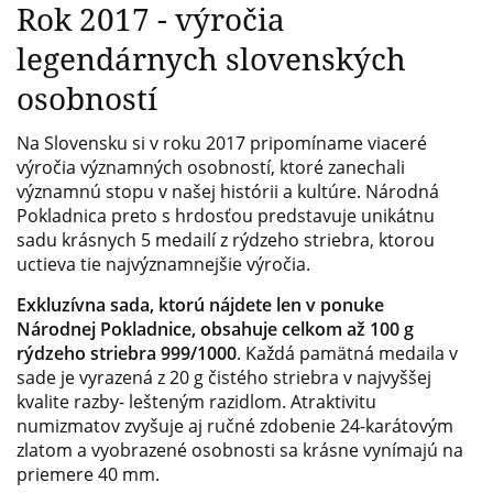
Rok 2017 - výročia
legendárnych slovenských
osobností
Na Slovensku si v roku 2017 pripomíname viaceré
výročia významných osobností, ktoré zanechali
významnú stopu v našej histórii a kultúre. Národná
Pokladnica preto s hrdosťou predstavuje unikátnu
sadu krásnych 5 medailí z rýdzeho striebra, ktorou
uctieva tie najvýznamnejšie výročia.
Exkluzívna sada, ktorú nájdete len v ponuke
Národnej Pokladnice, obsahuje celkom až 100 g
rýdzeho striebra 999/1000
. Každá pamätná medaila v
sade je vyrazená z 20 g čistého striebra v najvyššej
kvalite razby- lešteným razidlom. Atraktivitu
numizmatov zvyšuje aj ručné zdobenie 24-karátovým
zlatom a vyobrazené osobnosti sa krásne vynímajú na
priemere 40 mm.