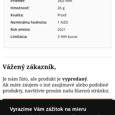
Priemer:
38,6 mm
Hmotnosť:
26 g
Kvalita:
Proof
Nominálna hodnota:
1 NZD
Rok emisie:
2021
Limitácia:
3 999 kusov
Vážený zákazník,
Je nám ľúto, ale produkt je
vypredaný
.
Ak máte záujem o iné zaujímavé alebo podobné
produkty, navštívte prosím našu hlavnú stránku:
NAVŠTÍVTE ZAUJÍMAVÉ PRODUKTY NA
Vyrazíme Vám zážitok na mieru
WWW.NARODNAPOKLADNICA.SK