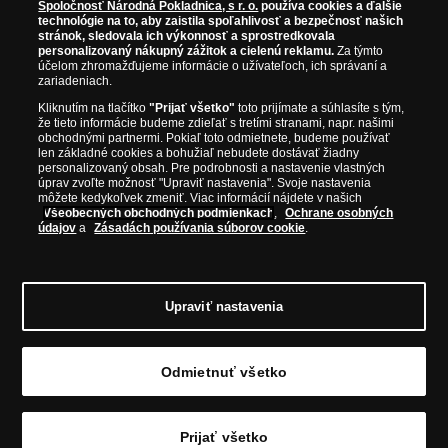
Spoločnosť Národná Pokladnica, s r. o.
používa cookies a ďalšie
technológie na to, aby zaistila spoľahlivosť a bezpečnosť našich
stránok, sledovala ich výkonnosť a sprostredkovala
Prosím informujte ma, akonáhle bude produkt opäť
personalizovaný nákupný zážitok a cielenú reklamu.
Za týmto
skladom.
účelom zhromažďujeme informácie o užívateľoch, ich správaní a
zariadeniach.
Kliknutím na tlačítko
"Prijať všetko"
toto prijímate a súhlasíte s tým,
že tieto informácie budeme zdieľať s tretími stranami, napr. našimi
obchodnými partnermi. Pokiaľ toto odmietnete, budeme používať
NAŠE ZÁRUKY
len základné cookies a bohužiaľ nebudete dostávať žiadny
personalizovaný obsah. Pre podrobnosti a nastavenie vlastných
úprav zvoľte možnosť "Upraviť nastavenia". Svoje nastavenia
Bezpečný nákup
môžete kedykoľvek zmeniť. Viac informácií nájdete v našich
Všeobecných obchodných podmienkach
,
Ochrane osobných
Certifikát SSL
údajov
a
Zásadách používania súborov cookie
.
Komfortné doručenie
Garancia najvyššej kvality
Upraviť nastavenia
Odmietnuť všetko
© Copyright 2026 - Národná Pokladnica, s. r. o.; Námestie Mateja Korvína 1, Bratislava
811 07, Tel.: 0850 606 009
E-mail: info@narodnapokladnica.sk, www.narodnapokladnica.sk; IČO: 45 480 206, DIČ:
SK2023004302
Prijať všetko