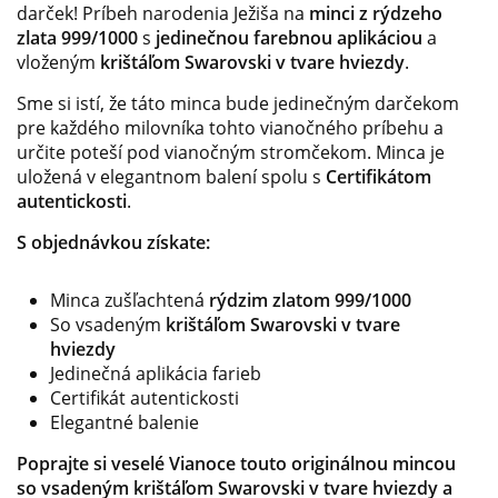
darček! Príbeh narodenia Ježiša na
minci z rýdzeho
zlata 999/1000
s
jedinečnou farebnou aplikáciou
a
vloženým
krištáľom Swarovski v tvare hviezdy
.
Sme si istí, že táto minca bude jedinečným darčekom
pre každého milovníka tohto vianočného príbehu a
určite poteší pod vianočným stromčekom. Minca je
uložená v elegantnom balení spolu s
Certifikátom
autentickosti
.
S objednávkou získate:
Minca zušľachtená
rýdzim zlatom 999/1000
So vsadeným
krištáľom Swarovski v tvare
hviezdy
Jedinečná aplikácia farieb
Certifikát autentickosti
Elegantné balenie
Poprajte si veselé Vianoce touto originálnou mincou
so vsadeným krištáľom Swarovski v tvare hviezdy a