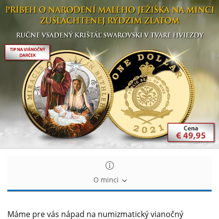
Príbeh
Príbeh
narodenia
narodenia
Ježiša
Ježiša
na
na
minci
minci
zušľachtenej
zušľachtenej
rýdzim
rýdzim
zlatom
zlatom
O minci
Máme pre vás nápad na numizmatický vianočný