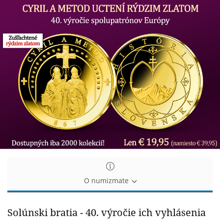
Svätí
Svätí
Cyril
Cyril
a
a
Metod
Metod
-
-
pamätná
pamätná
medaila
medaila
zušľachtená
zušľachtená
24-
24-
karátovým
karátovým
zlatom!
zlatom!
O numizmate
Solúnski bratia - 40. výročie ich vyhlásenia