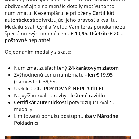
obdivovať aj tie najmenšie detaily motívu tohto
numizmatu. K exempláru je priložený
Certifikát
autentickosti
potvrdzujúci jeho pravosť a kvalitu.
Medailu Svätí Cyril a Metod Vám teraz ponúkame za
špeciálnu zvýhodnenú cenu
€ 19,95.
Ušetríte € 20
a
poštovné neplatíte!
Objednaním medaily získate:
Numizmat zušľachtený
24-karátovým zlatom
Zvýhodnenú cenu numizmatu -
len € 19,95
(namiesto € 39,95)
Ušetríte € 20 a
POŠTOVNÉ NEPLATÍTE!
Najvyššiu kvalitu razby
-
leštené razidlo
Certifikát autentickosti
potvrdzujúci kvalitu
medaily
Limitovanú ponuku dostupnú
iba v Národnej
Pokladnici