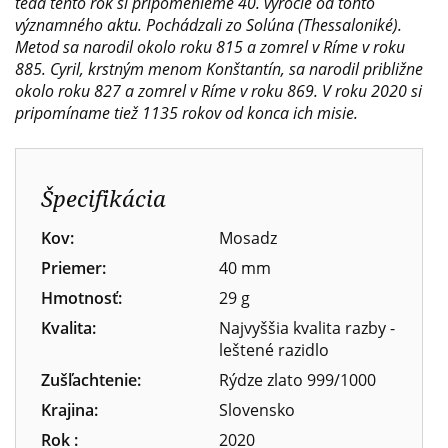
teda tento rok si pripomenieme 40. výročie od tohto
významného aktu. Pochádzali zo Solúna (Thessaloniké).
Metod sa narodil okolo roku 815 a zomrel v Ríme v roku
885. Cyril, krstným menom Konštantín, sa narodil približne
okolo roku 827 a zomrel v Ríme v roku 869. V roku 2020 si
pripomíname tiež 1135 rokov od konca ich misie.
Špecifikácia
Kov:
Mosadz
Priemer:
40 mm
Hmotnosť:
29 g
Kvalita:
Najvyššia kvalita razby -
leštené razidlo
Zušľachtenie:
Rýdze zlato 999/1000
Krajina:
Slovensko
Rok :
2020