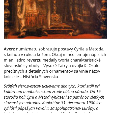
Averz
numizmatu zobrazuje postavy Cyrila a Metoda,
s knihou v ruke a krížom. Okraj mince lemuje nápis ich
mien. Jadro
reverzu
medaily tvoria charakteristické
slovenské symboly – Vysoké Tatry a dvojkríž. Okolo
precíznych a detailných ornamentov sa vinie názov
kolekcie – História Slovenska.
Svätých vierozvestcov uctievame ako tých, ktorí stáli pri
kultúrnom a náboženskom zrode nášho národa. Od 19.
storočia boli Cyril a Metod vyhlásení za patrónov všetkých
slovenských národov. Konkrétne 31. decembra 1980 ich
vyhlásil pápež Ján Pavol II. za spolupatrónov Európy, a