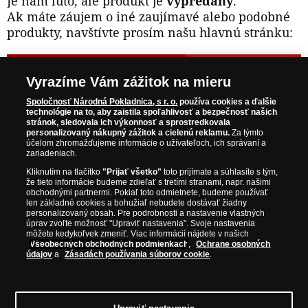
Je nám ľúto, ale produkt je
vypredaný
.
Ak máte záujem o iné zaujímavé alebo podobné
produkty, navštívte prosím našu hlavnú stránku:
NAVŠTÍVTE ZAUJÍMAVÉ PRODUKTY NA
Vyrazíme Vám zážitok na mieru
WWW.NARODNAPOKLADNICA.SK
Spoločnosť Národná Pokladnica, s r. o.
používa cookies a ďalšie
technológie na to, aby zaistila spoľahlivosť a bezpečnosť našich
stránok, sledovala ich výkonnosť a sprostredkovala
Prosím informujte ma, akonáhle bude produkt opäť
personalizovaný nákupný zážitok a cielenú reklamu.
Za týmto
skladom.
účelom zhromažďujeme informácie o užívateľoch, ich správaní a
zariadeniach.
Kliknutím na tlačítko
"Prijať všetko"
toto prijímate a súhlasíte s tým,
že tieto informácie budeme zdieľať s tretími stranami, napr. našimi
obchodnými partnermi. Pokiaľ toto odmietnete, budeme používať
NAŠE ZÁRUKY
len základné cookies a bohužiaľ nebudete dostávať žiadny
personalizovaný obsah. Pre podrobnosti a nastavenie vlastných
úprav zvoľte možnosť "Upraviť nastavenia". Svoje nastavenia
Bezpečný nákup
môžete kedykoľvek zmeniť. Viac informácií nájdete v našich
Všeobecných obchodných podmienkach
,
Ochrane osobných
Certifikát SSL
údajov
a
Zásadách používania súborov cookie
.
Komfortné doručenie
Garancia najvyššej kvality