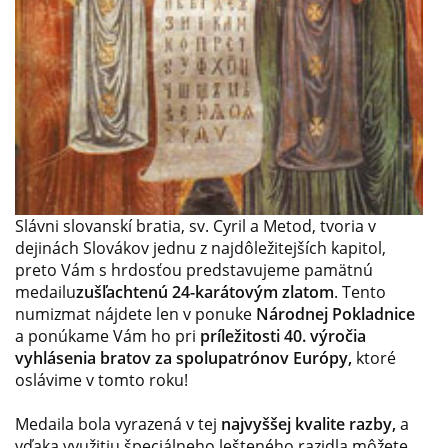
Slávni slovanskí bratia, sv. Cyril a Metod, tvoria v
dejinách Slovákov jednu z najdôležitejších kapitol,
preto Vám s hrdosťou predstavujeme pamätnú
medailu
zušľachtenú 24-karátovým zlatom
. Tento
numizmat nájdete len v ponuke
Národnej Pokladnice
a ponúkame Vám ho pri
príležitosti 40. výročia
vyhlásenia bratov za spolupatrónov Európy,
ktoré
oslávime v tomto roku!
Medaila bola vyrazená v tej
najvyššej kvalite razby,
a
vďaka využitiu špeciálneho lešteného razidla môžete