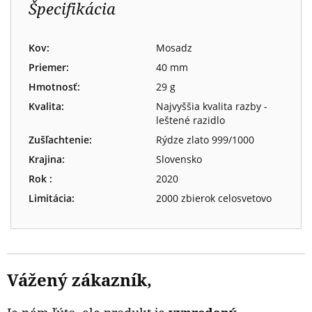
Špecifikácia
Kov:
Mosadz
Priemer:
40 mm
Hmotnosť:
29 g
Kvalita:
Najvyššia kvalita razby -
leštené razidlo
Zušľachtenie:
Rýdze zlato 999/1000
Krajina:
Slovensko
Rok :
2020
Limitácia:
2000 zbierok celosvetovo
Vážený zákazník,