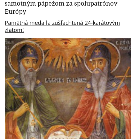
samotným pápežom za spolupatrónov
Európy
Pamätná medaila zušľachtená 24-karátovým
zlatom!