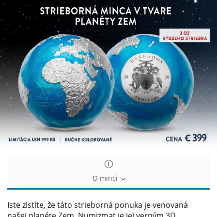
Strieborná
Strieborná
minca
minca
v
v
tvare
tvare
planéty
planéty
Zem
Zem
O minci
Iste zistíte, že táto strieborná ponuka je venovaná
našej planéte Zem. Numizmat je jej verným 3D