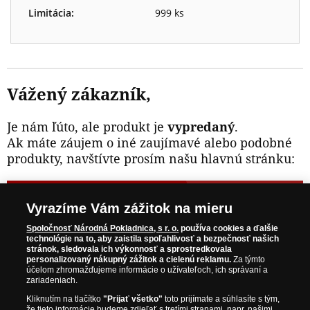
Limitácia:
999 ks
Vážený zákazník,
Je nám ľúto, ale produkt je
vypredaný
.
Ak máte záujem o iné zaujímavé alebo podobné
produkty, navštívte prosím našu hlavnú stránku:
NAVŠTÍVTE ZAUJÍMAVÉ PRODUKTY NA
Vyrazíme Vám zážitok na mieru
WWW.NARODNAPOKLADNICA.SK
Spoločnosť Národná Pokladnica, s r. o.
používa cookies a ďalšie
technológie na to, aby zaistila spoľahlivosť a bezpečnosť našich
stránok, sledovala ich výkonnosť a sprostredkovala
Prosím informujte ma, akonáhle bude produkt opäť
personalizovaný nákupný zážitok a cielenú reklamu.
Za týmto
skladom.
účelom zhromažďujeme informácie o užívateľoch, ich správaní a
zariadeniach.
Kliknutím na tlačítko
"Prijať všetko"
toto prijímate a súhlasíte s tým,
že tieto informácie budeme zdieľať s tretími stranami, napr. našimi