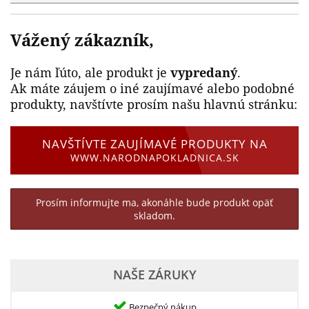
Vážený zákazník,
Je nám ľúto, ale produkt je
vypredaný
.
Ak máte záujem o iné zaujímavé alebo podobné
produkty, navštívte prosím našu hlavnú stránku:
NAVŠTÍVTE ZAUJÍMAVÉ PRODUKTY NA
WWW.NARODNAPOKLADNICA.SK
Prosím informujte ma, akonáhle bude produkt opäť
skladom.
NAŠE ZÁRUKY
Bezpečný nákup