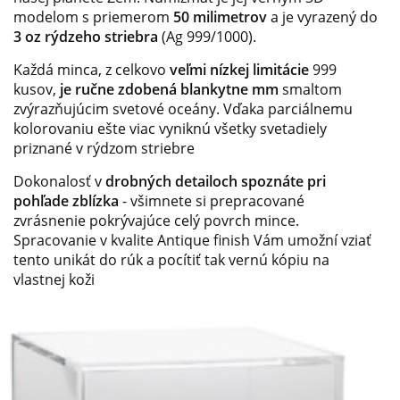
modelom s priemerom
50 milimetrov
a je vyrazený do
3 oz rýdzeho striebra
(Ag 999/1000).
Každá minca, z celkovo
veľmi nízkej limitácie
999
kusov,
je ručne zdobená blankytne mm
smaltom
zvýrazňujúcim svetové oceány. Vďaka parciálnemu
kolorovaniu ešte viac vyniknú všetky svetadiely
priznané v rýdzom striebre
Dokonalosť v
drobných detailoch spoznáte pri
pohľade zblízka
- všimnete si prepracované
zvrásnenie pokrývajúce celý povrch mince.
Spracovanie v kvalite Antique finish Vám umožní vziať
tento unikát do rúk a pocítiť tak vernú kópiu na
vlastnej koži