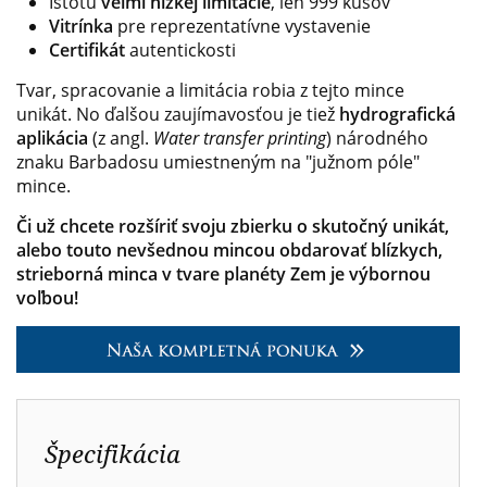
Istotu
veľmi nízkej limitácie
, len 999 kusov
Vitrínka
pre reprezentatívne vystavenie
Certifikát
autentickosti
Tvar, spracovanie a limitácia robia z tejto mince
unikát. No ďalšou zaujímavosťou je tiež
hydrografická
aplikácia
(z angl.
Water transfer printing
) národného
znaku Barbadosu umiestneným na "južnom póle"
mince.
Či už chcete rozšíriť svoju zbierku o skutočný unikát,
alebo touto nevšednou mincou obdarovať blízkych,
strieborná minca v tvare planéty Zem je výbornou
voľbou!
Špecifikácia