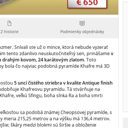
Z historie
Podmienky objednávky
zmer. Snívali ste už o mince, ktorá nebude vyzerať
ám tento zdanlivo neuskutočniteľný sen, prinášame
v
ím drahým kovom, 24 karátovým zlatom
. Toto
aby bola čo najviac podobná pyramíde Khafre má 3D
nosťou
5 uncí čistého striebra v kvalite Antique finish
odobňuje Khafreovu pyramídu. Tá stvárňuje na
 Khafre, veľkú Sfingu, boha slnka Ra a boha smrti
u veľkosťou sa podobá známej Cheopsovej pyramíde, s
y meria 215,25 metrov a na výšku má 136,4 metrov.
šie; škáry medzi blokmi sú širšie a obloženie