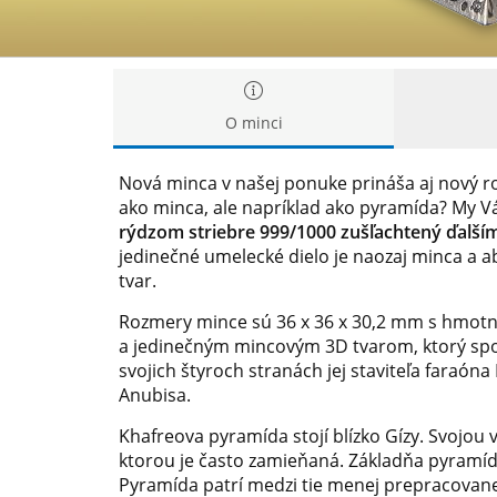
O minci
Nová minca v našej ponuke prináša aj nový ro
ako minca, ale napríklad ako pyramída? My V
rýdzom striebre 999/1000 zušľachtený ďalš
jedinečné umelecké dielo je naozaj minca a 
tvar.
Rozmery mince sú 36 x 36 x 30,2 mm s hmot
a jedinečným mincovým 3D tvarom, ktorý sp
svojich štyroch stranách jej staviteľa faraóna
Anubisa.
Khafreova pyramída stojí blízko Gízy. Svojo
ktorou je často zamieňaná. Základňa pyramíd
Pyramída patrí medzi tie menej prepracovanej