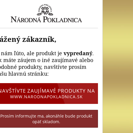
ážený zákazník,
 nám ľúto, ale produkt je
vypredaný
.
k máte záujem o iné zaujímavé alebo
odobné produkty, navštívte prosím
ašu hlavnú stránku:
NAVŠTÍVTE ZAUJÍMAVÉ PRODUKTY NA
WWW.NARODNAPOKLADNICA.SK
Prosím informujte ma, akonáhle bude produkt
opäť skladom.