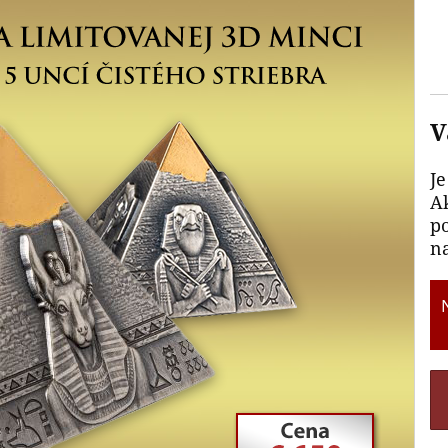
V
Je
A
p
n