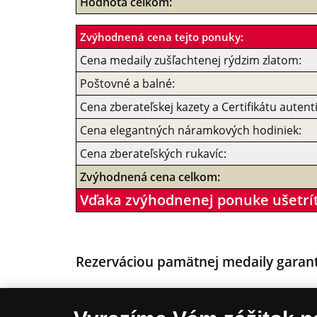
Hodnota celkom:
Zvýhodnená cena tejto ponuky:
Cena medaily zušľachtenej rýdzim zlatom:
Poštovné a balné:
Cena zberateľskej kazety a Certifikátu autenti
Cena elegantných náramkových hodiniek:
Cena zberateľských rukavíc:
Zvýhodnená cena celkom:
Vďaka zvýhodnenej ponuke ušetrí
Rezerváciou pamätnej medaily garan
Zvýhodnenú cenu prvej pamätnej medaily M
Poštovné a balné k pamätnej medaile M.