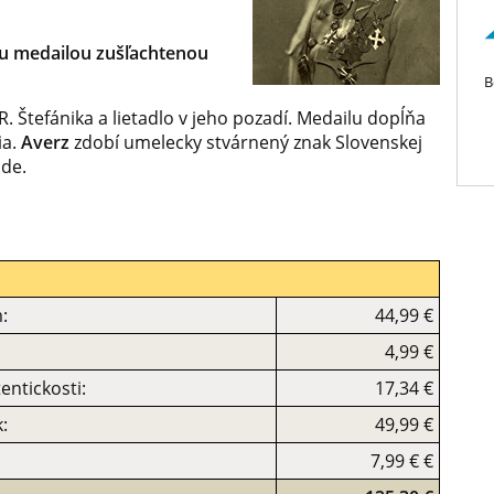
u medailou zušľachtenou
B
. Štefánika a lietadlo v jeho pozadí. Medailu dopĺňa
ia.
Averz
zdobí umelecky stvárnený znak Slovenskej
ode.
:
44,99 €
4,99 €
entickosti:
17,34 €
:
49,99 €
7,99 € €