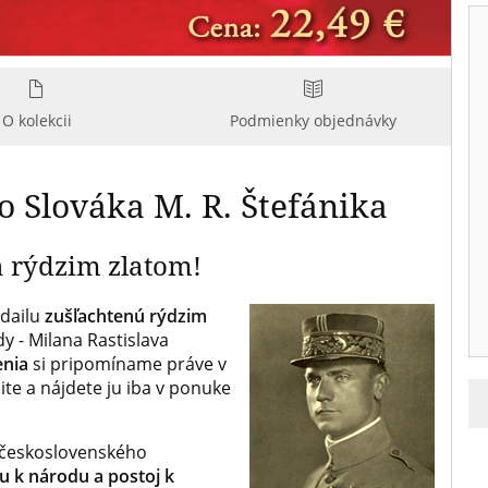
O kolekcii
Podmienky objednávky
o Slováka M. R. Štefánika
 rýdzim zlatom!
dailu
zušľachtenú rýdzim
 - Milana Rastislava
enia
si pripomíname práve v
ite a nájdete ju iba v ponuke
m československého
u k národu a postoj k