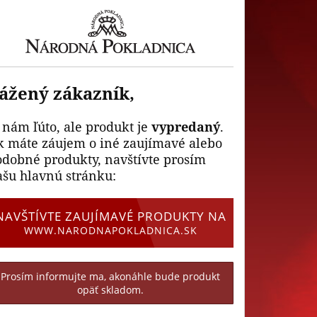
ážený zákazník,
 nám ľúto, ale produkt je
vypredaný
.
k máte záujem o iné zaujímavé alebo
odobné produkty, navštívte prosím
ašu hlavnú stránku:
NAVŠTÍVTE ZAUJÍMAVÉ PRODUKTY NA
WWW.NARODNAPOKLADNICA.SK
Prosím informujte ma, akonáhle bude produkt
opäť skladom.