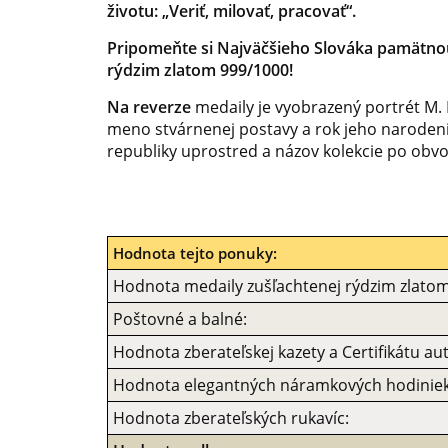
životu: „Veriť, milovať, pracovať“.
Pripomeňte si Najväčšieho Slováka pamätno
rýdzim zlatom 999/1000!
Na reverze
medaily je vyobrazený portrét M. R
meno stvárnenej postavy a rok jeho naroden
republiky uprostred a názov kolekcie po obv
Hodnota tejto ponuky:
Hodnota medaily zušľachtenej rýdzim zlatom
Poštovné a balné:
Hodnota zberateľskej kazety a Certifikátu aut
Hodnota elegantných náramkových hodiniek
Hodnota zberateľských rukavíc: