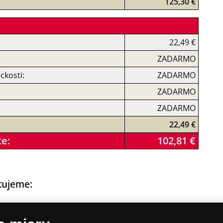
125,30 €
22,49 €
ZADARMO
ckosti:
ZADARMO
ZADARMO
ZADARMO
22,49 €
te:
102,81 €
tujeme:
. R. Štefánik - iba 22,49 € (namiesto 44,99 €).
 R. Štefánik ZADARMO.