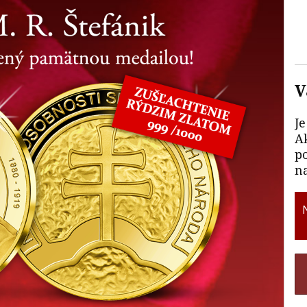
V
Je
A
p
n