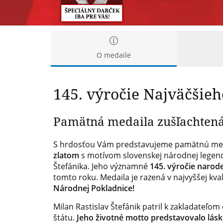
O medaile
145. výročie Najväčšieh
Pamätná medaila zušľachtená
S hrdosťou Vám predstavujeme pamätnú me
zlatom
s motívom slovenskej národnej legendy
Štefánika. Jeho významné
145. výročie narod
tomto roku. Medaila je razená v najvyššej kval
Národnej Pokladnice!
Milan Rastislav Štefánik p
atril k zakladateľo
štátu.
Jeho životné motto predstavovalo lásk