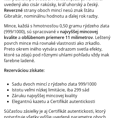
uvedený ako cisár rakúsky, kráľ uhorský a český.
Reverzné
strany oboch mincí nesú znak štátu
Gibraltár, nominálnu hodnotu a ďalej rok razby.
Mince, každá s hmotnosťou 0,50 gramu rýdzeho zlata
(999/1000), sú spracované v
najvyššej mincovej
kvalite
a
obľúbenom priemere 11 milimetrov
. Leštený
povrch mince má rovnaké vlastnosti ako zrkadlo.
Preto okrem iného vytvára odrazom svetla efekty,
ktoré sa zdajú pod rôznymi uhlami pohľadu vždy inak
farebne ladené.
Rezerváciou získate:
Sadu dvoch mincí z rýdzeho zlata 999/1000
Istotu veľmi nízkej limitácie, iba 299 sád
Záruku najvyššej mincovej kvality
Elegantnú kazetu a Certifikát autentickosti
Súčasťou zásielky je aj Certifikát autentickosti, ktorý
potvrdzuje všetky vyššie uvedené parametre oboch