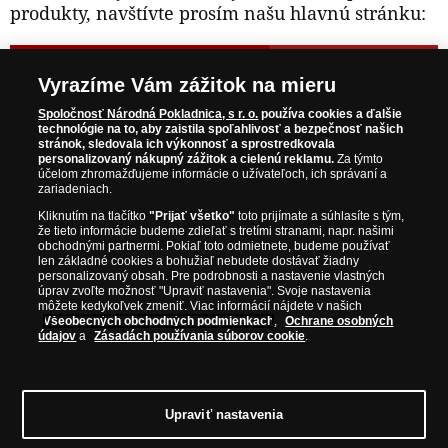
produkty, navštívte prosím našu hlavnú stránku:
NAVŠTÍVTE ZAUJÍMAVÉ PRODUKTY NA
Vyrazíme Vám zážitok na mieru
WWW.NARODNAPOKLADNICA.SK
Spoločnosť Národná Pokladnica, s r. o.
používa cookies a ďalšie
technológie na to, aby zaistila spoľahlivosť a bezpečnosť našich
stránok, sledovala ich výkonnosť a sprostredkovala
Prosím informujte ma, akonáhle bude produkt opäť
personalizovaný nákupný zážitok a cielenú reklamu.
Za týmto
skladom.
účelom zhromažďujeme informácie o užívateľoch, ich správaní a
zariadeniach.
Kliknutím na tlačítko
"Prijať všetko"
toto prijímate a súhlasíte s tým,
že tieto informácie budeme zdieľať s tretími stranami, napr. našimi
obchodnými partnermi. Pokiaľ toto odmietnete, budeme používať
NAŠE ZÁRUKY
len základné cookies a bohužiaľ nebudete dostávať žiadny
personalizovaný obsah. Pre podrobnosti a nastavenie vlastných
úprav zvoľte možnosť "Upraviť nastavenia". Svoje nastavenia
Bezpečný nákup
môžete kedykoľvek zmeniť. Viac informácií nájdete v našich
Všeobecných obchodných podmienkach
,
Ochrane osobných
Certifikát SSL
údajov
a
Zásadách používania súborov cookie
.
Komfortné doručenie
Garancia najvyššej kvality
Upraviť nastavenia