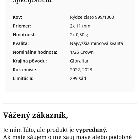
Kov:
Rýdze zlato 999/1000
Priemer:
2x 11 mm
Hmotnosť:
2x 0,50 g
Kvalita:
Najvyššia mincová kvalita
Nominálna hodnota:
1/25 Crown
Krajina pôvodu:
Gibraltar
Rok emisie:
2022, 2023
Limitácia:
299 sád
Vážený zákazník,
Je nám ľúto, ale produkt je
vypredaný
.
Ak máte záujem o iné zaujímavé alebo podobné