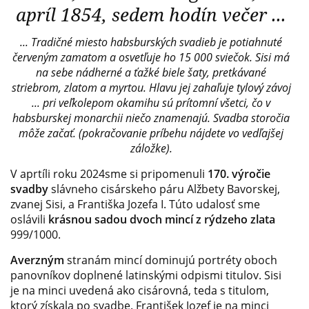
apríl 1854, sedem hodín večer ...
... Tradičné miesto habsburských svadieb je potiahnuté
červeným zamatom a osvetľuje ho 15 000 sviečok. Sisi má
na sebe nádherné a ťažké biele šaty, pretkávané
striebrom, zlatom a myrtou. Hlavu jej zahaľuje tylový závoj
... pri veľkolepom okamihu sú prítomní všetci, čo v
habsburskej monarchii niečo znamenajú. Svadba storočia
môže začať. (pokračovanie príbehu nájdete vo vedľajšej
záložke).
V aprtíli roku 2024sme si pripomenuli
170. výročie
svadby
slávneho cisárskeho páru Alžbety Bavorskej,
zvanej Sisi, a Františka Jozefa I. Túto udalosť sme
oslávili
krásnou sadou dvoch mincí z rýdzeho zlata
999/1000.
Averzným
stranám mincí dominujú portréty oboch
panovníkov doplnené latinskými odpismi titulov. Sisi
je na minci uvedená ako cisárovná, teda s titulom,
ktorý získala po svadbe. František Jozef je na minci