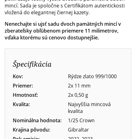
mincí. Sada je spoločne s Certifikátom autentickosti
vložená do elegantnej čiernej kazety.
Nenechajte si ujsť sadu dvoch pamätných mincí v
zberateľsky obľúbenom priemere 11 milimetrov,
vďaka ktorému sú cenovo dostupnejšie.
Špecifikácia
Kov:
Rýdze zlato 999/1000
Priemer:
2x 11 mm
Hmotnosť:
2x 0,50 g
Kvalita:
Najvyššia mincová
kvalita
Nominálna hodnota:
1/25 Crown
Krajina pôvodu:
Gibraltar
Rok emisie:
2022, 2023