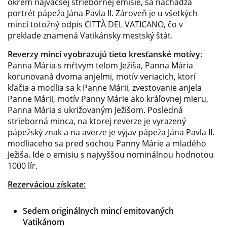
okrem najväčšej striebornej emisie, sa nachádza
portrét pápeža Jána Pavla II. Zároveň je u všetkých
mincí totožný odpis CITTÀ DEL VATICANO, čo v
preklade znamená Vatikánsky mestský štát.
Reverzy mincí vyobrazujú tieto kresťanské motívy
:
Panna Mária s mŕtvym telom Ježiša, Panna Mária
korunovaná dvoma anjelmi, motív veriacich, ktorí
kľačia a modlia sa k Panne Márii, zvestovanie anjela
Panne Márii, motív Panny Márie ako kráľovnej mieru,
Panna Mária s ukrižovaným Ježišom. Posledná
strieborná minca, na ktorej reverze je vyrazený
pápežský znak a na averze je výjav pápeža Jána Pavla II.
modliaceho sa pred sochou Panny Márie a mladého
Ježiša. Ide o emisiu s najvyššou nominálnou hodnotou
1000 lír.
Rezerváciou získate:
Sedem originálnych mincí emitovaných
Vatikánom