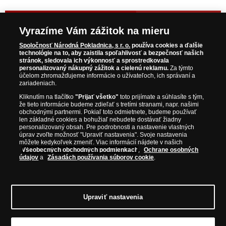
NAVŠTÍVTE ZAUJÍMAVÉ PRODUKTY NA
Vyrazíme Vám zážitok na mieru
WWW.NARODNAPOKLADNICA.SK
Spoločnosť Národná Pokladnica, s r. o.
používa cookies a ďalšie
technológie na to, aby zaistila spoľahlivosť a bezpečnosť našich
stránok, sledovala ich výkonnosť a sprostredkovala
Prosím informujte ma, akonáhle bude produkt opäť
personalizovaný nákupný zážitok a cielenú reklamu.
Za týmto
skladom.
účelom zhromažďujeme informácie o užívateľoch, ich správaní a
zariadeniach.
Kliknutím na tlačítko
"Prijať všetko"
toto prijímate a súhlasíte s tým,
že tieto informácie budeme zdieľať s tretími stranami, napr. našimi
obchodnými partnermi. Pokiaľ toto odmietnete, budeme používať
NAŠE ZÁRUKY
len základné cookies a bohužiaľ nebudete dostávať žiadny
personalizovaný obsah. Pre podrobnosti a nastavenie vlastných
úprav zvoľte možnosť "Upraviť nastavenia". Svoje nastavenia
Bezpečný nákup
môžete kedykoľvek zmeniť. Viac informácií nájdete v našich
Všeobecných obchodných podmienkach
,
Ochrane osobných
Certifikát SSL
údajov
a
Zásadách používania súborov cookie
.
Komfortné doručenie
Garancia najvyššej kvality
Upraviť nastavenia