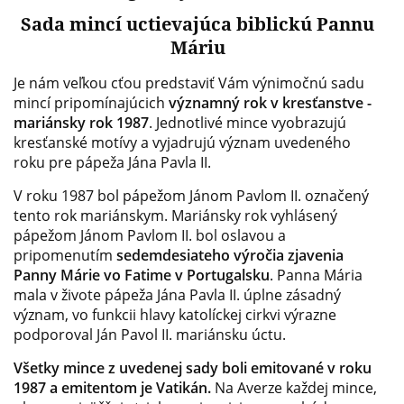
Sada mincí uctievajúca biblickú Pannu
Máriu
Je nám veľkou cťou predstaviť Vám výnimočnú sadu
mincí pripomínajúcich
významný rok v kresťanstve -
mariánsky rok 1987
. Jednotlivé mince vyobrazujú
kresťanské motívy a vyjadrujú význam uvedeného
roku pre pápeža Jána Pavla II.
V roku 1987 bol pápežom Jánom Pavlom II. označený
tento rok mariánskym. Mariánsky rok vyhlásený
pápežom Jánom Pavlom II. bol oslavou a
pripomenutím
sedemdesiateho výročia zjavenia
Panny Márie vo Fatime v Portugalsku
. Panna Mária
mala v živote pápeža Jána Pavla II. úplne zásadný
význam, vo funkcii hlavy katolíckej cirkvi výrazne
podporoval Ján Pavol II. mariánsku úctu.
Všetky mince z uvedenej sady boli emitované v roku
1987 a emitentom je Vatikán.
Na Averze každej mince,