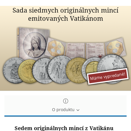
Sada
Sada siedmych originálnych mincí
siedmych
emitovaných Vatikánom
originálnych
mincí
emitovaných
Vatikánom
Máme vypredané!
O produktu
Sedem originálnych mincí z Vatikánu