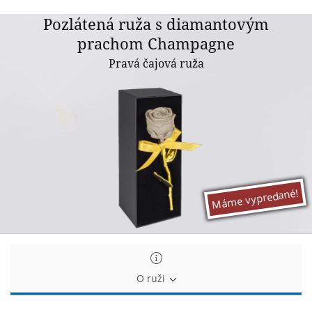
Pozlátená
Pozlátená ruža s diamantovým
ruža
prachom Champagne
s
Pravá čajová ruža
diamantovým
prachom
Champagne
Máme vypredané!
O ruži