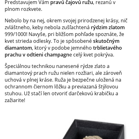
Predstavujem Vám
pravú čajovú ružu
, rezanú v
plnom rozkvete.
Nebolo by na nej, okrem svojej prirodzenej krásy, nič
zvláštneho, keby nebola zušľachtená
rýdzim zlatom
999/1000! Navyše, pri bližšom pohľade spoznáte, že
kvet strieda odlesky. To je spôsobené
skutočným
diamantom
, ktorý v podobe jemného
trblietavého
prachu v odtieni champagn
e celý kvet pokrýva.
Špeciálnou technikou nanesené rýdze zlato a
diamantový prach ružu nielen rozžiari, ale zároveň
uchová v plnej kráse. Ruža je bezpečne uložená na
ochrannom čiernom lôžku a previazaná štýlovou
stuhou. Už stačí len otvoriť darčekovú krabičku a
zažiarite!