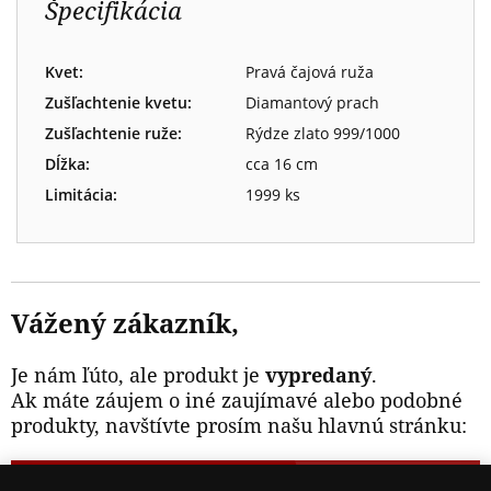
Špecifikácia
Kvet:
Pravá čajová ruža
Zušľachtenie kvetu:
Diamantový prach
Zušľachtenie ruže:
Rýdze zlato 999/1000
Dĺžka:
cca 16 cm
Limitácia:
1999 ks
Vážený zákazník,
Je nám ľúto, ale produkt je
vypredaný
.
Ak máte záujem o iné zaujímavé alebo podobné
produkty, navštívte prosím našu hlavnú stránku:
NAVŠTÍVTE ZAUJÍMAVÉ PRODUKTY NA