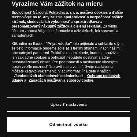
Vyrazíme Vám zážitok na mieru
WWW.NARODNAPOKLADNICA.SK
Spoločnosť Národná Pokladnica, s r. o.
používa cookies a ďalšie
technológie na to, aby zaistila spoľahlivosť a bezpečnosť našich
stránok, sledovala ich výkonnosť a sprostredkovala
Prosím informujte ma, akonáhle bude produkt opäť
personalizovaný nákupný zážitok a cielenú reklamu.
Za týmto
skladom.
účelom zhromažďujeme informácie o užívateľoch, ich správaní a
zariadeniach.
Kliknutím na tlačítko
"Prijať všetko"
toto prijímate a súhlasíte s tým,
že tieto informácie budeme zdieľať s tretími stranami, napr. našimi
obchodnými partnermi. Pokiaľ toto odmietnete, budeme používať
NAŠE ZÁRUKY
len základné cookies a bohužiaľ nebudete dostávať žiadny
personalizovaný obsah. Pre podrobnosti a nastavenie vlastných
úprav zvoľte možnosť "Upraviť nastavenia". Svoje nastavenia
Bezpečný nákup
môžete kedykoľvek zmeniť. Viac informácií nájdete v našich
Všeobecných obchodných podmienkach
,
Ochrane osobných
Certifikát SSL
údajov
a
Zásadách používania súborov cookie
.
Komfortné doručenie
Garancia najvyššej kvality
Upraviť nastavenia
Odmietnuť všetko
© Copyright 2026 - Národná Pokladnica, s. r. o.; Námestie Mateja Korvína 1, Bratislava
811 07, Tel.: 0850 606 009