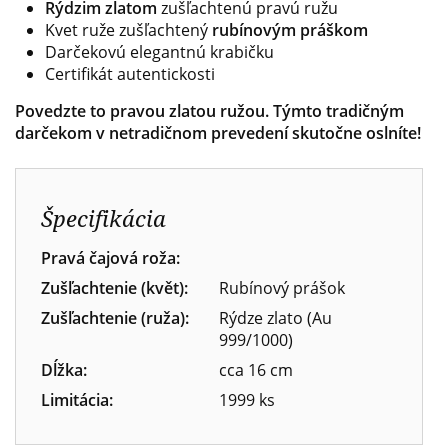
Rýdzim zlatom
zušľachtenú pravú ružu
Kvet ruže zušľachtený
rubínovým práškom
Darčekovú elegantnú krabičku
Certifikát autentickosti
Povedzte to pravou zlatou ružou. Týmto tradičným
darčekom v netradičnom prevedení skutočne oslníte!
Špecifikácia
Pravá čajová roža:
Zušľachtenie (květ):
Rubínový prášok
Zušľachtenie (ruža):
Rýdze zlato (Au
999/1000)
Dĺžka:
cca 16 cm
Limitácia:
1999 ks