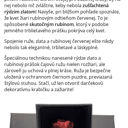
nej nebolo nič zvláštne, keby nebola
zušľachtená
rýdzim zlatom
! Navyše, pri bližšom pohľade spoznáte,
že kvet žiari rubínovým odtieňom červenej. To je
spôsobené
skutočným rubínom
, ktorý v podobe
jemného trblietavého prášku pokrýva celý kvet.
Spojenie ruže, zlata a rubínovej červenej ešte nikdy
nebolo tak elegantné, trblietavé a láskyplné.
Špeciálnou technikou nanesené rýdze zlato a
rubínový prášok čajovú ružu nielen rozžiari, ale
zároveň ju uchová v plnej kráse. Ruža je bezpečne
uložená v ochrannom čiernom puzdre, previazaná
štýlovú stuhou. Stačí, už len otvoriť darčekovú
dekoratívnu krabičku a zažiarite!