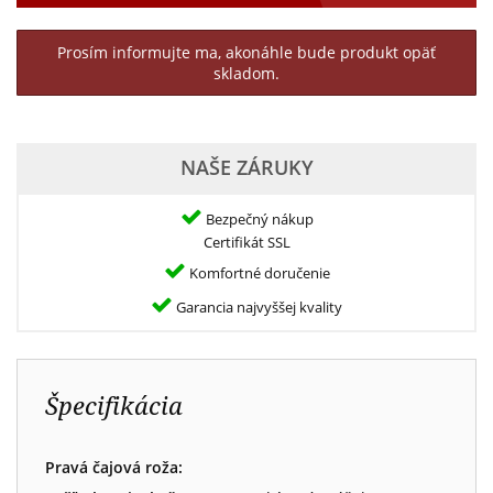
Prosím informujte ma, akonáhle bude produkt opäť
skladom.
NAŠE ZÁRUKY
Bezpečný nákup
Certifikát SSL
Komfortné doručenie
Garancia najvyššej kvality
Špecifikácia
Pravá čajová roža: