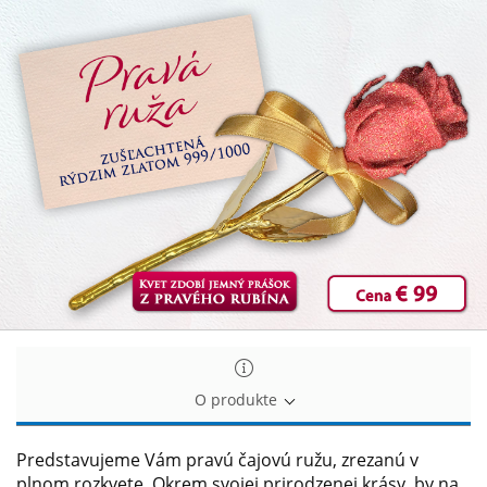
Pravá
Pravá
čajová
čajová
ruža
ruža
O produkte
Predstavujeme Vám pravú čajovú ružu, zrezanú v
plnom rozkvete. Okrem svojej prirodzenej krásy, by na