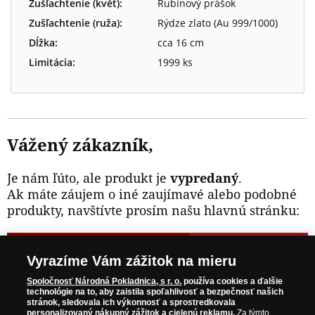
Zušľachtenie (květ):
Rubínový prášok
Zušľachtenie (ruža):
Rýdze zlato (Au 999/1000)
Dĺžka:
cca 16 cm
Limitácia:
1999 ks
Vážený zákazník,
Je nám ľúto, ale produkt je
vypredaný
.
Ak máte záujem o iné zaujímavé alebo podobné
produkty, navštívte prosím našu hlavnú stránku:
NAVŠTÍVTE ZAUJÍMAVÉ PRODUKTY NA
Vyrazíme Vám zážitok na mieru
WWW.NARODNAPOKLADNICA.SK
Spoločnosť Národná Pokladnica, s r. o.
používa cookies a ďalšie
technológie na to, aby zaistila spoľahlivosť a bezpečnosť našich
stránok, sledovala ich výkonnosť a sprostredkovala
Prosím informujte ma, akonáhle bude produkt opäť
personalizovaný nákupný zážitok a cielenú reklamu.
Za týmto