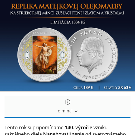
Replika
Replika
Matejkovo
Matejkovo
obrazu
obrazu
na
na
striebornej
striebornej
minci
minci
zušľachtenej
zušľachtenej
zlatom
zlatom
a
a
krištáľmi
krištáľmi
o minci
Tento rok si pripomíname
140. výročie
vzniku
sakrálneho diela
Nanebovstúpenie
od svetoznámeho