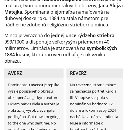
maliara, tvorcu monumentálnych obrazov,
Jana Alojza
Matejka
. Spomínaná olejomaľba namaľovaná na
dubovej doske roku 1884 sa stala námetom pre
nádherne zdobenú religióznu striebornú mincu.
Minca je vyrazená do
jednej unce rýdzeho striebra
999/1000 a disponuje veľkorysým priemerom 40
milimetrov. Limitácia je stanovená na
symbolických
1884 kusov
, ktorá zároveň odhaľuje rok vzniku
obrazu.
AVERZ
REVERZ
Dominantou
averzu
je replika
Na
reverznej
strane mince
vyššie popísaného obrazu,
sa nachádza portrét Karola
obklopená anglickým textom.
III. V popise sa spolu s
Okrem názvu diela a autora je
nominálnou hodnotou 2
v okruží aj výrok z evanjelia
doláre a rokom razby 2024
podľa Jána „But now I'm going
nachádza aj názov emitenta
to the one who sent me. No
Niue a informácie o
one of you asks, ¨where are
hmotnosti a rýdzosti