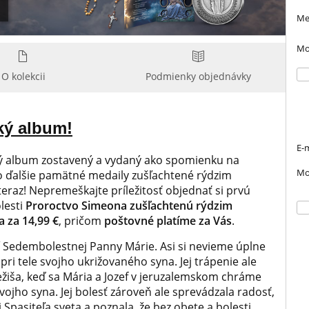
Me
Mo
O kolekcii
Podmienky objednávky
ký album!
E-m
cký album zostavený a vydaný ako spomienku na
Mo
o ďalšie pamätné medaily zušľachtené rýdzim
eraz! Nepremeškajte príležitosť objednať si prvú
lesti
Proroctvo Simeona zušľachtenú rýdzim
a za 14,99 €
, pričom
poštovné platíme za Vás
.
í Sedembolestnej Panny Márie. Asi si nevieme úplne
a pri tele svojho ukrižovaného syna. Jej trápenie ale
žiša, keď sa Mária a Jozef v jeruzalemskom chráme
jho syna. Jej bolesť zároveň ale sprevádzala radosť,
Spasiteľa sveta a poznala, že bez obete a bolesti