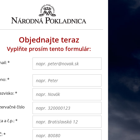
Objednajte teraz
Vyplňte prosím tento formulár:
ail:
*
no:
*
ezvisko:
*
zervačné číslo
ca a č.p.:
*
Č:
*