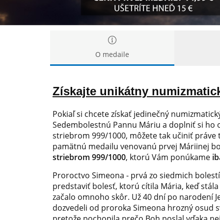
O medaile
Získajte unikátny numizmatic
Pokiaľ si chcete získať jedinečný numizmati
Sedembolestnú Pannu Máriu a doplniť si ho 
striebrom 999/1000, môžete tak učiniť práve t
pamätnú medailu venovanú prvej Máriinej bo
striebrom 999/1000
, ktorú Vám ponúkame
ib
Proroctvo Simeona - prvá zo siedmich bolest
predstaviť bolesť, ktorú cítila Mária, keď stál
začalo omnoho skôr. Už 40 dní po narodení Je
dozvedeli od proroka Simeona hrozný osud svo
pretože pochopila prečo Boh poslal vďaka nej 