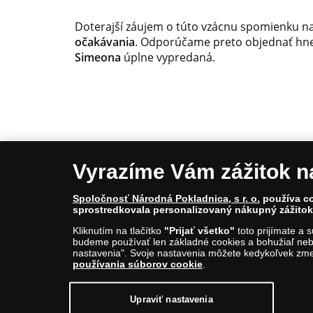
Doterajší záujem o túto vzácnu spomienku n
očakávania
. Odporúčame preto objednať hn
Simeona
úplne vypredaná.
Vyrazíme Vám zážitok n
Spoločnosť Národná Pokladnica, s r. o.
používa co
sprostredkovala personalizovaný nákupný zážitok 
© Copyright 2026 - Národná Pokladnica, s. r. o.; Nám
Kliknutím na tlačítko
"Prijať všetko"
toto prijímate a 
E-mail: info@narodnapokladnica.sk, www.narodnapo
budeme používať len základné cookies a bohužiaľ neb
nastavenia". Svoje nastavenia môžete kedykoľvek zmen
používania súborov cookie
.
Upraviť nastavenie súborov cookie môžete
kliknutí
Upraviť nastavenia