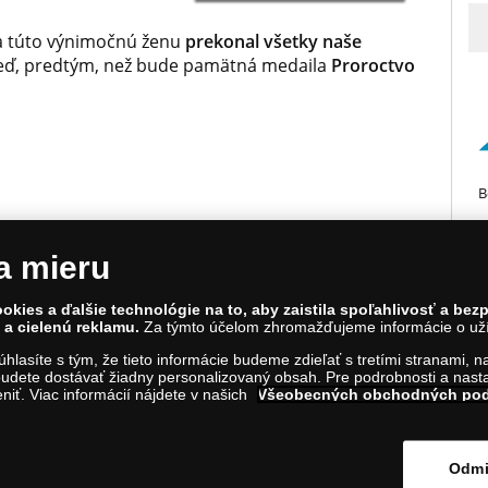
a túto výnimočnú ženu
prekonal všetky naše
eď, predtým, než bude pamätná medaila
Proroctvo
B
a mieru
okies a ďalšie technológie na to, aby zaistila spoľahlivosť a be
a cielenú reklamu.
Za týmto účelom zhromažďujeme informácie o užív
estie Mateja Korvína 1, Bratislava 811 07, Tel.: 0850 606 009
súhlasíte s tým, že tieto informácie budeme zdieľať s tretími stranami, 
kladnica.sk; IČO: 45 480 206, DIČ: SK2023004302
udete dostávať žiadny personalizovaný obsah. Pre podrobnosti a nasta
iť. Viac informácií nájdete v našich
Všeobecných obchodných po
m na tento odkaz
.
Odmi