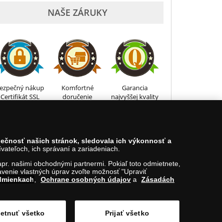
NAŠE ZÁRUKY
ezpečný nákup
Komfortné
Garancia
Certifikát SSL
doručenie
najvyššej kvality
0850 606 009
zpečnosť našich stránok, sledovala ich výkonnosť a
ateľoch, ich správaní a zariadeniach.
Hore
napr. našimi obchodnými partnermi. Pokiaľ toto odmietnete,
venie vlastných úprav zvoľte možnosť "Upraviť
dmienkach
,
Ochrane osobných údajov
a
Zásadách
etnuť všetko
Prijať všetko