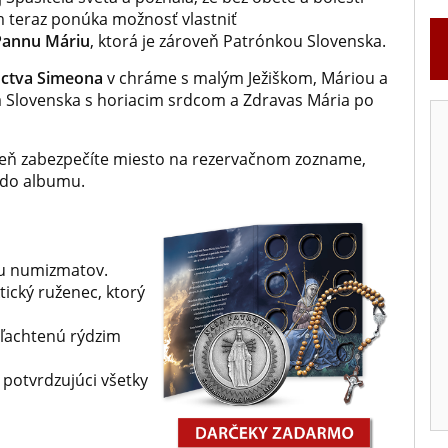
 teraz ponúka možnosť vlastniť
Pannu Máriu
, ktorá je zároveň Patrónkou Slovenska.
ctva Simeona
v chráme s malým Ježiškom, Máriou a
a Slovenska s horiacim srdcom a Zdravas Mária po
veň zabezpečíte miesto na rezervačnom zozname,
 do albumu.
iu numizmatov.
tický ruženec, ktorý
ľachtenú rýdzim
 potvrdzujúci všetky