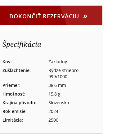
»
DOKONČIŤ REZERVÁCIU
Špecifikácia
Kov:
Základný
Zušľachtenie:
Rýdze striebro
999/1000
Priemer:
38,6 mm
Hmotnosť:
15,8 g
Krajina pôvodu:
Slovensko
Rok emisie:
2024
Limitácia:
2500