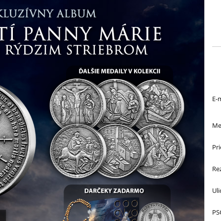
E-m
Me
Pri
Re
Uli
PS