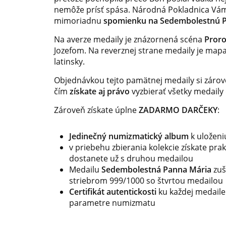
nemôže prísť spása. Národná Pokladnica Vám
mimoriadnu
spomienku na Sedembolestnú 
Na averze medaily je znázornená scéna
Proro
Jozefom. Na reverznej strane medaily je map
latinsky.
Objednávkou tejto pamätnej medaily si záro
čím
získate aj právo
vyzbierať všetky medaily
Zároveň získate úplne
ZADARMO DARČEKY
:
Jedinečný numizmatický album
k uložen
v priebehu zbierania kolekcie získate
prak
dostanete už s druhou medailou
Medailu
Sedembolestná Panna Mária
zuš
striebrom 999/1000 so štvrtou medailou
Certifikát autentickosti
ku každej medaile
parametre numizmatu