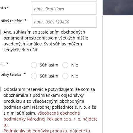
sto
*
bilný telefón:
*
Áno, súhlasím so zasielaním obchodných
oznámení prostredníctvom všetkých nižšie
uvedených kanálov. Svoj súhlas môžem
kedykoľvek zrušiť.
ail
*
Súhlasím
Nie
bilný telefón
*
Súhlasím
Nie
Odoslaním rezervácie potvrdzujem, že som sa
oboznámil/a s podmienkami objednávky
produktu a so Všeobecnými obchodnými
podmienkami Národnej pokladnice s. r. o. a že
s nimi súhlasím.
Všeobecné obchodné
podmienky Národnej Pokladnice s. r. o. nájdete
tu.
Podmienky objednávky produktu nájdete tu.