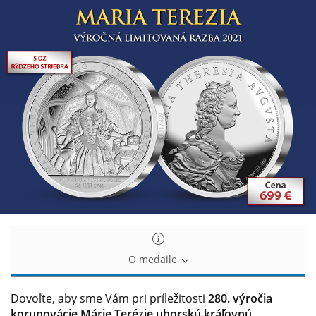
Mária
Mária
Terézia
Terézia
O medaile
Dovoľte, aby sme Vám pri príležitosti
280. výročia
korunovácie Márie Terézie uhorskú kráľovnú