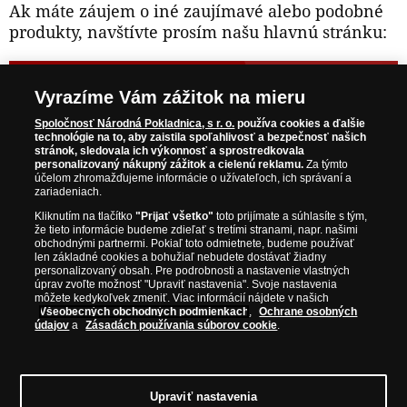
Ak máte záujem o iné zaujímavé alebo podobné
produkty, navštívte prosím našu hlavnú stránku:
NAVŠTÍVTE ZAUJÍMAVÉ PRODUKTY NA
Vyrazíme Vám zážitok na mieru
WWW.NARODNAPOKLADNICA.SK
Spoločnosť Národná Pokladnica, s r. o.
používa cookies a ďalšie
technológie na to, aby zaistila spoľahlivosť a bezpečnosť našich
stránok, sledovala ich výkonnosť a sprostredkovala
Prosím informujte ma, akonáhle bude produkt opäť
personalizovaný nákupný zážitok a cielenú reklamu.
Za týmto
skladom.
účelom zhromažďujeme informácie o užívateľoch, ich správaní a
zariadeniach.
Kliknutím na tlačítko
"Prijať všetko"
toto prijímate a súhlasíte s tým,
že tieto informácie budeme zdieľať s tretími stranami, napr. našimi
obchodnými partnermi. Pokiaľ toto odmietnete, budeme používať
NAŠE ZÁRUKY
len základné cookies a bohužiaľ nebudete dostávať žiadny
personalizovaný obsah. Pre podrobnosti a nastavenie vlastných
úprav zvoľte možnosť "Upraviť nastavenia". Svoje nastavenia
Bezpečný nákup
môžete kedykoľvek zmeniť. Viac informácií nájdete v našich
Všeobecných obchodných podmienkach
,
Ochrane osobných
Certifikát SSL
údajov
a
Zásadách používania súborov cookie
.
Komfortné doručenie
Garancia najvyššej kvality
Upraviť nastavenia