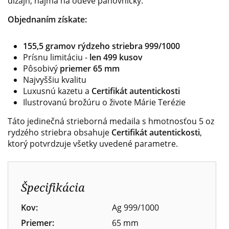
dizajn, najmä na odeve panovníčky.
Objednaním získate:
155,5 gramov rýdzeho striebra 999/1000
Prísnu limitáciu -
len 499 kusov
Pôsobivý
priemer 65 mm
Najvyššiu kvalitu
Luxusnú kazetu a
Certifikát autentickosti
Ilustrovanú brožúru o živote Márie Terézie
Táto jedinečná strieborná medaila s hmotnosťou 5 oz
rydzého striebra obsahuje
Certifikát autentickosti
,
ktorý potvrdzuje všetky uvedené parametre.
Špecifikácia
Kov:
Ag 999/1000
Priemer:
65 mm