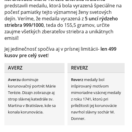
predstavili medailu, ktorá bola vyrazená špeciálne na
počesť pamiatky tejto významnej ženy svetových
dejín. Veríme, že medaila vyrazená z
5 uncí rýdzeho
striebra 999/1000
, teda do 155,5 gramov, určite
zaujme všetkých zberateľov striebra a unikátnych
emisií!
Jej jedinečnosť spočíva aj v prísnej limitácii-
len 499
kusov pre celý svet
!
AVERZ
REVERZ
Averzu
dominuje
Reverz
medaily bol
korunovačný portrét Márie
inšpirovaný motívom
Terézie. Dizajn zobrazuje aj
mimoriadne vzácnej medaily
strop slávnej katedrále sv.
z roku 1741, ktorú pri
Martina v Bratislave, kde sa
príležitosti jej korunovácie
konala korunovácia.
navrhol slávny sochár M.
Donner.