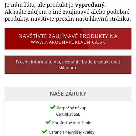
Je nám ľúto, ale produkt je
vypredaný
.
Ak máte záujem o iné zaujímavé alebo podobné
produkty, navštívte prosím našu hlavnú stránku:
NAVŠTÍVTE ZAUJÍMAVÉ PRODUKTY NA
WWW.NARODNAPOKLADNICA.SK
Prosím informujte ma, akonáhle bude produkt opäť
skladom.
NAŠE ZÁRUKY
Bezpečný nákup
Certifikát SSL
Komfortné doručenie
Garancia najvyššej kvality