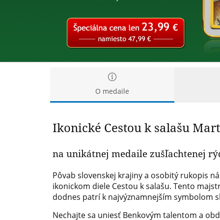
rýdzim
a
zlatom
striebrom
a
striebrom
O medaile
Ikonické Cestou k salašu Mar
na unikátnej medaile zušľachtenej r
Pôvab slovenskej krajiny a osobitý rukopis
ikonickom diele Cestou k salašu. Tento majst
dodnes patrí k najvýznamnejším symbolom s
Nechajte sa uniesť Benkovým talentom a obdi