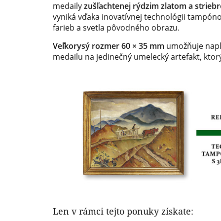
medaily
zušľachtenej rýdzim zlatom a strieb
vyniká vďaka inovatívnej technológii tampón
farieb a svetla pôvodného obrazu.
Veľkorysý rozmer 60 × 35 mm
umožňuje napln
medailu na jedinečný umelecký artefakt, kto
Len v rámci tejto ponuky získate: