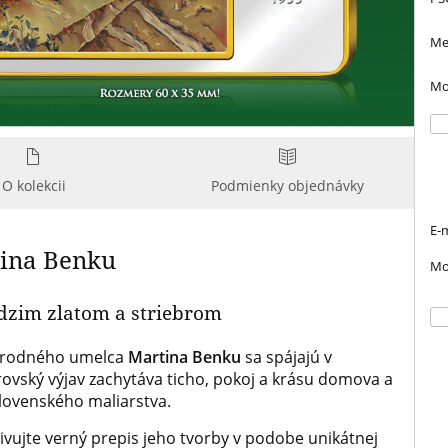
Me
Mo
O kolekcii
Podmienky objednávky
E-m
tina Benku
Mo
ýdzim zlatom a striebrom
 národného umelca
Martina Benku
sa spájajú v
rovský výjav zachytáva ticho, pokoj a krásu domova a
lovenského maliarstva.
vujte verný prepis jeho tvorby v podobe unikátnej