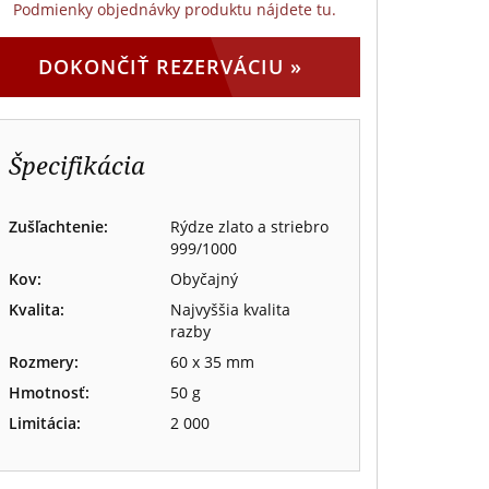
Podmienky objednávky produktu nájdete tu.
DOKONČIŤ REZERVÁCIU
»
Špecifikácia
Zušľachtenie:
Rýdze zlato a striebro
999/1000
Kov:
Obyčajný
Kvalita:
Najvyššia kvalita
razby
Rozmery:
60 x 35 mm
Hmotnosť:
50 g
Limitácia:
2 000