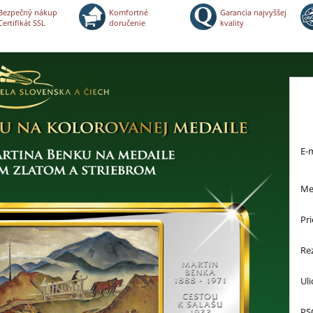
Bezpečný nákup
Komfortné
Garancia najvyššej
Certifikát SSL
doručenie
kvality
E-m
Me
Pri
Re
Uli
PS