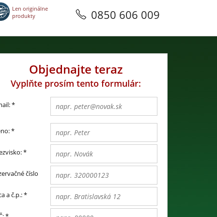
Len originálne
0850 606 009
produkty
Objednajte teraz
Vyplňte prosím tento formulár:
ail:
*
no:
*
ezvisko:
*
zervačné číslo
ca a č.p.:
*
Č:
*