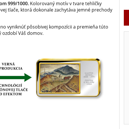
rom 999/1000.
Kolorovaný motív v tvare tehličky
ovej tlače, ktorá dokonale zachytáva jemné prechody
o vyniknúť pôsobivej kompozícii a premieňa túto
rý ozdobí Váš domov.