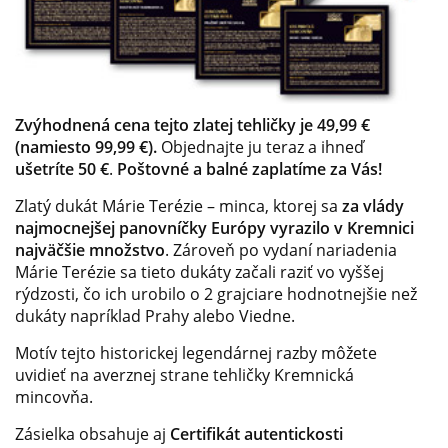
Zvýhodnená cena tejto zlatej tehličky je 49,99 €
(namiesto 99,99 €).
Objednajte ju teraz a ihneď
ušetríte 50 €
.
Poštovné a balné zaplatíme za Vás!
Zlatý dukát
Márie Terézie
– minca, ktorej sa
za vlády
najmocnejšej panovníčky Európy vyrazilo v Kremnici
najväčšie množstvo
. Zároveň po vydaní nariadenia
Márie Terézie sa tieto dukáty začali raziť vo vyššej
rýdzosti, čo ich urobilo o 2 grajciare hodnotnejšie než
dukáty napríklad Prahy alebo Viedne.
Motív tejto historickej legendárnej razby môžete
uvidieť na averznej strane tehličky
Kremnická
mincovňa
.
Zásielka obsahuje aj
Certifikát autentickosti