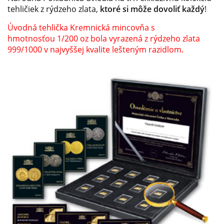
tehličiek z rýdzeho zlata,
ktoré si môže dovoliť každý
!
Úvodná tehlička Kremnická mincovňa s
hmotnosťou 1/200 oz bola vyrazená z rýdzeho zlata
999/1000 v najvyššej kvalite lešteným razidlom.