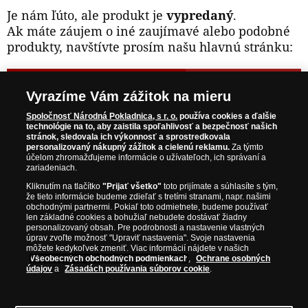
Je nám ľúto, ale produkt je
vypredaný
.
Ak máte záujem o iné zaujímavé alebo podobné
produkty, navštívte prosím našu hlavnú stránku:
NAVŠTÍVTE ZAUJÍMAVÉ PRODUKTY NA
Vyrazíme Vám zážitok na mieru
WWW.NARODNAPOKLADNICA.SK
Spoločnosť Národná Pokladnica, s r. o.
používa cookies a ďalšie
technológie na to, aby zaistila spoľahlivosť a bezpečnosť našich
stránok, sledovala ich výkonnosť a sprostredkovala
Prosím informujte ma, akonáhle bude produkt opäť
personalizovaný nákupný zážitok a cielenú reklamu.
Za týmto
skladom.
účelom zhromažďujeme informácie o užívateľoch, ich správaní a
zariadeniach.
Kliknutím na tlačítko
"Prijať všetko"
toto prijímate a súhlasíte s tým,
že tieto informácie budeme zdieľať s tretími stranami, napr. našimi
obchodnými partnermi. Pokiaľ toto odmietnete, budeme používať
NAŠE ZÁRUKY
len základné cookies a bohužiaľ nebudete dostávať žiadny
personalizovaný obsah. Pre podrobnosti a nastavenie vlastných
úprav zvoľte možnosť "Upraviť nastavenia". Svoje nastavenia
Bezpečný nákup
môžete kedykoľvek zmeniť. Viac informácií nájdete v našich
Všeobecných obchodných podmienkach
,
Ochrane osobných
Certifikát SSL
údajov
a
Zásadách používania súborov cookie
.
Komfortné doručenie
Garancia najvyššej kvality