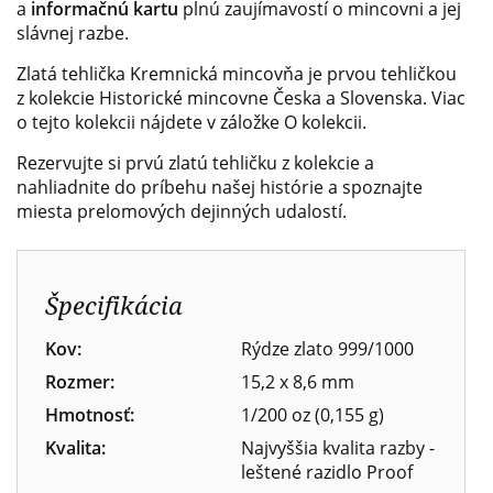
a
informačnú kartu
plnú zaujímavostí o mincovni a jej
slávnej razbe.
Zlatá tehlička
Kremnická mincovňa
je prvou tehličkou
z kolekcie Historické mincovne Česka a Slovenska. Viac
o tejto kolekcii nájdete v záložke O kolekcii.
Rezervujte si prvú zlatú tehličku z kolekcie a
nahliadnite do príbehu našej histórie a spoznajte
miesta prelomových dejinných udalostí.
Špecifikácia
Kov:
Rýdze zlato 999/1000
Rozmer:
15,2 x 8,6 mm
Hmotnosť:
1/200 oz (0,155 g)
Kvalita:
Najvyššia kvalita razby -
leštené razidlo Proof