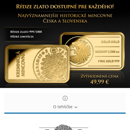
Historické
Historické
mincovne
mincovne
Česka
Česka
a
a
Slovenska
Slovenska
O tehličke