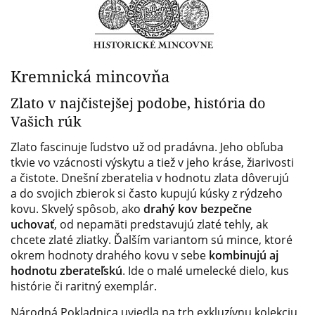
Kremnická mincovňa
Zlato v najčistejšej podobe, história do
Vašich rúk
Zlato fascinuje ľudstvo už od pradávna. Jeho obľuba
tkvie vo vzácnosti výskytu a tiež v jeho kráse, žiarivosti
a čistote. Dnešní zberatelia v hodnotu zlata dôverujú
a do svojich zbierok si často kupujú kúsky z rýdzeho
kovu. Skvelý spôsob, ako
drahý kov bezpečne
uchovať
, od nepamäti predstavujú zlaté tehly, ak
chcete zlaté zliatky. Ďalším variantom sú mince, ktoré
okrem hodnoty drahého kovu v sebe
kombinujú aj
hodnotu zberateľskú
. Ide o malé umelecké dielo, kus
histórie či raritný exemplár.
Národná Pokladnica uviedla na trh exkluzívnu kolekciu