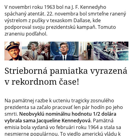
V novembri roku 1963 bol na J. F. Kennedyho
spáchaný atentát. 22. novembra bol smrteľne ranený
výstrelom z pušky v texaskom Dallase, kde
podporoval svoju prezidentskú kampaň. Tomuto
zraneniu podľahol.
Strieborná pamiatka vyrazená
v rekordnom čase!
Na pamätnej razbe k ucteniu tragicky zosnulého
prezidenta sa začalo pracovať len pár hodín po jeho
smrti.
Neobvyklú nominálnu hodnotu 1/2 dolára
vybrala sama Jacqueline Kennedyová
. Pamätná
emisia bola vydaná vo februári roku 1964 a stala sa
nesmierne populárnou. To viedlo americkú vládu k