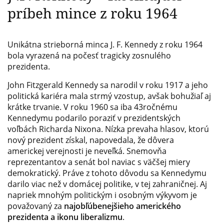
príbeh mince z roku 1964
Unikátna strieborná minca J. F. Kennedy z roku 1964
bola vyrazená na počesť tragicky zosnulého
prezidenta.
John Fitzgerald Kennedy sa narodil v roku 1917 a jeho
politická kariéra mala strmý vzostup, avšak bohužiaľ aj
krátke trvanie. V roku 1960 sa iba 43ročnému
Kennedymu podarilo poraziť v prezidentských
voľbách Richarda Nixona. Nízka prevaha hlasov, ktorú
nový prezident získal, napovedala, že dôvera
americkej verejnosti je neveľká. Snemovňa
reprezentantov a senát bol naviac s väčšej miery
demokratický. Práve z tohoto dôvodu sa Kennedymu
darilo viac než v domácej politike, v tej zahraničnej. Aj
napriek mnohým politickým i osobným výkyvom je
považovaný za
najobľúbenejšieho amerického
prezidenta a ikonu liberalizmu
.