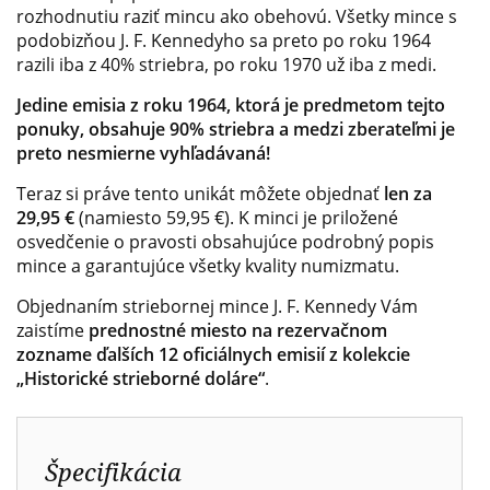
rozhodnutiu raziť mincu ako obehovú. Všetky mince s
podobizňou J. F. Kennedyho sa preto po roku 1964
razili iba z 40% striebra, po roku 1970 už iba z medi.
Jedine emisia z roku 1964, ktorá je predmetom tejto
ponuky, obsahuje 90% striebra a medzi zberateľmi je
preto nesmierne vyhľadávaná!
Teraz si práve tento unikát môžete objednať
len za
29,95 €
(namiesto 59,95 €). K minci je priložené
osvedčenie o pravosti obsahujúce podrobný popis
mince a garantujúce všetky kvality numizmatu.
Objednaním striebornej mince J. F. Kennedy Vám
zaistíme
prednostné miesto na rezervačnom
zozname ďalších 12 oficiálnych emisií z kolekcie
„Historické strieborné doláre“
.
Špecifikácia