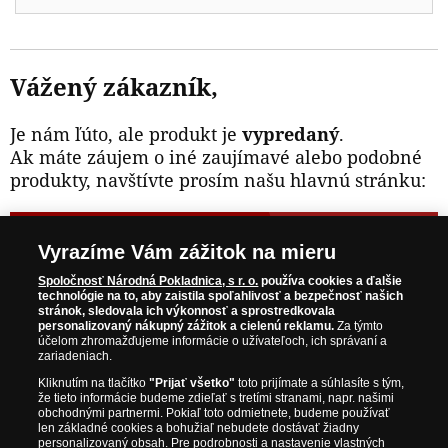
Vážený zákazník,
Je nám ľúto, ale produkt je
vypredaný
.
Ak máte záujem o iné zaujímavé alebo podobné
produkty, navštívte prosím našu hlavnú stránku:
NAVŠTÍVTE ZAUJÍMAVÉ PRODUKTY NA
Vyrazíme Vám zážitok na mieru
WWW.NARODNAPOKLADNICA.SK
Spoločnosť Národná Pokladnica, s r. o.
používa cookies a ďalšie
technológie na to, aby zaistila spoľahlivosť a bezpečnosť našich
stránok, sledovala ich výkonnosť a sprostredkovala
Prosím informujte ma, akonáhle bude produkt opäť
personalizovaný nákupný zážitok a cielenú reklamu.
Za týmto
skladom.
účelom zhromažďujeme informácie o užívateľoch, ich správaní a
zariadeniach.
Kliknutím na tlačítko
"Prijať všetko"
toto prijímate a súhlasíte s tým,
že tieto informácie budeme zdieľať s tretími stranami, napr. našimi
obchodnými partnermi. Pokiaľ toto odmietnete, budeme používať
NAŠE ZÁRUKY
len základné cookies a bohužiaľ nebudete dostávať žiadny
personalizovaný obsah. Pre podrobnosti a nastavenie vlastných