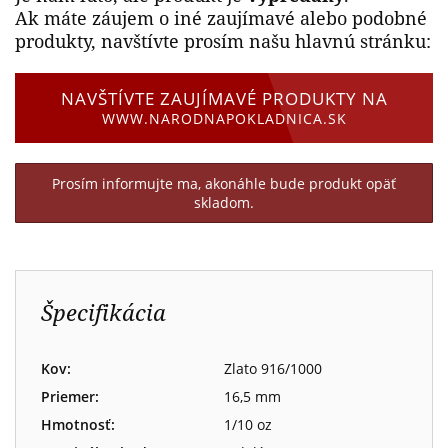
Ak máte záujem o iné zaujímavé alebo podobné
produkty, navštívte prosím našu hlavnú stránku:
NAVŠTÍVTE ZAUJÍMAVÉ PRODUKTY NA
WWW.NARODNAPOKLADNICA.SK
Prosím informujte ma, akonáhle bude produkt opäť
skladom.
Špecifikácia
Kov:
Zlato 916/1000
Priemer:
16,5 mm
Hmotnosť:
1/10 oz