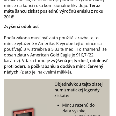
mince na konci roka komisionálne likvidujú
. Teraz
máte šancu získať poslednú výročnú emisiu z roku
2016!
Zvýšená odolnosť
Podľa zákona musí byť zlato použité k razbe tejto
mince vyťažené v Amerike. K výrobe tejto mince sa
používajú 3 % striebra a 5,33 % medi. To znamená, že
obsah zlata v American Gold Eagle je 916,7 (22
karátov). Vďaka tomu
je zvýšená jej tvrdosť, odolnosť
proti oderu a poškrabaniu a dodáva minci červený
nádych.
(zlato je inak veľmi mäkké).
Objednávkou tejto zlatej
numizmatickej legendy
získate:
Mincu razenú do
zlata vysokej