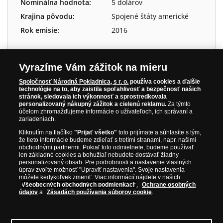
Nominálna hodnota:
5 dolárov
Krajina pôvodu:
Spojené štáty americké
Rok emisie:
2016
Vyrazíme Vám zážitok na mieru
Vážený zákazník,
Spoločnosť Národná Pokladnica, s r. o.
používa cookies a ďalšie
technológie na to, aby zaistila spoľahlivosť a bezpečnosť našich
stránok, sledovala ich výkonnosť a sprostredkovala
Je nám ľúto, ale produkt je
vypredaný
.
personalizovaný nákupný zážitok a cielenú reklamu.
Za týmto
účelom zhromažďujeme informácie o užívateľoch, ich správaní a
Ak máte záujem o iné zaujímavé alebo podobné
zariadeniach.
produkty, navštívte prosím našu hlavnú stránku:
Kliknutím na tlačítko
"Prijať všetko"
toto prijímate a súhlasíte s tým,
že tieto informácie budeme zdieľať s tretími stranami, napr. našimi
obchodnými partnermi. Pokiaľ toto odmietnete, budeme používať
NAVŠTÍVTE ZAUJÍMAVÉ PRODUKTY NA
len základné cookies a bohužiaľ nebudete dostávať žiadny
personalizovaný obsah. Pre podrobnosti a nastavenie vlastných
WWW.NARODNAPOKLADNICA.SK
úprav zvoľte možnosť "Upraviť nastavenia". Svoje nastavenia
môžete kedykoľvek zmeniť. Viac informácií nájdete v našich
Všeobecných obchodných podmienkach
,
Ochrane osobných
údajov
a
Zásadách používania súborov cookie
.
Prosím informujte ma, akonáhle bude produkt opäť
skladom.