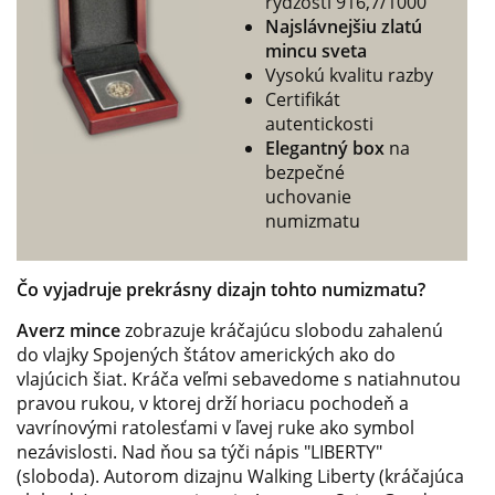
rýdzosti 916,7/1000
Najslávnejšiu zlatú
mincu sveta
Vysokú kvalitu razby
Certifikát
autentickosti
Elegantný box
na
bezpečné
uchovanie
numizmatu
Čo vyjadruje prekrásny dizajn tohto numizmatu?
Averz mince
zobrazuje kráčajúcu slobodu zahalenú
do vlajky Spojených štátov amerických ako do
vlajúcich šiat. Kráča veľmi sebavedome s natiahnutou
pravou rukou, v ktorej drží horiacu pochodeň a
vavrínovými ratolesťami v ľavej ruke ako symbol
nezávislosti. Nad ňou sa týči nápis "LIBERTY"
(sloboda). Autorom dizajnu Walking Liberty (kráčajúca