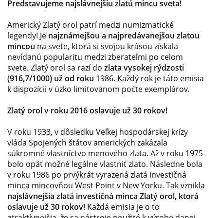
Predstavujeme najslávnejšiu zlatú mincu sveta!
Americký Zlatý orol patrí medzi numizmatické
legendy! Je
najznámejšou a najpredávanejšou zlatou
mincou
na svete, ktorá si svojou krásou získala
nevídanú popularitu medzi zberateľmi po celom
svete. Zlatý orol sa razí do
zlata vysokej rýdzosti
(916,7/1000)
už od roku
1986. Každý rok je táto emisia
k dispozícii v úzko limitovanom počte exemplárov.
Zlatý orol v roku 2016 oslavuje už 30 rokov!
V roku 1933, v dôsledku Veľkej hospodárskej krízy
vláda Spojených štátov amerických zakázala
súkromné vlastníctvo menového zlata. Až v roku 1975
bolo opäť možné legálne vlastniť zlato. Následne bola
v roku 1986 po prvýkrát vyrazená zlatá investičná
minca mincovňou West Point v New Yorku. Tak vznikla
najslávnejšia zlatá
investičná minca Zlatý orol, ktorá
oslavuje už 30 rokov!
Každá emisia je o to
atraktívnejšia, že sa nástroje použité k výrobe danej