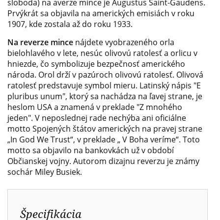
sloboda) na averze mince je Augustus Saint-Gaudens.
Prvýkrát sa objavila na amerických emisiách v roku
1907, kde zostala až do roku 1933.
Na reverze mince
nájdete vyobrazeného orla
bielohlavého v lete, nesúc olivovú ratolesť a orlicu v
hniezde, čo symbolizuje bezpečnosť amerického
národa. Orol drží v pazúroch olivovú ratolesť. Olivová
ratolesť predstavuje symbol mieru. Latinský nápis "E
pluribus unum", ktorý sa nachádza na ľavej strane, je
heslom USA a znamená v preklade "Z mnohého
jeden". V neposlednej rade nechýba ani oficiálne
motto Spojených štátov amerických na pravej strane
„In God We Trust“, v preklade „ V Boha veríme“. Toto
motto sa objavilo na bankovkách už v období
Občianskej vojny. Autorom dizajnu reverzu je známy
sochár Miley Busiek.
Špecifikácia