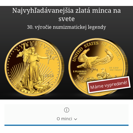
Najvyhľadávanejšia
Najvyhľadávanejšia zlatá minca na
zlatá
svete
minca
30. výročie numizmatickej legendy
na
svete
Máme vypredané!
O minci