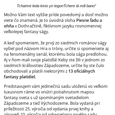
Tchaïmè leda kivio yn tegonTchere iā mili bano“
Možno Vám text vyššie príde povedomý a dosť možno
viete čo znamená. Je to úvodná sloha
Piesne ľadu a
ohňa
v Dothračtině, fiktívnom jazyku rovnomennej
veľkolepej fantasy ságy.
A keď spomeniem, že prvý zo siedmich románov ságy
vyšiel pod názvom Hra o tróny, určite si spomeniete aj
na fenomenálny seriál, ktorému bola sága predlohou.
Aj v ňom mali svoje platidlá! Keby ste žili v jednom zo
siedmich kráľovstiev Západozeme, určite by ste čulo
obchodovali a platili niektorými z
13 oficiálnych
fantasy platidiel.
Predstavujem vám jedinečnú sadu uloženú vo veľkom
luxusnom ráme vo vnútri potiahnutom mapou
fantasy sveta s už spomínaným svetadielom
Západozeme a tiež Východozeme. Bola vydaná pri
príležitosti 25. výročia od vydania prvej knihy a
zároveň 10. výročia od odvysielania prvého radu