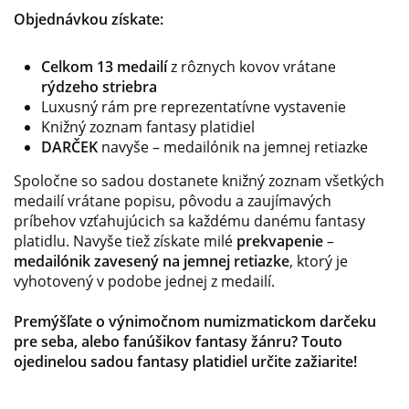
Objednávkou získate:
Celkom 13 medailí
z rôznych kovov vrátane
rýdzeho striebra
Luxusný rám pre reprezentatívne vystavenie
Knižný zoznam fantasy platidiel
DARČEK
navyše – medailónik na jemnej retiazke
Spoločne so sadou dostanete knižný zoznam všetkých
medailí vrátane popisu, pôvodu a zaujímavých
príbehov vzťahujúcich sa každému danému fantasy
platidlu. Navyše tiež získate milé
prekvapenie
–
medailónik zavesený na jemnej retiazke
, ktorý je
vyhotovený v podobe jednej z medailí.
Premýšľate o výnimočnom numizmatickom darčeku
pre seba, alebo fanúšikov fantasy žánru? Touto
ojedinelou sadou fantasy platidiel určite zažiarite!