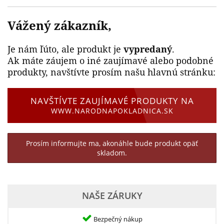
Vážený zákazník,
Je nám ľúto, ale produkt je
vypredaný
.
Ak máte záujem o iné zaujímavé alebo podobné
produkty, navštívte prosím našu hlavnú stránku:
NAVŠTÍVTE ZAUJÍMAVÉ PRODUKTY NA
WWW.NARODNAPOKLADNICA.SK
Prosím informujte ma, akonáhle bude produkt opäť
skladom.
NAŠE ZÁRUKY
Bezpečný nákup