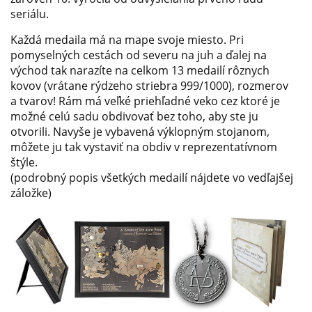
seriálu.
Každá medaila má na mape svoje miesto. Pri
pomyselných cestách od severu na juh a ďalej na
východ tak narazíte na celkom 13 medailí rôznych
kovov (vrátane rýdzeho striebra 999/1000), rozmerov
a tvarov! Rám má veľké priehľadné veko cez ktoré je
možné celú sadu obdivovať bez toho, aby ste ju
otvorili. Navyše je vybavená výklopným stojanom,
môžete ju tak vystaviť na obdiv v reprezentatívnom
štýle.
(podrobný popis všetkých medailí nájdete vo vedľajšej
záložke)