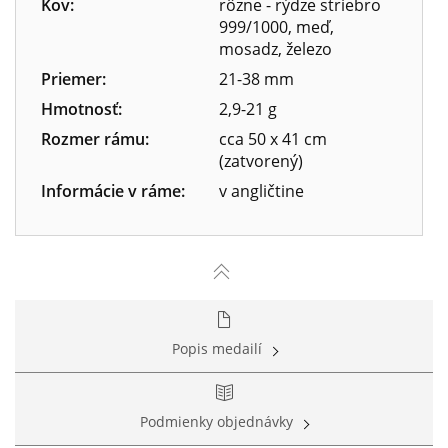
Kov:
rôzne - rýdze striebro
999/1000, meď,
mosadz, železo
Priemer:
21-38 mm
Hmotnosť:
2,9-21 g
Rozmer rámu:
cca 50 x 41 cm
(zatvorený)
Informácie v ráme:
v angličtine
Popis medailí
Podmienky objednávky