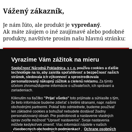
Vážený zákazník,
Je nám ľúto, ale produkt je
vypredaný
.
Ak máte záujem o iné zaujímavé alebo podobné
produkty, navštívte prosím našu hlavnú stránku:
NAVŠTÍVTE ZAUJÍMAVÉ PRODUKTY NA
Vyrazíme Vám zážitok na mieru
WWW.NARODNAPOKLADNICA.SK
Spoločnosť Národná Pokladnica, s r. o.
používa cookies a ďalšie
technológie na to, aby zaistila spoľahlivosť a bezpečnosť našich
stránok, sledovala ich výkonnosť a sprostredkovala
Prosím informujte ma, akonáhle bude produkt opäť
personalizovaný nákupný zážitok a cielenú reklamu.
Za týmto
skladom.
účelom zhromažďujeme informácie o užívateľoch, ich správaní a
zariadeniach.
Kliknutím na tlačítko
"Prijať všetko"
toto prijímate a súhlasíte s tým,
že tieto informácie budeme zdieľať s tretími stranami, napr. našimi
obchodnými partnermi. Pokiaľ toto odmietnete, budeme používať
NAŠE ZÁRUKY
len základné cookies a bohužiaľ nebudete dostávať žiadny
personalizovaný obsah. Pre podrobnosti a nastavenie vlastných
úprav zvoľte možnosť "Upraviť nastavenia". Svoje nastavenia
Bezpečný nákup
môžete kedykoľvek zmeniť. Viac informácií nájdete v našich
Všeobecných obchodných podmienkach
,
Ochrane osobných
Certifikát SSL