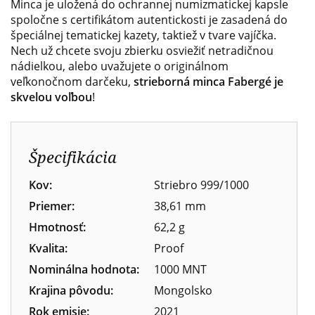
Minca je uložená do ochrannej numizmatickej kapsle
spoločne s certifikátom autentickosti je zasadená do
špeciálnej tematickej kazety, taktiež v tvare vajíčka.
Nech už chcete svoju zbierku osviežiť netradičnou
nádielkou, alebo uvažujete o originálnom
veľkonočnom darčeku,
strieborná
minca Fabergé je
skvelou
voľbou
!
Špecifikácia
Kov:
Striebro 999/1000
Priemer:
38,61 mm
Hmotnosť:
62,2 g
Kvalita:
Proof
Nominálna hodnota:
1000 MNT
Krajina pôvodu:
Mongolsko
Rok emisie:
2021