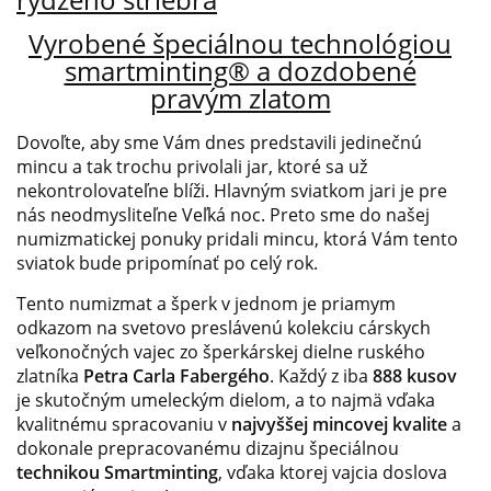
Vyrobené špeciálnou technológiou
smartminting® a dozdobené
pravým zlatom
Dovoľte, aby sme Vám dnes predstavili jedinečnú
mincu a tak trochu privolali jar, ktoré sa už
nekontrolovateľne blíži. Hlavným sviatkom jari je pre
nás neodmysliteľne Veľká noc. Preto sme do našej
numizmatickej ponuky pridali mincu, ktorá Vám tento
sviatok bude pripomínať po celý rok.
Tento numizmat a šperk v jednom je priamym
odkazom na svetovo preslávenú kolekciu cárskych
veľkonočných vajec zo šperkárskej dielne ruského
zlatníka
Petra Carla Fabergého
. Každý z iba
888 kusov
je skutočným umeleckým dielom, a to najmä vďaka
kvalitnému spracovaniu v
najvyššej mincovej kvalite
a
dokonale prepracovanému dizajnu špeciálnou
technikou Smartminting
, vďaka ktorej vajcia doslova