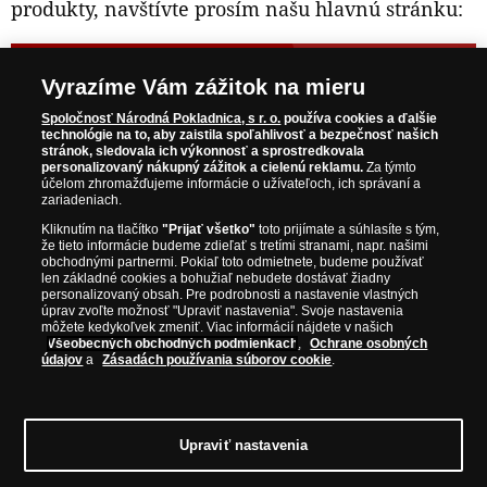
produkty, navštívte prosím našu hlavnú stránku:
NAVŠTÍVTE ZAUJÍMAVÉ PRODUKTY NA
Vyrazíme Vám zážitok na mieru
WWW.NARODNAPOKLADNICA.SK
Spoločnosť Národná Pokladnica, s r. o.
používa cookies a ďalšie
technológie na to, aby zaistila spoľahlivosť a bezpečnosť našich
stránok, sledovala ich výkonnosť a sprostredkovala
Prosím informujte ma, akonáhle bude produkt opäť
personalizovaný nákupný zážitok a cielenú reklamu.
Za týmto
skladom.
účelom zhromažďujeme informácie o užívateľoch, ich správaní a
zariadeniach.
Kliknutím na tlačítko
"Prijať všetko"
toto prijímate a súhlasíte s tým,
že tieto informácie budeme zdieľať s tretími stranami, napr. našimi
obchodnými partnermi. Pokiaľ toto odmietnete, budeme používať
NAŠE ZÁRUKY
len základné cookies a bohužiaľ nebudete dostávať žiadny
personalizovaný obsah. Pre podrobnosti a nastavenie vlastných
úprav zvoľte možnosť "Upraviť nastavenia". Svoje nastavenia
Bezpečný nákup
môžete kedykoľvek zmeniť. Viac informácií nájdete v našich
Všeobecných obchodných podmienkach
,
Ochrane osobných
Certifikát SSL
údajov
a
Zásadách používania súborov cookie
.
Komfortné doručenie
Garancia najvyššej kvality
Upraviť nastavenia