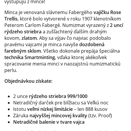
vystupujú z mince!
Minca je venovaná slávnemu Fabergého
vajíčku Rose
Trellis
, ktoré bolo vytvorené v roku 1907 klenotníkom
Peterom Carlom Fabergé. Numizmat vyrazený z
2 uncí
rýdzeho
striebra
a zušľachtený ďalším drahým
kovom,
zlatom
. Aby sa výjav čo najviac podobalo
pravému vajcami je minca navyše
dozdobená
farebným
sklom
. Všetko dokonale prepája špeciálna
technika Smartminting
, vďaka ktorej akékoľvek
spracovanie menia minci v naozajstnú numizmatickú
perlu.
Objednávkou získate:
2 unce
rýdzeho striebra
999/1000
Netradičný darček pre blížiacu sa Veľkú noc
Istotu
veľmi nízkej limitácie
– len 888 kusov
Záruka
najvyššej mincovej kvality
(tzv. Proof)
Netradičné balenie v tvare vajca