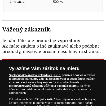
Limitácia:
500 ks
Vážený zákazník,
Je nám ľúto, ale produkt je
vypredaný
.
Ak máte záujem o iné zaujímavé alebo podobné
produkty, navštívte prosím našu hlavnú stránku:
NAVŠTÍVTE ZAUJÍMAVÉ PRODUKTY NA
Vyrazíme Vám zážitok na mieru
WWW.NARODNAPOKLADNICA.SK
Spoločnosť Národná Pokladnica, s r. o.
používa cookies a ďalšie
technológie na to, aby zaistila spoľahlivosť a bezpečnosť našich
stránok, sledovala ich výkonnosť a sprostredkovala
Prosím informujte ma, akonáhle bude produkt opäť
personalizovaný nákupný zážitok a cielenú reklamu.
Za týmto
skladom.
účelom zhromažďujeme informácie o užívateľoch, ich správaní a
zariadeniach.
Kliknutím na tlačítko
"Prijať všetko"
toto prijímate a súhlasíte s tým,
že tieto informácie budeme zdieľať s tretími stranami, napr. našimi