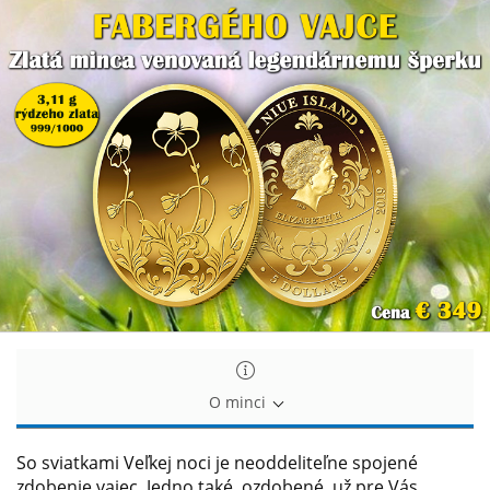
Fabergého
Fabergého
vajce
vajce
O minci
So sviatkami Veľkej noci je neoddeliteľne spojené
zdobenie vajec. Jedno také, ozdobené, už pre Vás