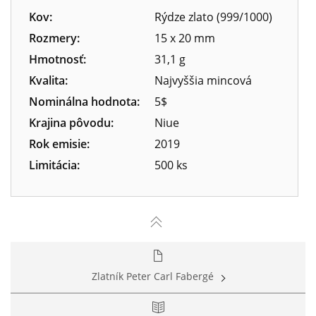
Kov:
Rýdze zlato (999/1000)
Rozmery:
15 x 20 mm
Hmotnosť:
31,1 g
Kvalita:
Najvyššia mincová
Nominálna hodnota:
5$
Krajina pôvodu:
Niue
Rok emisie:
2019
Limitácia:
500 ks
Zlatník Peter Carl Fabergé