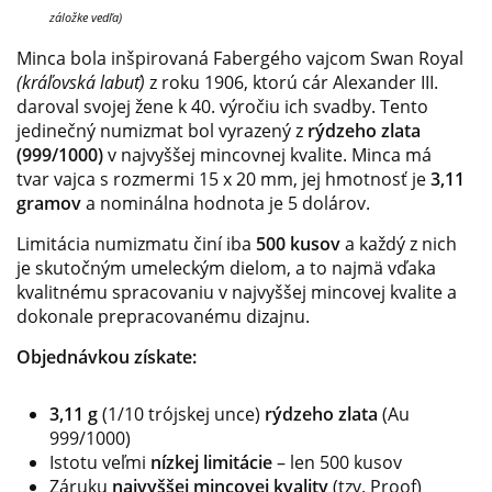
záložke vedľa)
Minca bola inšpirovaná Fabergého vajcom Swan Royal
(kráľovská labuť)
z roku 1906, ktorú cár Alexander III.
daroval svojej žene k 40. výročiu ich svadby. Tento
jedinečný numizmat bol vyrazený z
rýdzeho
zlata
(999/1000)
v najvyššej mincovnej kvalite. Minca má
tvar vajca s rozmermi 15 x 20 mm, jej hmotnosť je
3,11
gramov
a nominálna hodnota je 5 dolárov.
Limitácia numizmatu činí iba
500 kusov
a každý z nich
je skutočným umeleckým dielom, a to najmä vďaka
kvalitnému spracovaniu v najvyššej mincovej kvalite a
dokonale prepracovanému dizajnu.
Objednávkou získate:
3,11 g
(1/10 trójskej unce)
rýdzeho zlata
(Au
999/1000)
Istotu veľmi
nízkej limitácie
– len 500 kusov
Záruku
najvyššej mincovej kvality
(tzv. Proof)