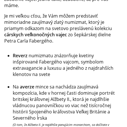
máme.
Je mi veľkou cťou, že Vám môžem predstaviť
mimoriadne zaujímavý zlatý numizmat, ktorý je
priamym odkazom na svetovo preslávenú kolekciu
cárskych veľkonočných vajec
zo šepkárskej dielne
Petra Carla Fabergého.
Reverz
numizmatu znázorňuje kvetiny
inšpirované Fabergého vajcom, symbolom
extravagancie a luxusu a jedného z najdrahších
klenotov na svete
Na
averze
mince sa nachádza zaujímavá
kompozícia, kde v hornej časti dominuje portrét
britskej kráľovnej Alžbety II., ktorá je najdlhšie
vládnucou panovníčkou vo viac než tisícročnej
histórii Spojeného kráľovstva Veľkej Británie a
Severného Írska
(O tom, že Alžbeta II. je najdlhšie panujúcim monarchom, sa dočítate v