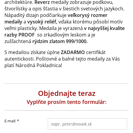
architektúre.
Reverz
medaily zobrazuje podkovu,
štvorlístky a opis šťastia v šiestich svetových jazykoch.
Nápaditý dizajn podčiarkuje
veľkorysý rozmer
medaily
a
vysoký reliéf,
vďaka ktorému pôsobí motív
veľmi plasticky. Medaila je vyrazená
v najvyššej kvalite
razby PROOF
so zrkadlovým leskom a je
zušľachtená
rýdzim zlatom 999/1000.
S medailou získate úplne
ZADARMO
c
ertifikát
autentickosti. Poštovné a balné tejto medaily za Vás
platí Národná Pokladnica!
Objednajte teraz
Vyplňte prosím tento formulár:
E-mail:
*