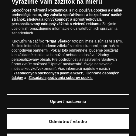
Špecifikácia
Vyrazíme Vám zážitok na mieru
Spoločnosť Národná Pokladnica, s r. o.
používa cookies a ďalšie
technológie na to, aby zaistila spoľahlivosť a bezpečnosť našich
Kov:
Základný
stránok, sledovala ich výkonnosť a sprostredkovala
personalizovaný nákupný zážitok a cielenú reklamu.
Za týmto
Zušľachtenie:
Rýdze zlato 999/1000
účelom zhromažďujeme informácie o užívateľoch, ich správaní a
zariadeniach.
Priemer:
38,61 mm
Kliknutím na tlačítko
"Prijať všetko"
toto prijímate a súhlasíte s tým,
Hmotnosť:
25,50 g
že tieto informácie budeme zdieľať s tretími stranami, napr. našimi
obchodnými partnermi. Pokiaľ toto odmietnete, budeme používať
Kvalita:
Najvyššia kvalita razby
len základné cookies a bohužiaľ nebudete dostávať žiadny
PROOF
personalizovaný obsah. Pre podrobnosti a nastavenie vlastných
úprav zvoľte možnosť "Upraviť nastavenia". Svoje nastavenia
Limitácia:
5000 kolekcií
môžete kedykoľvek zmeniť. Viac informácií nájdete v našich
Všeobecných obchodných podmienkach
,
Ochrane osobných
údajov
a
Zásadách používania súborov cookie
.
Upraviť nastavenia
© Copyright 2026 - Národná Pokladnica, s. r. o.; Námestie Mateja Korvína 1, Bratislava
811 07, Tel.: 0850 606 009
E-mail: info@narodnapokladnica.sk, www.narodnapokladnica.sk; IČO: 45 480 206, DIČ:
SK2023004302
Odmietnuť všetko
Upraviť nastavenie súborov cookie môžete
kliknutím na tento odkaz
.