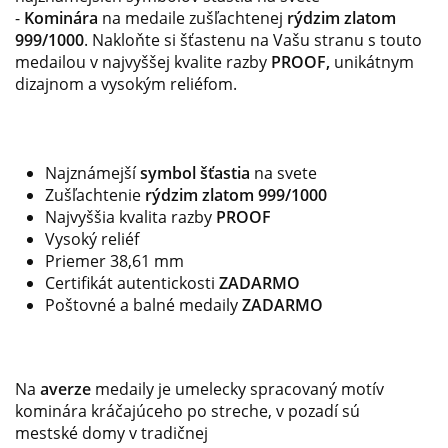
-
Kominára
na medaile zušľachtenej
rýdzim zlatom
999/1000
. Nakloňte si šťastenu na Vašu stranu s touto
medailou v najvyššej kvalite razby
PROOF,
unikátnym
dizajnom a vysokým reliéfom.
Najznámejší
symbol šťastia
na svete
Zušľachtenie
rýdzim zlatom 999/1000
Najvyššia kvalita razby
PROOF
Vysoký reliéf
Priemer 38,61 mm
Certifikát autentickosti
ZADARMO
Poštovné a balné medaily
ZADARMO
Na
averze
medaily je umelecky spracovaný motív
kominára kráčajúceho po streche, v pozadí sú
mestské domy v tradičnej