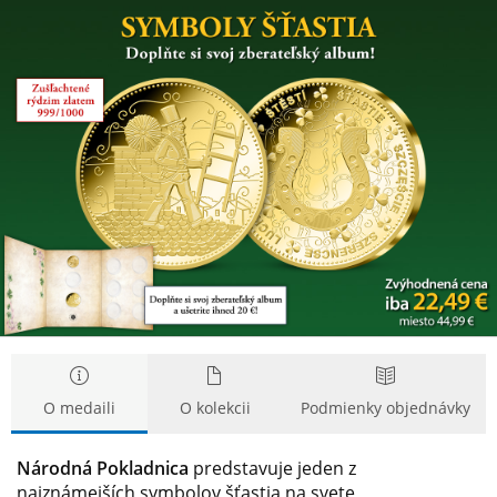
Symboly
Symboly
šťastia
šťastia
na
na
medailách
medailách
zušľachtených
zušľachtených
rýdzim
rýdzim
zlatom
zlatom
O medaili
O kolekcii
Podmienky objednávky
Národná Pokladnica
predstavuje jeden z
najznámejších symbolov šťastia na svete