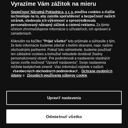
Vyrazíme Vám zážitok na mieru
Špecifikácia
Spoločnosť Národná Pokladnica, s r. o.
používa cookies a ďalšie
technológie na to, aby zaistila spoľahlivosť a bezpečnosť našich
stránok, sledovala ich výkonnosť a sprostredkovala
Kov:
Bronz
personalizovaný nákupný zážitok a cielenú reklamu.
Za týmto
účelom zhromažďujeme informácie o užívateľoch, ich správaní a
Priemer:
14 mm
zariadeniach.
Hmotnosť:
2 g
Kliknutím na tlačítko
"Prijať všetko"
toto prijímate a súhlasíte s tým,
že tieto informácie budeme zdieľať s tretími stranami, napr. našimi
Kvalita:
Dobrá kvalita
obchodnými partnermi. Pokiaľ toto odmietnete, budeme používať
len základné cookies a bohužiaľ nebudete dostávať žiadny
Nominálna hodnota:
Lepton
personalizovaný obsah. Pre podrobnosti a nastavenie vlastných
úprav zvoľte možnosť "Upraviť nastavenia". Svoje nastavenia
Rok emisie:
135 - 137 pr. n. l.
môžete kedykoľvek zmeniť. Viac informácií nájdete v našich
Všeobecných obchodných podmienkach
,
Ochrane osobných
údajov
a
Zásadách používania súborov cookie
.
Upraviť nastavenia
© Copyright 2026 - Národná Pokladnica, s. r. o.; Námestie Mateja Korvína 1, Bratislava
811 07, Tel.: 0850 606 009
E-mail: info@narodnapokladnica.sk, www.narodnapokladnica.sk; IČO: 45 480 206, DIČ:
SK2023004302
Odmietnuť všetko
Upraviť nastavenie súborov cookie môžete
kliknutím na tento odkaz
.