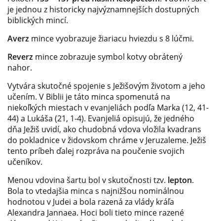
je jednou z historicky najvýznamnejších dostupných
biblických mincí.
Averz
mince vyobrazuje žiariacu hviezdu s 8 lúčmi.
Reverz
mince zobrazuje symbol kotvy obrátený
nahor.
Vytvára skutočné spojenie s Ježišovým životom a jeho
učením. V Biblii je táto minca spomenutá na
niekoľkých miestach v evanjeliách podľa Marka (12, 41-
44) a Lukáša (21, 1-4). Evanjeliá opisujú, že jedného
dňa Ježiš uvidí, ako chudobná vdova vložila kvadrans
do pokladnice v židovskom chráme v Jeruzaleme. Ježiš
tento príbeh ďalej rozpráva na poučenie svojich
učeníkov.
Menou vdovina šartu bol v skutočnosti tzv.
lepton
.
Bola to vtedajšia minca s najnižšou nominálnou
hodnotou v Judei a bola razená za vlády kráľa
Alexandra Jannaea. Hoci boli tieto mince razené