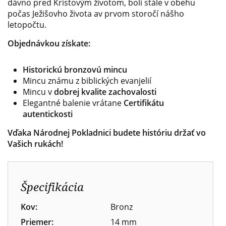
dávno pred Kristovým životom, boli stále v obehu
počas Ježišovho života av prvom storočí nášho
letopočtu.
Objednávkou získate:
Historickú bronzovú mincu
Mincu známu z biblických evanjelií
Mincu v
dobrej kvalite zachovalosti
Elegantné balenie vrátane
Certifikátu
autentickosti
Vďaka Národnej Pokladnici budete históriu držať vo
Vašich rukách!
Špecifikácia
Kov:
Bronz
Priemer:
14 mm