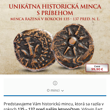
Unikátna
Unikátna
historická
historická
minca
minca
s
s
príbehom
príbehom
O minci
Predstavujeme Vám historickú mincu, ktorá sa razila v
rokoch
135 – 137 pred naším letopočtom
. Vdovin šart