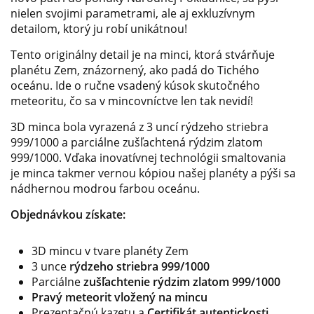
nielen svojimi parametrami, ale aj exkluzívnym
detailom, ktorý ju robí unikátnou!
Tento originálny detail je na minci, ktorá stvárňuje
planétu Zem, znázornený, ako padá do Tichého
oceánu.
Ide o ručne vsadený kúsok skutočného
meteoritu, čo sa v mincovníctve len tak nevidí!
3D minca bola vyrazená z 3 uncí rýdzeho striebra
999/1000 a parciálne zušľachtená rýdzim zlatom
999/1000.
Vďaka inovatívnej technológii smaltovania
je minca takmer vernou kópiou našej planéty a pýši sa
nádhernou modrou farbou oceánu.
Objednávkou získate:
3D mincu v tvare planéty Zem
3 unce
rýdzeho striebra 999/1000
Parciálne
zušľachtenie rýdzim zlatom 999/1000
Pravý meteorit vložený na mincu
Prezentačnú kazetu a
Certifikát autentickosti