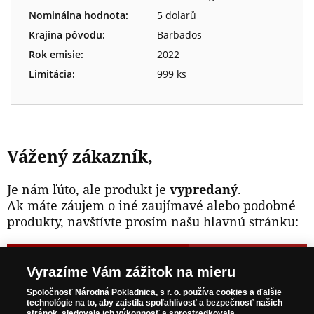
Nominálna hodnota:
5 dolarů
Krajina pôvodu:
Barbados
Rok emisie:
2022
Limitácia:
999 ks
Vážený zákazník,
Je nám ľúto, ale produkt je
vypredaný
.
Ak máte záujem o iné zaujímavé alebo podobné
produkty, navštívte prosím našu hlavnú stránku:
NAVŠTÍVTE ZAUJÍMAVÉ PRODUKTY NA
Vyrazíme Vám zážitok na mieru
WWW.NARODNAPOKLADNICA.SK
Spoločnosť Národná Pokladnica, s r. o.
používa cookies a ďalšie
technológie na to, aby zaistila spoľahlivosť a bezpečnosť našich
stránok, sledovala ich výkonnosť a sprostredkovala