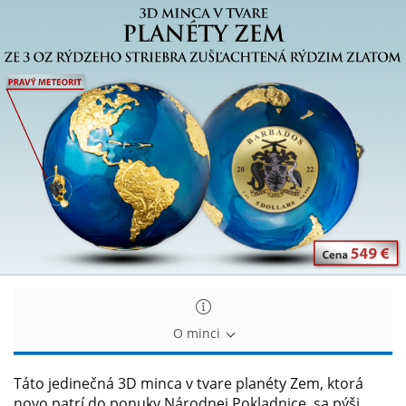
3D
3D
minca
minca
v
v
tvare
tvare
planéty
planéty
Zem
Zem
O minci
Táto jedinečná 3D minca v tvare planéty Zem, ktorá
novo patrí do ponuky Národnej Pokladnice, sa pýši