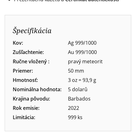
Špecifikácia
Kov:
Ag 999/1000
Zušľachtenie:
Au 999/1000
Ručne vložený :
pravý meteorit
Priemer:
50 mm
Hmotnosť:
3 oz = 93,9 g
Nominálna hodnota:
5 dolarů
Krajina pôvodu:
Barbados
Rok emisie:
2022
Limitácia:
999 ks