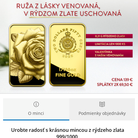
Ruža,
Ruža,
zlatá
zlatá
minca
minca
v
v
tvare
tvare
tehličky
tehličky
O minci
Podmienky objednávky
Urobte radosť s­ krásnou mincou z ­rýdzeho zlata
999/1000.