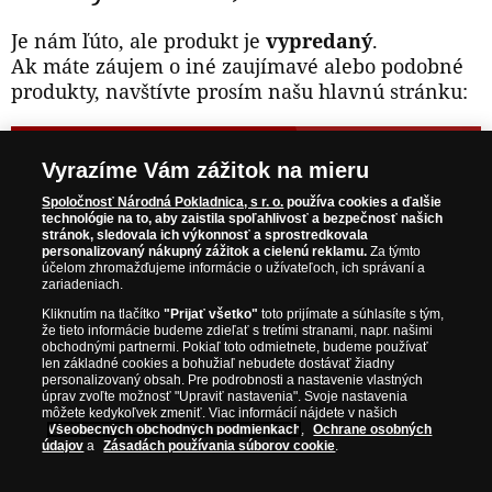
Je nám ľúto, ale produkt je
vypredaný
.
Ak máte záujem o iné zaujímavé alebo podobné
produkty, navštívte prosím našu hlavnú stránku:
NAVŠTÍVTE ZAUJÍMAVÉ PRODUKTY NA
Vyrazíme Vám zážitok na mieru
WWW.NARODNAPOKLADNICA.SK
Spoločnosť Národná Pokladnica, s r. o.
používa cookies a ďalšie
technológie na to, aby zaistila spoľahlivosť a bezpečnosť našich
stránok, sledovala ich výkonnosť a sprostredkovala
Prosím informujte ma, akonáhle bude produkt opäť
personalizovaný nákupný zážitok a cielenú reklamu.
Za týmto
skladom.
účelom zhromažďujeme informácie o užívateľoch, ich správaní a
zariadeniach.
Kliknutím na tlačítko
"Prijať všetko"
toto prijímate a súhlasíte s tým,
že tieto informácie budeme zdieľať s tretími stranami, napr. našimi
obchodnými partnermi. Pokiaľ toto odmietnete, budeme používať
NAŠE ZÁRUKY
len základné cookies a bohužiaľ nebudete dostávať žiadny
personalizovaný obsah. Pre podrobnosti a nastavenie vlastných
úprav zvoľte možnosť "Upraviť nastavenia". Svoje nastavenia
Bezpečný nákup
môžete kedykoľvek zmeniť. Viac informácií nájdete v našich
Všeobecných obchodných podmienkach
,
Ochrane osobných
Certifikát SSL
údajov
a
Zásadách používania súborov cookie
.
Komfortné doručenie