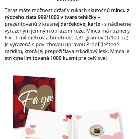
Teraz máte možnosť držať v rukách skutočnú
mincu z
rýdzeho zlata 999/1000 v tvare tehličky
–
prezentovanú v krásnej
darčekovej karte
- s nádherne
vyrazeným jemným obrazom ruže. Minca má rozmery
6 x 11 milimetrov a hmotnosť 0,31 gramov (1/100 oz.).
Je vyrazená s povrchovou úpravou Proof (leštené
razidlo), ktorá jej prepožičiava zrkadlový lesk. Minca je
striktne limitovaná 1000 kusmi
pre celý svet.