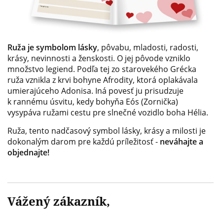
Ruža je symbolom lásky
, pôvabu, mladosti, radosti,
krásy, nevinnosti a ženskosti. O jej pôvode vzniklo
množstvo legiend. Podľa tej zo starovekého Grécka
ruža vznikla z krvi bohyne Afrodity, ktorá oplakávala
umierajúceho Adonisa. Iná povesť ju prisudzuje
k rannému úsvitu, kedy bohyňa Eós (Zornička)
vysypáva ružami cestu pre slnečné vozidlo boha Hélia.
Ruža, tento nadčasový symbol lásky, krásy a milosti je
dokonalým darom pre každú príležitosť -
neváhajte a
objednajte!
Vážený zákazník,