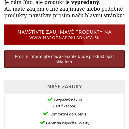
Je nám ľúto, ale produkt je
vypredaný
.
Ak máte záujem o iné zaujímavé alebo podobné
produkty, navštívte prosím našu hlavnú stránku:
NAVŠTÍVTE ZAUJÍMAVÉ PRODUKTY NA
WWW.NARODNAPOKLADNICA.SK
Prosím informujte ma, akonáhle bude produkt opäť
skladom.
NAŠE ZÁRUKY
Bezpečný nákup
Certifikát SSL
Komfortné doručenie
Garancia najvyššej kvality