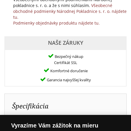
pokladnice s. r. o. a že s nimi súhlasím.
Všeobecné
obchodné podmienky Národnej Pokladnice s. r. o. nájdete
tu.
Podmienky objednávky produktu nájdete tu.
NAŠE ZÁRUKY
Bezpečný nákup
Certifikát SSL
Komfortné doručenie
Garancia najvyššej kvality
Špecifikácia
Kov:
Rýdze striebro 999/1000
Vyrazíme Vám zážitok na mieru
Špecialita:
Razené 1. júla 2026