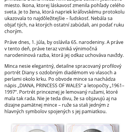
miesto. Ikona, ktorej láskavosť zmenila pohľady celého
sveta. Je to žena, ktorá napriek kráľovskému protokolu
ukazovala to najdôležitejšie – ľudskosť. Nebála sa
objať tých, na ktorých ostatní zabúdali, ani podať ruku
chorým.
Práve dnes, 1. júla, by oslávila 65. narodeniny. A práve
v tento deň, práve teraz vzniká výnimočná
narodeninová razba, ktorá jej odkaz uchováva navždy.
Minca nesie elegantný, detailne spracovaný profilový
portrét Diany s ozdobným diadémom vo vlasoch a
perlami okolo krku. Po obvode mince sa nachádza
nápis „DIANA, PRINCESS OF WALES“ a letopočty „1961–
1997“. Portrét princeznej je lemovaný ružami, ktoré
mala tak rada. Nie je teda divu, že sa objavujú aj na
dizajne pamätnej mince – ruže sa stali jedným z
hlavných symbolov spojených s jej pamiatkou.