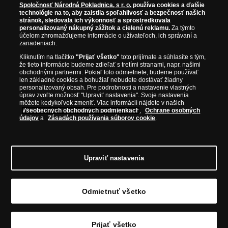
Spoločnosť Národná Pokladnica, s r. o.
používa cookies a ďalšie
Priemer:
38,61 mm
technológie na to, aby zaistila spoľahlivosť a bezpečnosť našich
stránok, sledovala ich výkonnosť a sprostredkovala
Hmotnosť:
31,1 g (1oz)
personalizovaný nákupný zážitok a cielenú reklamu.
Za týmto
účelom zhromažďujeme informácie o užívateľoch, ich správaní a
Kvalita:
Najvyššia mincová kvalita
zariadeniach.
Nominálna hodnota:
1 Crown
Kliknutím na tlačítko
"Prijať všetko"
toto prijímate a súhlasíte s tým,
že tieto informácie budeme zdieľať s tretími stranami, napr. našimi
Krajina pôvodu:
Gibraltar
obchodnými partnermi. Pokiaľ toto odmietnete, budeme používať
len základné cookies a bohužiaľ nebudete dostávať žiadny
Rok emisie:
2026
personalizovaný obsah. Pre podrobnosti a nastavenie vlastných
úprav zvoľte možnosť "Upraviť nastavenia". Svoje nastavenia
Limitácia:
325 ks
môžete kedykoľvek zmeniť. Viac informácií nájdete v našich
Všeobecných obchodných podmienkach
,
Ochrane osobných
údajov
a
Zásadách používania súborov cookie
.
Upraviť nastavenia
© Copyright 2026 - Národná Pokladnica, s. r. o.; Námestie Mateja Korvína 1, Bratislava
811 07, Tel.: 0850 606 009
E-mail: info@narodnapokladnica.sk, www.narodnapokladnica.sk; IČO: 45 480 206, DIČ:
SK2023004302
Odmietnuť všetko
Upraviť nastavenie súborov cookie môžete
kliknutím na tento odkaz
.
»
Prijať všetko