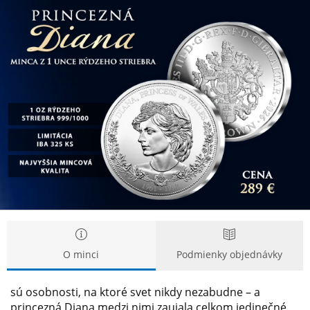
Pamätná
Pamätná
minca
minca
Princezná
Princezná
Diana
Diana
z
z
rýdzeho
rýdzeho
striebra
striebra
O minci
Podmienky objednávky
sú osobnosti, na ktoré svet nikdy nezabudne – a
princezná Diana medzi nimi zaujala celkom jedinečné