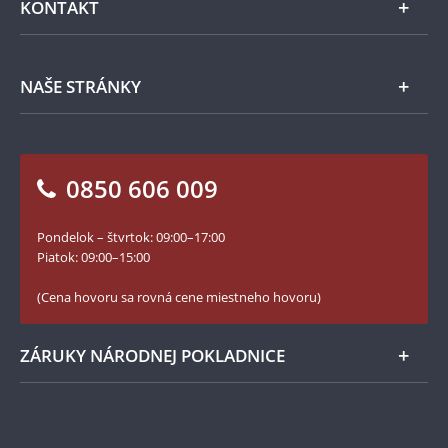
KONTAKT
Príslušenstvo
Ochrana osobných údajov
Spracovanie osobných údajov
Numizmatické novinky
Napíšte nám
NAŠE STRÁNKY
Ako objednať
Ako Vám môžeme pomôcť?
100. výročie vzniku Česko-Slovenska
Otázky a odpovede
Kontakt pre médiá
Blog Pokladnica mincí
Vrátenie tovaru - formulár
0850 606 009
Facebook Národnej Pokladnice
Slovník základných pojmov
Instagram Národnej Pokladnice
Pondelok – štvrtok: 09:00–17:00
Numizmatické novinky
YouTube Národnej Pokladnice
Piatok: 09:00–15:00
Zásady používania súborov cookie
(Cena hovoru sa rovná cene miestneho hovoru)
ZÁRUKY NÁRODNEJ POKLADNICE
Bezpečné nákupy