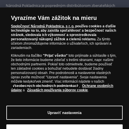
Prvotriedny servis
Národná Pokladnica je popredným distribútorom zberateľských
mincí a pamätných medailí. Spoločnosť pôsobí na slovenskom trhu
Garancia najvyššej kvality
od roku 2010.
Vyrazíme Vám zážitok na mieru
Národná Pokladnica je oficiálnym distribútorom numizmatických
Iba originálne produkty
emisií z viac ako 50 krajín, vrátane známych mincovní a emitentov
Spoločnosť Národná Pokladnica, s r. o.
používa cookies a ďalšie
technológie na to, aby zaistila spoľahlivosť a bezpečnosť našich
ako je Britská kráľovská mincovňa, Kráľovská kanadská mincovňa,
stránok, sledovala ich výkonnosť a sprostredkovala
Parížska mincovňa, Nórska mincovňa, Fínska mincovňa alebo
personalizovaný nákupný zážitok a cielenú reklamu.
Za týmto
Austrálska mincovňa Perth. Spoločnosť svojim zákazníkom a
účelom zhromažďujeme informácie o užívateľoch, ich správaní a
zberateľom garantuje, že všetky produkty sú v originálnej a v
zariadeniach.
prvotriednej kvalite, čo je doložené aj priloženým Certifikátom
Kliknutím na tlačítko
"Prijať všetko"
toto prijímate a súhlasíte s tým,
autentickosti.
že tieto informácie budeme zdieľať s tretími stranami, napr. našimi
obchodnými partnermi. Pokiaľ toto odmietnete, budeme používať
len základné cookies a bohužiaľ nebudete dostávať žiadny
personalizovaný obsah. Pre podrobnosti a nastavenie vlastných
úprav zvoľte možnosť "Upraviť nastavenia". Svoje nastavenia
môžete kedykoľvek zmeniť. Viac informácií nájdete v našich
Všeobecných obchodných podmienkach
,
Ochrane osobných
údajov
a
Zásadách používania súborov cookie
.
Upraviť nastavenia
© Copyright 2026 - Národná Pokladnica, s. r. o.; Námestie Mateja Korvína 1,