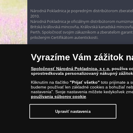
Národná Pokladnica je popredným distribútorom zberateľ
2010.
Národná Pokladnica je oficiálnym distribútorom numizmati
Britská kráľovská mincovňa, Kráľovská kanadská mincovň
Perth. Spoločnosť svojim zákazníkom a zberateľom garantuje
priloženým Certifikátom autentickosti.
Vyrazíme Vám zážitok n
Spoločnosť Národná Pokladnica, s r. o.
používa co
sprostredkovala personalizovaný nákupný zážitok 
Kliknutím na tlačítko
"Prijať všetko"
toto prijímate a 
budeme používať len základné cookies a bohužiaľ neb
nastavenia". Svoje nastavenia môžete kedykoľvek zmen
používania súborov cookie
.
© Copyright 2026 - Národná Pokladnica, s. r. o.; Námestie Mateja Ko
E-mail: info@narodnapokladnica.sk, www.narodnapokladnica.sk; 
Upraviť nastavenia
Upraviť nastavenie súborov cookie môžete
kliknut