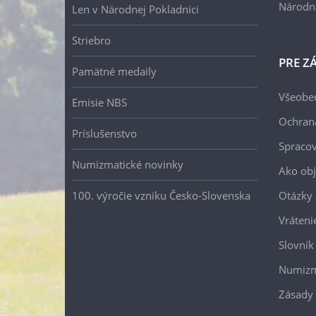
Národn
Len v Národnej Pokladnici
Striebro
PRE Z
Pamätné medaily
Všeobe
Emisie NBS
Ochran
Príslušenstvo
Spracov
Numizmatické novinky
Ako ob
100. výročie vzniku Česko-Slovenska
Otázky
Vráteni
Slovník
Numizm
Zásady 