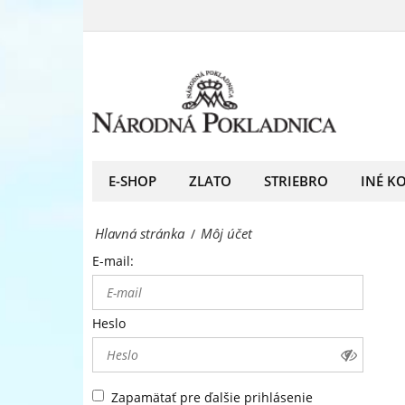
Môj
predný
účet
európsky
-
predajca
Národná
mincí
Pokladnica
a
-
E-SHOP
ZLATO
STRIEBRO
INÉ K
medailí
predný
Hlavná stránka
Môj účet
/
európsky
E-mail:
predajca
mincí
Heslo
a
medailí
Zapamätať pre ďalšie prihlásenie