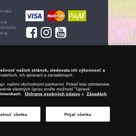
d roku
o je
 mincovňa
né aj
zpečnosť našich stránok, sledovala ich výkonnosť a
ateľoch, ich správaní a zariadeniach.
napr. našimi obchodnými partnermi. Pokiaľ toto odmietnete,
venie vlastných úprav zvoľte možnosť "Upraviť
dmienkach
,
Ochrane osobných údajov
a
Zásadách
etnuť všetko
Prijať všetko