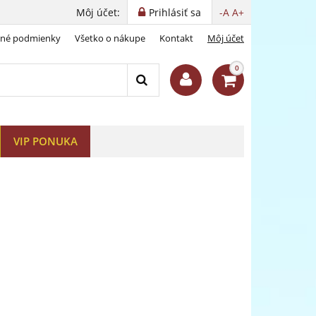
Môj účet:
Prihlásiť sa
-A
A+
dné podmienky
Všetko o nákupe
Kontakt
Môj účet
0
VIP PONUKA