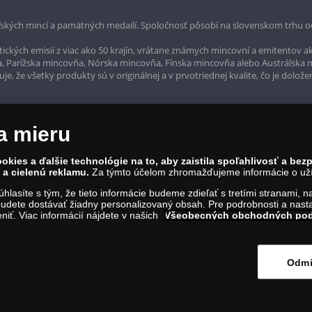
ských mincí a pamätných medailí. Spoločnosť pôsobí na slovenskom trhu o
ckých emisií z viac ako 50 krajín, vrátane známych mincovní a emitentov ak
a, Parížska mincovňa, Nórska mincovňa, Fínska mincovňa alebo Austrálska
, že všetky produkty sú v originálnej a v prvotriednej kvalite, čo je dolože
a mieru
okies a ďalšie technológie na to, aby zaistila spoľahlivosť a be
a cielenú reklamu.
Za týmto účelom zhromažďujeme informácie o užív
súhlasíte s tým, že tieto informácie budeme zdieľať s tretími stranami, 
udete dostávať žiadny personalizovaný obsah. Pre podrobnosti a nasta
iť. Viac informácií nájdete v našich
Všeobecných obchodných po
rvína 1, Bratislava 811 07, Tel.: 0850 606 009
IČO: 45 480 206, DIČ: SK2023004302
Odmi
ím na tento odkaz
.