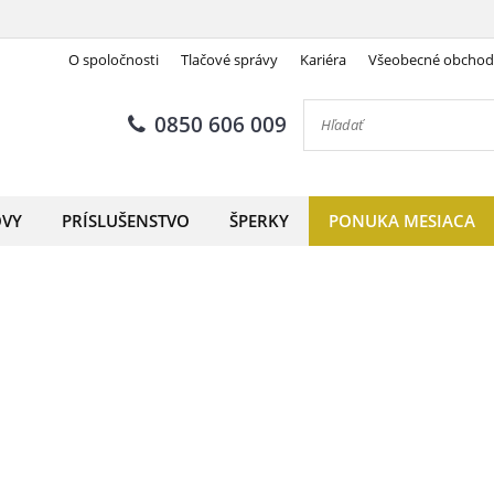
O spoločnosti
Tlačové správy
Kariéra
Všeobecné obcho
0850 606 009
OVY
PRÍSLUŠENSTVO
ŠPERKY
PONUKA MESIACA