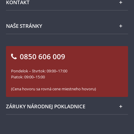
KONTAKT
Príslušenstvo
Ochrana osobných údajov
Spracovanie osobných údajov
Numizmatické novinky
Napíšte nám
NAŠE STRÁNKY
Ako objednať
Ako Vám môžeme pomôcť?
100. výročie vzniku Česko-Slovenska
Otázky a odpovede
Kontakt pre médiá
Blog Pokladnica mincí
Vrátenie tovaru - formulár
0850 606 009
Facebook Národnej Pokladnice
Slovník základných pojmov
Instagram Národnej Pokladnice
Pondelok – štvrtok: 09:00–17:00
Numizmatické novinky
YouTube Národnej Pokladnice
Piatok: 09:00–15:00
Zásady používania súborov cookie
(Cena hovoru sa rovná cene miestneho hovoru)
ZÁRUKY NÁRODNEJ POKLADNICE
Bezpečné nákupy