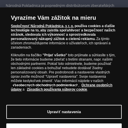
Prvotriedny servis
Národná Pokladnica je popredným distribútorom zberateľských
mincí a pamätných medailí. Spoločnosť pôsobí na slovenskom trhu
Garancia najvyššej kvality
od roku 2010.
Vyrazíme Vám zážitok na mieru
Národná Pokladnica je oficiálnym distribútorom numizmatických
Iba originálne produkty
emisií z viac ako 50 krajín, vrátane známych mincovní a emitentov
Spoločnosť Národná Pokladnica, s r. o.
používa cookies a ďalšie
technológie na to, aby zaistila spoľahlivosť a bezpečnosť našich
ako je Britská kráľovská mincovňa, Kráľovská kanadská mincovňa,
stránok, sledovala ich výkonnosť a sprostredkovala
Parížska mincovňa, Nórska mincovňa, Fínska mincovňa alebo
personalizovaný nákupný zážitok a cielenú reklamu.
Za týmto
Austrálska mincovňa Perth. Spoločnosť svojim zákazníkom a
účelom zhromažďujeme informácie o užívateľoch, ich správaní a
zberateľom garantuje, že všetky produkty sú v originálnej a v
zariadeniach.
prvotriednej kvalite, čo je doložené aj priloženým Certifikátom
Kliknutím na tlačítko
"Prijať všetko"
toto prijímate a súhlasíte s tým,
autentickosti.
že tieto informácie budeme zdieľať s tretími stranami, napr. našimi
obchodnými partnermi. Pokiaľ toto odmietnete, budeme používať
len základné cookies a bohužiaľ nebudete dostávať žiadny
personalizovaný obsah. Pre podrobnosti a nastavenie vlastných
úprav zvoľte možnosť "Upraviť nastavenia". Svoje nastavenia
môžete kedykoľvek zmeniť. Viac informácií nájdete v našich
Všeobecných obchodných podmienkach
,
Ochrane osobných
údajov
a
Zásadách používania súborov cookie
.
Upraviť nastavenia
© Copyright 2026 - Národná Pokladnica, s. r. o.; Námestie Mateja Korvína 1,