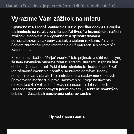
Prvotriedny servis
Národná Pokladnica je popredným distribútorom zberateľských
mincí a pamätných medailí. Spoločnosť pôsobí na slovenskom trhu
Garancia najvyššej kvality
od roku 2010.
Vyrazíme Vám zážitok na mieru
Národná Pokladnica je oficiálnym distribútorom numizmatických
Iba originálne produkty
emisií z viac ako 50 krajín, vrátane známych mincovní a emitentov
Spoločnosť Národná Pokladnica, s r. o.
používa cookies a ďalšie
technológie na to, aby zaistila spoľahlivosť a bezpečnosť našich
ako je Britská kráľovská mincovňa, Kráľovská kanadská mincovňa,
stránok, sledovala ich výkonnosť a sprostredkovala
Parížska mincovňa, Nórska mincovňa, Fínska mincovňa alebo
personalizovaný nákupný zážitok a cielenú reklamu.
Za týmto
Austrálska mincovňa Perth. Spoločnosť svojim zákazníkom a
účelom zhromažďujeme informácie o užívateľoch, ich správaní a
zberateľom garantuje, že všetky produkty sú v originálnej a v
zariadeniach.
prvotriednej kvalite, čo je doložené aj priloženým Certifikátom
Kliknutím na tlačítko
"Prijať všetko"
toto prijímate a súhlasíte s tým,
autentickosti.
že tieto informácie budeme zdieľať s tretími stranami, napr. našimi
obchodnými partnermi. Pokiaľ toto odmietnete, budeme používať
len základné cookies a bohužiaľ nebudete dostávať žiadny
personalizovaný obsah. Pre podrobnosti a nastavenie vlastných
úprav zvoľte možnosť "Upraviť nastavenia". Svoje nastavenia
môžete kedykoľvek zmeniť. Viac informácií nájdete v našich
Všeobecných obchodných podmienkach
,
Ochrane osobných
údajov
a
Zásadách používania súborov cookie
.
Upraviť nastavenia
© Copyright 2026 - Národná Pokladnica, s. r. o.; Námestie Mateja Korvína 1,