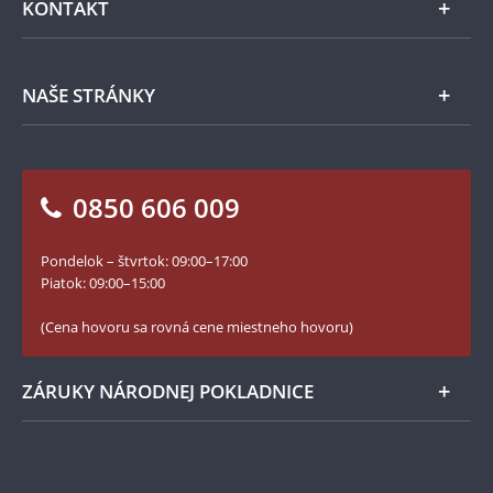
KONTAKT
Príslušenstvo
Ochrana osobných údajov
Spracovanie osobných údajov
Numizmatické novinky
Napíšte nám
NAŠE STRÁNKY
Ako objednať
Ako Vám môžeme pomôcť?
100. výročie vzniku Česko-Slovenska
Otázky a odpovede
Kontakt pre médiá
Blog Pokladnica mincí
Vrátenie tovaru - formulár
0850 606 009
Facebook Národnej Pokladnice
Slovník základných pojmov
Instagram Národnej Pokladnice
Pondelok – štvrtok: 09:00–17:00
Numizmatické novinky
YouTube Národnej Pokladnice
Piatok: 09:00–15:00
Zásady používania súborov cookie
(Cena hovoru sa rovná cene miestneho hovoru)
ZÁRUKY NÁRODNEJ POKLADNICE
Bezpečné nákupy